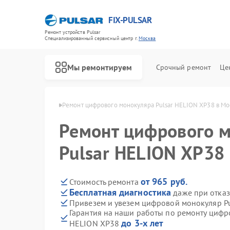
FIX-PULSAR
Ремонт устройств Pulsar
Специализированный cервисный центр г.
Москва
Мы ремонтируем
Срочный ремонт
Це
ров Pulsar в Москве
Ремонт цифрового монокуляра Pulsar HELION XP38 в Мо
Ремонт цифрового 
Pulsar HELION XP38
Ремонт оптических прицелов Pulsar
Ремонт тепловизионных прицелов Pulsar
Ремонт прицелов ночного видения Pulsar
от 965 руб.
Стоимость ремонта
Бесплатная диагностика
даже при отказ
Привезем и увезем цифровой монокуляр P
Гарантия на наши работы по ремонту цифр
до 3-х лет
HELION XP38