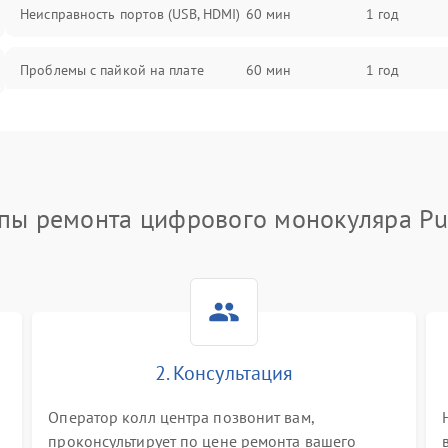
Неисправность портов (USB, HDMI)
60 мин
1 год
Проблемы с пайкой на плате
60 мин
1 год
Неисправность процессора
60 мин
1 год
Повреждение внутренних
60 мин
1 год
проводов
пы ремонта цифрового монокуляра Pu
Неисправность Wi-Fi/Bluetooth
60 мин
1 год
модуля
Проблемы с калибровкой
60 мин
1 год
изображения
2. Консультация
Неисправность разъемов (MicroSD,
60 мин
1 год
AV)
Оператор колл центра позвонит вам,
проконсультирует по цене ремонта вашего