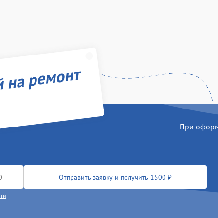
й на ремонт
При оформл
Отправить заявку и получить 1500 ₽
сти