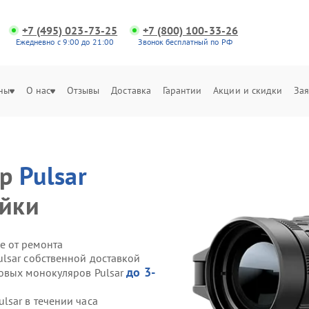
+7 (495) 023-73-25
+7 (800) 100-33-26
Ежедневно с 9:00 до 21:00
Звонок бесплатный по РФ
ны
О нас
Отзывы
Доставка
Гарантии
Акции и скидки
Зая
яр
Pulsar
ойки
е от ремонта
lsar собственной доставкой
до 3-
овых монокуляров Pulsar
sar в течении часа