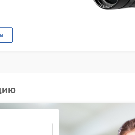
ны
цию