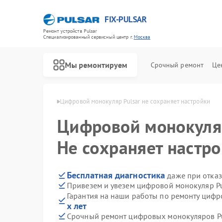
FIX-PULSAR
Ремонт устройств Pulsar
Специализированный cервисный центр г.
Москва
Мы ремонтируем
Срочный ремонт
Це
ров Pulsar в Москве
Цифровой монокуляр Pulsar не сохраняет настройки
Цифровой монокул
Не сохраняет настр
Ремонт оптических прицелов Pulsar
Ремонт тепловизионных прицелов Pulsar
Ремонт прицелов ночного видения Pulsar
Бесплатная диагностика
даже при отказ
Привезем и увезем цифровой монокуляр Pu
Гарантия на наши работы по ремонту цифр
х лет
Срочный ремонт цифровых монокуляров Pul