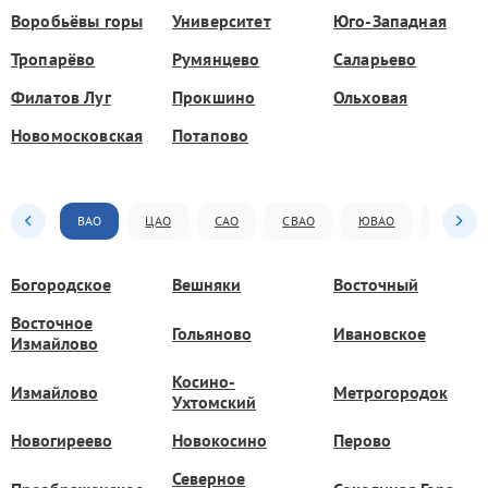
Воробьёвы горы
Университет
Юго-Западная
Тропарёво
Румянцево
Саларьево
Филатов Луг
Прокшино
Ольховая
Новомосковская
Потапово
ВАО
ЦАО
САО
СВАО
ЮВАО
ЮАО
Богородское
Вешняки
Восточный
Восточное
Гольяново
Ивановское
Измайлово
Косино-
Измайлово
Метрогородок
Ухтомский
Новогиреево
Новокосино
Перово
Северное