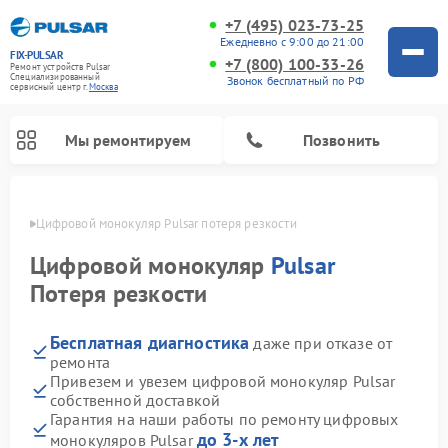
+7 (495) 023-73-25
Ежедневно с 9:00 до 21:00
FIX-PULSAR
+7 (800) 100-33-26
Ремонт устройств Pulsar
Специализированный
Звонок бесплатный по РФ
cервисный центр г.
Москва
Мы ремонтируем
Позвонить
оскве
Цифровой монокуляр Pulsar потеря резкости
Цифровой монокуляр
Pulsar
Потеря резкости
Ремонт оптических прицелов Pulsar
Ремонт тепловизионных прицелов Pulsar
Ремонт прицелов ночного видения Pulsar
Бесплатная диагностика
даже при отказе от
ремонта
Привезем и увезем цифровой монокуляр Pulsar
собственной доставкой
Гарантия на наши работы по ремонту цифровых
до 3-х лет
монокуляров Pulsar