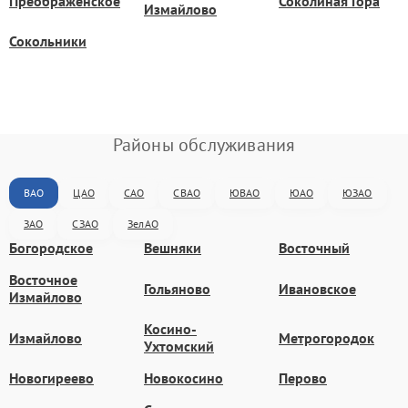
Преображенское
Соколиная Гора
Измайлово
Сокольники
Районы обслуживания
ВАО
ЦАО
САО
СВАО
ЮВАО
ЮАО
ЮЗАО
ЗАО
СЗАО
ЗелАО
Богородское
Вешняки
Восточный
Восточное
Гольяново
Ивановское
Измайлово
Косино-
Измайлово
Метрогородок
Ухтомский
Новогиреево
Новокосино
Перово