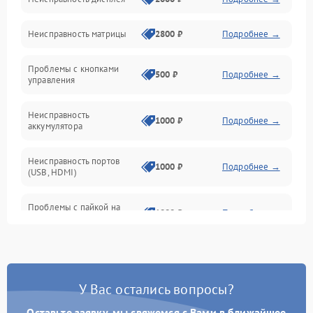
ПО
Неисправность матрицы
2800 ₽
Подробнее →
Управление
Проблемы с кнопками
Механические повреждения
500 ₽
Подробнее →
управления
Неисправность
1000 ₽
Подробнее →
аккумулятора
Неисправность портов
1000 ₽
Подробнее →
(USB, HDMI)
Проблемы с пайкой на
1000 ₽
Подробнее →
плате
Неисправность
2800 ₽
Подробнее →
процессора
У Вас остались вопросы?
Повреждение внутренних
500 ₽
Подробнее →
проводов
Оставьте заявку, мы свяжемся с Вами в ближайшее