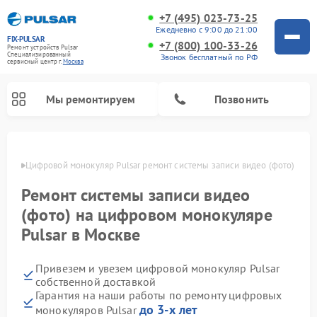
+7 (495) 023-73-25
Ежедневно с 9:00 до 21:00
FIX-PULSAR
+7 (800) 100-33-26
Ремонт устройств Pulsar
Специализированный
Звонок бесплатный по РФ
cервисный центр г.
Москва
Мы ремонтируем
Позвонить
оскве
Цифровой монокуляр Pulsar ремонт системы записи видео (фото)
Ремонт системы записи видео
Ремонт оптических прицелов Pulsar
Ремонт тепловизионных прицелов Pulsar
Ремонт прицелов ночного видения Pulsar
(фото) на цифровом монокуляре
Pulsar в Москве
Привезем и увезем цифровой монокуляр Pulsar
собственной доставкой
Гарантия на наши работы по ремонту цифровых
до 3-х лет
монокуляров Pulsar