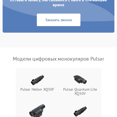
время
Неисправность Wi-
1500 ₽
Подробнее →
Fi/Bluetooth модуля
Заказать звонок
Проблемы с калибровкой
1000 ₽
Подробнее →
изображения
Неисправность разъемов
500 ₽
Подробнее →
(MicroSD, AV)
Модели цифровых монокуляров Pulsar
Неисправность системы
2000 ₽
Подробнее →
стабилизации
Проблемы с заземлением
1000 ₽
Подробнее →
Pulsar Helion XQ50F
Pulsar Quantum Lite
XQ30V
Повреждение печатной
2800 ₽
Подробнее →
платы
Неисправность кнопок
500 ₽
Подробнее →
управления