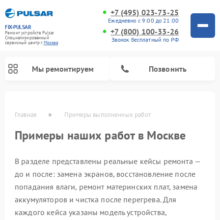
+7 (495) 023-73-25
Ежедневно с 9:00 до 21:00
FIX-PULSAR
+7 (800) 100-33-26
Ремонт устройств Pulsar
Специализированный
Звонок бесплатный по РФ
cервисный центр г.
Москва
Мы ремонтируем
Позвонить
Главная
Примеры выполненных работ
Примеры наших работ в Москве
В разделе представлены реальные кейсы ремонта —
Ремонт оптических прицелов Pulsar
Ремонт цифровых монокуляров Pulsar
Ремонт тепловизионных прицелов Pulsar
Ремонт прицелов ночного видения Pulsar
до и после: замена экранов, восстановление после
попадания влаги, ремонт материнских плат, замена
аккумуляторов и чистка после перегрева. Для
каждого кейса указаны модель устройства,