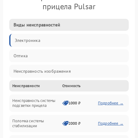
прицела Pulsar
Виды неисправностей
Электроника
Оптика
Неисправность изображения
Неисправности
Стоимость
Механические повреждения
Неисправность системы
Неисправность фокусировки и оптики
1000 ₽
Подробнее →
подсветки прицела
Неисправность подсветки и электроники
Поломка системы
2000 ₽
Подробнее →
стабилизации
Прочие неисправности