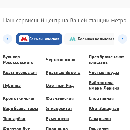
Наш сервисный центр на Вашей станции метро
Сокольническая
Большая кольцевая
Бульвар
Преображенская
Черкизовская
Рокоссовского
площадь
Красносельская
Красные Ворота
Чистые пруды
Библиотека
Лубянка
Охотный Ряд
имени Ленина
Кропоткинская
Фрунзенская
Спортивная
Воробьёвы горы
Университет
Юго-Западная
Тропарёво
Румянцево
Саларьево
Филатов Луг
Прокшино
Ольховая