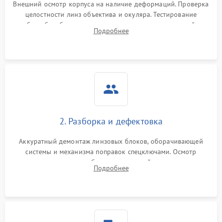
защиты от перегрева
Внешний осмотр корпуса на наличие деформаций. Проверка
целостности линз объектива и окуляра. Тестирование
работы барабанчиков ввода поправок, кольца отстройки
Поломка системы защиты
Подробнее
1000 ₽
Подробнее →
параллакса и зума. Выявление сколов, внутренних
от перенапряжения
загрязнений и нарушений герметичности.
Поломка системы защиты
1000 ₽
Подробнее →
от замыкания
2. Разборка и дефектовка
Аккуратный демонтаж линзовых блоков, оборачивающей
системы и механизма поправок спецключами. Осмотр
внутренних резьбовых соединений, пружин и
Подробнее
уплотнительных колец. Поиск причин люфта, смещения
точки попадания или заклинивания подвижных частей.