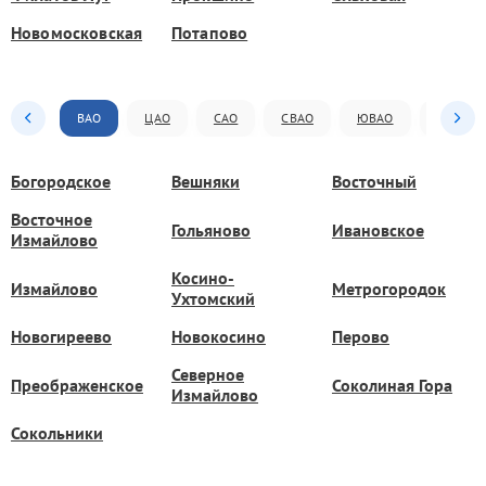
Новомосковская
Потапово
ВАО
ЦАО
САО
СВАО
ЮВАО
ЮАО
Богородское
Вешняки
Восточный
Восточное
Гольяново
Ивановское
Измайлово
Косино-
Измайлово
Метрогородок
Ухтомский
Новогиреево
Новокосино
Перово
Северное
Преображенское
Соколиная Гора
Измайлово
Сокольники