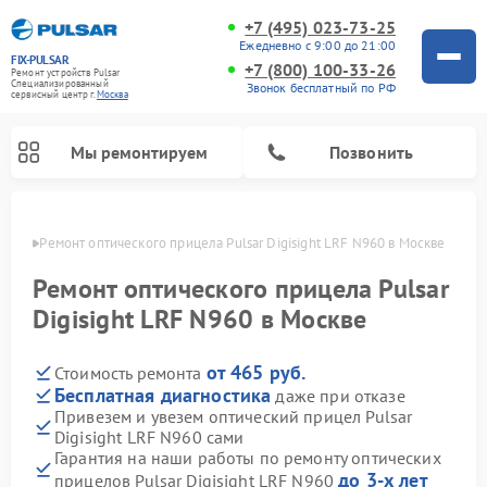
+7 (495) 023-73-25
Ежедневно с 9:00 до 21:00
FIX-PULSAR
+7 (800) 100-33-26
Ремонт устройств Pulsar
Специализированный
Звонок бесплатный по РФ
cервисный центр г.
Москва
Мы ремонтируем
Позвонить
оскве
Ремонт оптического прицела Pulsar Digisight LRF N960 в Москве
Ремонт оптического прицела Pulsar
Digisight LRF N960 в Москве
Ремонт тепловизионных прицелов Pulsar
Ремонт прицелов ночного видения Pulsar
Ремонт цифровых монокуляров Pulsar
от 465 руб.
Стоимость ремонта
Бесплатная диагностика
даже при отказе
Привезем и увезем оптический прицел Pulsar
Digisight LRF N960 сами
Гарантия на наши работы по ремонту оптических
до 3-х лет
прицелов Pulsar Digisight LRF N960