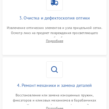
3. Очистка и дефектоскопия оптики
Извлечение оптических элементов и узла прицельной сетки.
Осмотр линз на предмет повреждения просветляющего
покрытия или появления грибка. Бережная очистка стекол
Подробнее
спецрастворами. Проверка целостности гравированной
сетки и модуля ее подсветки.
4. Ремонт механики и замена деталей
Восстановление или замена изношенных пружин,
фиксаторов и кликовых механизмов в барабанчиках
поправок. Устранение люфтов в трансфокаторе. Замена
Подробнее