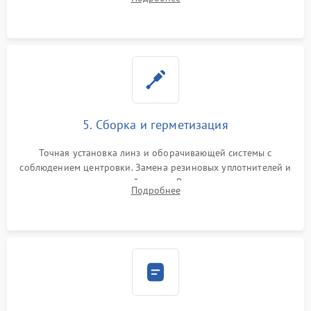
поврежденных линз, разбитой сетки или восстановление
контактов в цепи подсветки прицельной марки.
5. Сборка и герметизация
Точная установка линз и оборачивающей системы с
соблюдением центровки. Замена резиновых уплотнителей и
нанесение влагозащитной смазки. Вакуумирование корпуса
Подробнее
и заполнение его осушенным азотом или аргоном для
защиты линз от внутреннего запотевания.