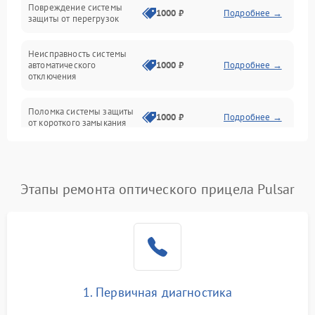
Повреждение системы
1000 ₽
Подробнее →
защиты от перегрузок
Электропитание
Неисправность системы
Механика
автоматического
1000 ₽
Подробнее →
отключения
Управление
Поломка системы защиты
1000 ₽
Подробнее →
от короткого замыкания
Корпус/Герметичность
Повреждение системы
Датчики
1000 ₽
Подробнее →
защиты от перегрева
Этапы ремонта оптического прицела Pulsar
Неисправность системы
защиты от
1000 ₽
Подробнее →
перенапряжения
Неисправность системы
1000 ₽
Подробнее →
защиты от замыкания
1. Первичная диагностика
Неисправность системы
1000 ₽
Подробнее →