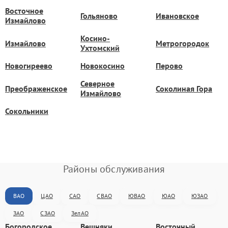
Восточное
Гольяново
Ивановское
Измайлово
Косино-
Измайлово
Метрогородок
Ухтомский
Новогиреево
Новокосино
Перово
Северное
Преображенское
Соколиная Гора
Измайлово
Сокольники
Районы обслуживания
ВАО
ЦАО
САО
СВАО
ЮВАО
ЮАО
ЮЗАО
ЗАО
СЗАО
ЗелАО
Богородское
Вешняки
Восточный