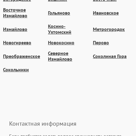
Восточное
Гольяново
Ивановское
Измайлово
Косино-
Измайлово
Метрогородок
Ухтомский
Новогиреево
Новокосино
Перово
Северное
Преображенское
Соколиная Гора
Измайлово
Сокольники
Контактная информация