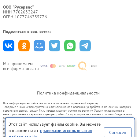
ООО "Русервис"
ИНН 7702633247
ОГРН 1077746335776
Поделиться в соц. сетях:
Мы принимаем
все формы оплаты
Политика конфиденциальности
Вся информация на сайте носит исключительно справочный характер.
Товарные знаки используются исключительно для описания устройств, в отношении которых
сервисные центры pulsar-fix.ru предоставляют услуги по ремонту. Услуги оказываются в
неавторизованных сервисных центрах pulsar-fix.ru, которые не связаны с правообладателями
товарных знаков или их официальными представителями.
Ремонт осуществляется для устройств, уже введенных в гражданский оборот в соответствии
Этот сайт использует файлы cookie. Вы можете
со статьей 1487 ГК РФ.
Использование товарных знаков не преследует цели индивидуализации услуг или введения
ознакомиться с
правилами использования
Согласен
потребителей в заблуждение, а служит для информирования о предоставляемых услугах по
ремонту техники указанных брендов.