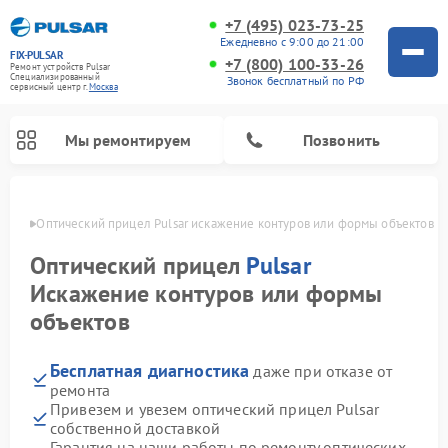
+7 (495) 023-73-25
Ежедневно с 9:00 до 21:00
FIX-PULSAR
+7 (800) 100-33-26
Ремонт устройств Pulsar
Специализированный
Звонок бесплатный по РФ
cервисный центр г.
Москва
Мы ремонтируем
Позвонить
оскве
Оптический прицел Pulsar искажение контуров или формы объектов
Оптический прицел
Pulsar
Искажение контуров или формы
Ремонт тепловизионных прицелов Pulsar
Ремонт прицелов ночного видения Pulsar
Ремонт цифровых монокуляров Pulsar
объектов
Бесплатная диагностика
даже при отказе от
ремонта
Привезем и увезем оптический прицел Pulsar
собственной доставкой
Гарантия на наши работы по ремонту оптических