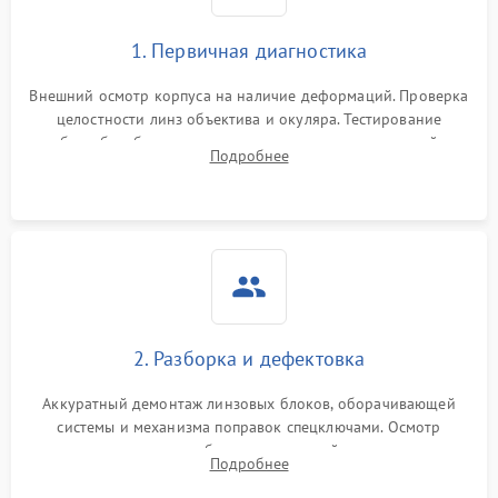
1. Первичная диагностика
Внешний осмотр корпуса на наличие деформаций. Проверка
целостности линз объектива и окуляра. Тестирование
работы барабанчиков ввода поправок, кольца отстройки
Подробнее
параллакса и зума. Выявление сколов, внутренних
загрязнений и нарушений герметичности.
2. Разборка и дефектовка
Аккуратный демонтаж линзовых блоков, оборачивающей
системы и механизма поправок спецключами. Осмотр
внутренних резьбовых соединений, пружин и
Подробнее
уплотнительных колец. Поиск причин люфта, смещения
точки попадания или заклинивания подвижных частей.