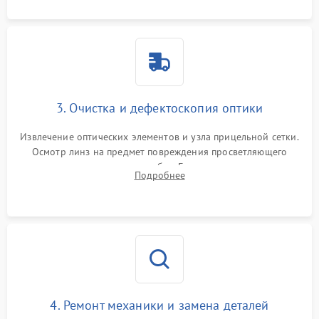
3. Очистка и дефектоскопия оптики
Извлечение оптических элементов и узла прицельной сетки.
Осмотр линз на предмет повреждения просветляющего
покрытия или появления грибка. Бережная очистка стекол
Подробнее
спецрастворами. Проверка целостности гравированной
сетки и модуля ее подсветки.
4. Ремонт механики и замена деталей