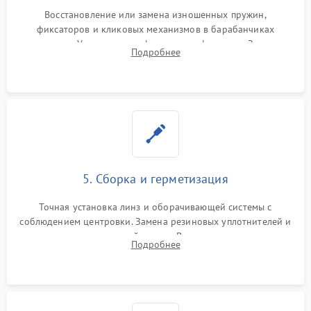
Восстановление или замена изношенных пружин,
фиксаторов и кликовых механизмов в барабанчиках
поправок. Устранение люфтов в трансфокаторе. Замена
Подробнее
поврежденных линз, разбитой сетки или восстановление
контактов в цепи подсветки прицельной марки.
5. Сборка и герметизация
Точная установка линз и оборачивающей системы с
соблюдением центровки. Замена резиновых уплотнителей и
нанесение влагозащитной смазки. Вакуумирование корпуса
Подробнее
и заполнение его осушенным азотом или аргоном для
защиты линз от внутреннего запотевания.