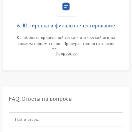
6. Юстировка и финальное тестирование
Калибровка прицельной сетки и оптической оси на
коллиматорном стенде. Проверка точности кликов
механизма поправок. Обязательное испытание прицела на
Подробнее
ударном стенде для проверки устойчивости к отдаче и
гарантии сохранения точки пристрелки.
FAQ. Ответы на вопросы