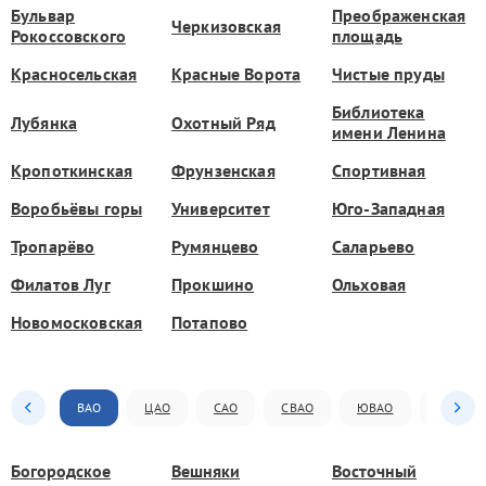
Бульвар
Преображенская
Черкизовская
Рокоссовского
площадь
Красносельская
Красные Ворота
Чистые пруды
Библиотека
Лубянка
Охотный Ряд
имени Ленина
Кропоткинская
Фрунзенская
Спортивная
Воробьёвы горы
Университет
Юго-Западная
Тропарёво
Румянцево
Саларьево
Филатов Луг
Прокшино
Ольховая
Новомосковская
Потапово
ВАО
ЦАО
САО
СВАО
ЮВАО
ЮАО
Богородское
Вешняки
Восточный