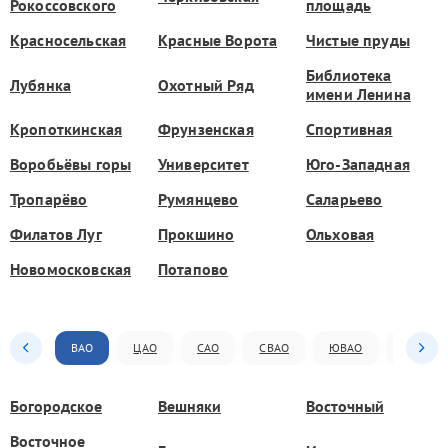
Рокоссовского
площадь
Красносельская
Красные Ворота
Чистые пруды
Библиотека
Лубянка
Охотный Ряд
имени Ленина
Кропоткинская
Фрунзенская
Спортивная
Воробьёвы горы
Университет
Юго-Западная
Тропарёво
Румянцево
Саларьево
Филатов Луг
Прокшино
Ольховая
Новомосковская
Потапово
ВАО
ЦАО
САО
СВАО
ЮВАО
ЮАО
Богородское
Вешняки
Восточный
Восточное