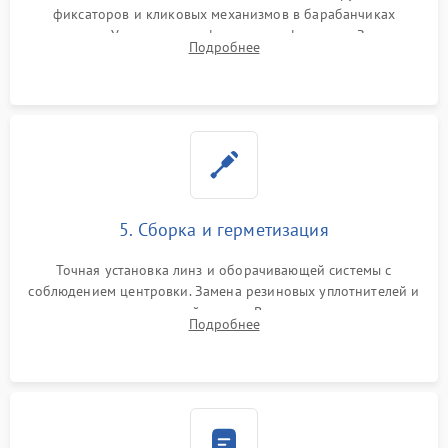
фиксаторов и кликовых механизмов в барабанчиках
поправок. Устранение люфтов в трансфокаторе. Замена
Подробнее
поврежденных линз, разбитой сетки или восстановление
контактов в цепи подсветки прицельной марки.
5. Сборка и герметизация
Точная установка линз и оборачивающей системы с
соблюдением центровки. Замена резиновых уплотнителей и
нанесение влагозащитной смазки. Вакуумирование корпуса
Подробнее
и заполнение его осушенным азотом или аргоном для
защиты линз от внутреннего запотевания.