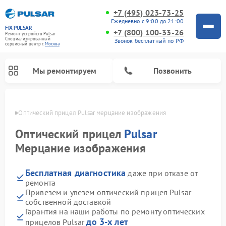
+7 (495) 023-73-25
Ежедневно с 9:00 до 21:00
FIX-PULSAR
+7 (800) 100-33-26
Ремонт устройств Pulsar
Специализированный
Звонок бесплатный по РФ
cервисный центр г.
Москва
Мы ремонтируем
Позвонить
оскве
Оптический прицел Pulsar мерцание изображения
Оптический прицел
Pulsar
Мерцание изображения
Ремонт тепловизионных прицелов Pulsar
Ремонт прицелов ночного видения Pulsar
Ремонт цифровых монокуляров Pulsar
Бесплатная диагностика
даже при отказе от
ремонта
Привезем и увезем оптический прицел Pulsar
собственной доставкой
Гарантия на наши работы по ремонту оптических
до 3-х лет
прицелов Pulsar