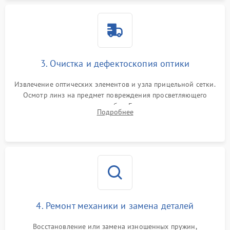
3. Очистка и дефектоскопия оптики
Извлечение оптических элементов и узла прицельной сетки.
Осмотр линз на предмет повреждения просветляющего
покрытия или появления грибка. Бережная очистка стекол
Подробнее
спецрастворами. Проверка целостности гравированной
сетки и модуля ее подсветки.
4. Ремонт механики и замена деталей
Восстановление или замена изношенных пружин,