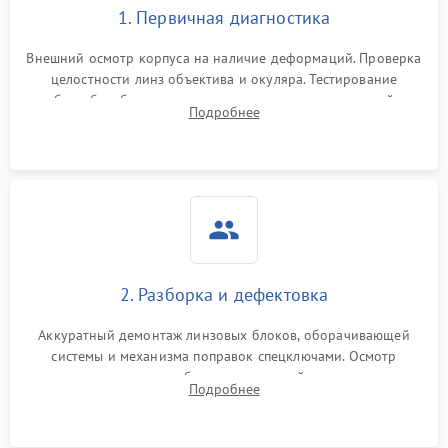
1. Первичная диагностика
Внешний осмотр корпуса на наличие деформаций. Проверка
целостности линз объектива и окуляра. Тестирование
работы барабанчиков ввода поправок, кольца отстройки
Подробнее
параллакса и зума. Выявление сколов, внутренних
загрязнений и нарушений герметичности.
2. Разборка и дефектовка
Аккуратный демонтаж линзовых блоков, оборачивающей
системы и механизма поправок спецключами. Осмотр
внутренних резьбовых соединений, пружин и
Подробнее
уплотнительных колец. Поиск причин люфта, смещения
точки попадания или заклинивания подвижных частей.