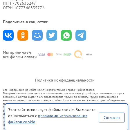
ИНН 7702633247
ОГРН 1077746335776
Поделиться в соц. сетях:
Мы принимаем
все формы оплаты
Политика конфиденциальности
Вся информация на сайте носит исключительно справочный характер.
Товарные знаки используются исключительно для описания устройств, в отношении которых
сервисные центры pulsar-fix.ru предоставляют услуги по ремонту. Услуги оказываются в
неавторизованных сервисных центрах pulsar-fix.ru, которые не связаны с правообладателями
товарных знаков или их официальными представителями.
Ремонт осуществляется для устройств, уже введенных в гражданский оборот в соответствии
Этот сайт использует файлы cookie. Вы можете
со статьей 1487 ГК РФ.
Использование товарных знаков не преследует цели индивидуализации услуг или введения
ознакомиться с
правилами использования
Согласен
потребителей в заблуждение, а служит для информирования о предоставляемых услугах по
ремонту техники указанных брендов.
файлов cookie
Представленная на сайте информация не является публичной офертой, определяемой
положениями Статьи 437(2) Гражданского кодекса РФ