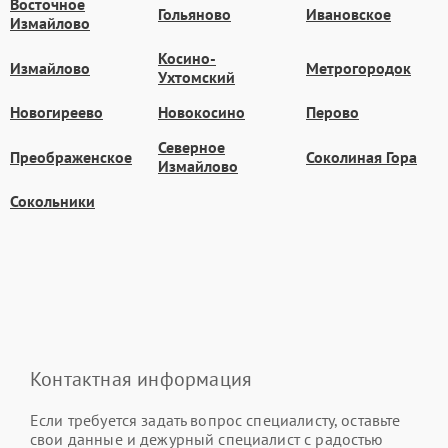
Восточное
Гольяново
Ивановское
Измайлово
Косино-
Измайлово
Метрогородок
Ухтомский
Новогиреево
Новокосино
Перово
Северное
Преображенское
Соколиная Гора
Измайлово
Сокольники
Контактная информация
Если требуется задать вопрос специалисту, оставьте
свои данные и дежурный специалист с радостью