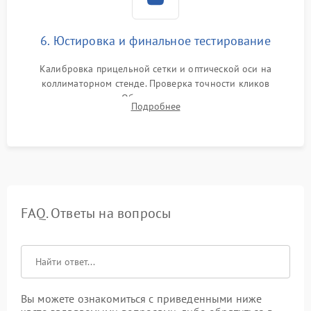
6. Юстировка и финальное тестирование
Калибровка прицельной сетки и оптической оси на
коллиматорном стенде. Проверка точности кликов
механизма поправок. Обязательное испытание прицела на
Подробнее
ударном стенде для проверки устойчивости к отдаче и
гарантии сохранения точки пристрелки.
FAQ. Ответы на вопросы
Вы можете ознакомиться с приведенными ниже