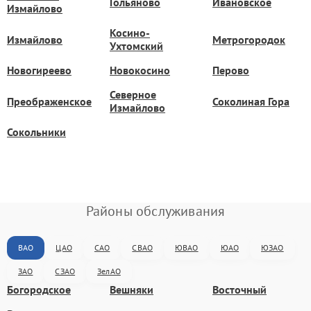
Гольяново
Ивановское
Измайлово
Косино-
Измайлово
Метрогородок
Ухтомский
Новогиреево
Новокосино
Перово
Северное
Преображенское
Соколиная Гора
Измайлово
Сокольники
Районы обслуживания
ВАО
ЦАО
САО
СВАО
ЮВАО
ЮАО
ЮЗАО
ЗАО
СЗАО
ЗелАО
Богородское
Вешняки
Восточный