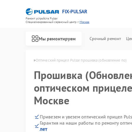
FIX-PULSAR
Ремонт устройств Pulsar
Специализированный cервисный центр г.
Москва
Мы ремонтируем
Срочный ремонт
Це
лов Pulsar в Москве
Оптический прицел Pulsar прошивка (обновление по)
Прошивка (Обновле
оптическом прицеле 
Ремонт тепловизионных прицелов Pulsar
Ремонт прицелов ночного видения Pulsar
Ремонт цифровых монокуляров Pulsar
Москве
Привезем и увезем оптический прицел Puls
Гарантия на наши работы по ремонту опти
лет