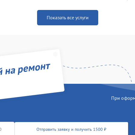
Показать все услуги
й на ремонт
При оформл
Отправить заявку и получить 1500 ₽