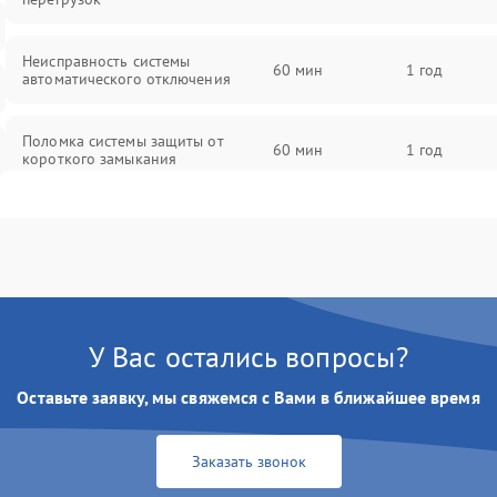
Неисправность системы
60 мин
1 год
автоматического отключения
Поломка системы защиты от
60 мин
1 год
короткого замыкания
Повреждение системы защиты от
60 мин
1 год
перегрева
Неисправность системы защиты от
60 мин
1 год
перенапряжения
У Вас остались вопросы?
Неисправность системы защиты от
60 мин
1 год
Оставьте заявку, мы свяжемся с Вами в ближайшее время
замыкания
Неисправность системы защиты от
Заказать звонок
60 мин
1 год
перегрева