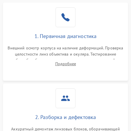
1. Первичная диагностика
Внешний осмотр корпуса на наличие деформаций. Проверка
целостности линз объектива и окуляра. Тестирование
работы барабанчиков ввода поправок, кольца отстройки
Подробнее
параллакса и зума. Выявление сколов, внутренних
загрязнений и нарушений герметичности.
2. Разборка и дефектовка
Аккуратный демонтаж линзовых блоков, оборачивающей