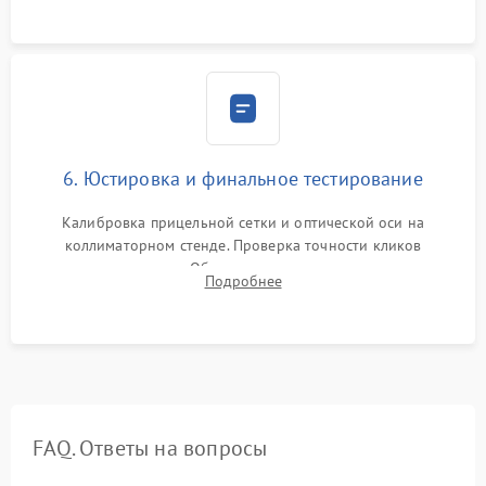
защиты линз от внутреннего запотевания.
6. Юстировка и финальное тестирование
Калибровка прицельной сетки и оптической оси на
коллиматорном стенде. Проверка точности кликов
механизма поправок. Обязательное испытание прицела на
Подробнее
ударном стенде для проверки устойчивости к отдаче и
гарантии сохранения точки пристрелки.
FAQ. Ответы на вопросы