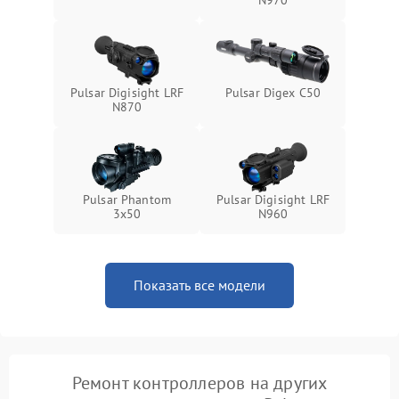
N970
Pulsar Digisight LRF
Pulsar Digex C50
N870
Pulsar Phantom
Pulsar Digisight LRF
3x50
N960
Показать все модели
Ремонт контроллеров на других