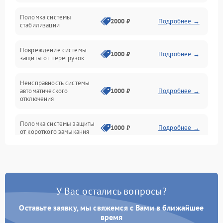
Неисправность подсветки и электроники
Поломка системы
2000 ₽
Подробнее →
стабилизации
Прочие неисправности
Повреждение системы
1000 ₽
Подробнее →
защиты от перегрузок
Электропитание
Неисправность системы
Механика
автоматического
1000 ₽
Подробнее →
отключения
Управление
Поломка системы защиты
1000 ₽
Подробнее →
от короткого замыкания
Корпус/Герметичность
Повреждение системы
Датчики
1000 ₽
Подробнее →
защиты от перегрева
У Вас остались вопросы?
Неисправность системы
защиты от
1000 ₽
Подробнее →
перенапряжения
Оставьте заявку, мы свяжемся с Вами в ближайшее
время