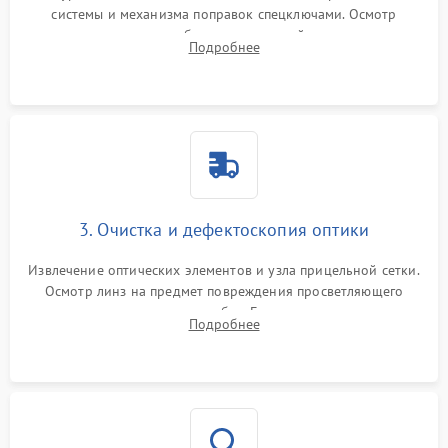
системы и механизма поправок спецключами. Осмотр
внутренних резьбовых соединений, пружин и
Подробнее
уплотнительных колец. Поиск причин люфта, смещения
точки попадания или заклинивания подвижных частей.
3. Очистка и дефектоскопия оптики
Извлечение оптических элементов и узла прицельной сетки.
Осмотр линз на предмет повреждения просветляющего
покрытия или появления грибка. Бережная очистка стекол
Подробнее
спецрастворами. Проверка целостности гравированной
сетки и модуля ее подсветки.