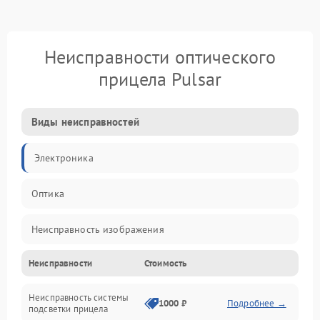
Неисправности оптического
прицела Pulsar
Виды неисправностей
Электроника
Оптика
Неисправность изображения
Неисправности
Стоимость
Механические повреждения
Неисправность системы
Неисправность фокусировки и оптики
1000 ₽
Подробнее →
подсветки прицела