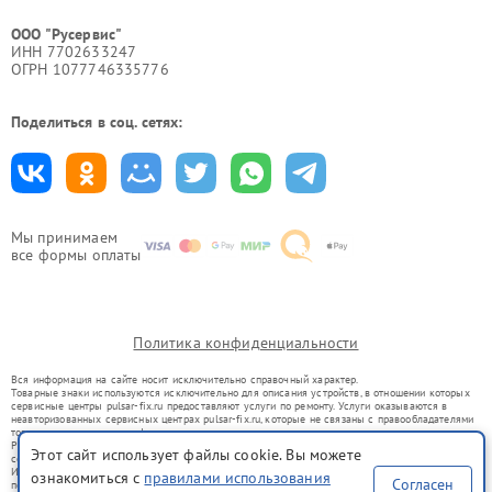
ООО "Русервис"
ИНН 7702633247
ОГРН 1077746335776
Поделиться в соц. сетях:
Мы принимаем
все формы оплаты
Политика конфиденциальности
Вся информация на сайте носит исключительно справочный характер.
Товарные знаки используются исключительно для описания устройств, в отношении которых
сервисные центры pulsar-fix.ru предоставляют услуги по ремонту. Услуги оказываются в
неавторизованных сервисных центрах pulsar-fix.ru, которые не связаны с правообладателями
товарных знаков или их официальными представителями.
Ремонт осуществляется для устройств, уже введенных в гражданский оборот в соответствии
Этот сайт использует файлы cookie. Вы можете
со статьей 1487 ГК РФ.
Использование товарных знаков не преследует цели индивидуализации услуг или введения
ознакомиться с
правилами использования
Согласен
потребителей в заблуждение, а служит для информирования о предоставляемых услугах по