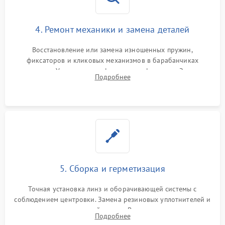
4. Ремонт механики и замена деталей
Восстановление или замена изношенных пружин,
фиксаторов и кликовых механизмов в барабанчиках
поправок. Устранение люфтов в трансфокаторе. Замена
Подробнее
поврежденных линз, разбитой сетки или восстановление
контактов в цепи подсветки прицельной марки.
5. Сборка и герметизация
Точная установка линз и оборачивающей системы с
соблюдением центровки. Замена резиновых уплотнителей и
нанесение влагозащитной смазки. Вакуумирование корпуса
Подробнее
и заполнение его осушенным азотом или аргоном для