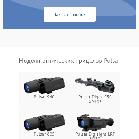
Неисправность системы
1000 ₽
Подробнее →
защиты от замыкания
Заказать звонок
Неисправность системы
1000 ₽
Подробнее →
защиты от перегрева
Поломка системы защиты
1000 ₽
Подробнее →
от перенапряжения
Модели оптических прицелов Pulsar
Поломка системы защиты
1000 ₽
Подробнее →
от замыкания
Pulsar 940
Pulsar Digex C50
X940S
Pulsar 805
Pulsar Digisight LRF