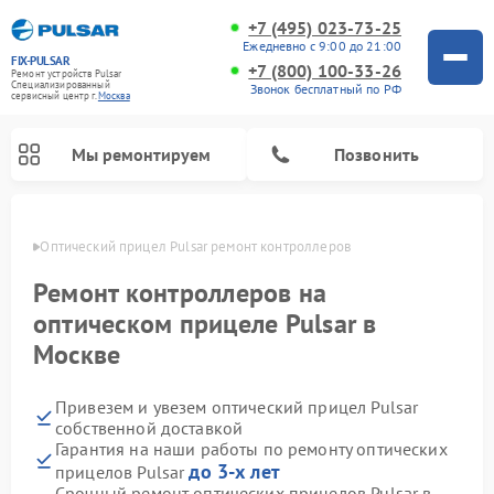
+7 (495) 023-73-25
Ежедневно с 9:00 до 21:00
FIX-PULSAR
+7 (800) 100-33-26
Ремонт устройств Pulsar
Специализированный
Звонок бесплатный по РФ
cервисный центр г.
Москва
Мы ремонтируем
Позвонить
оскве
Оптический прицел Pulsar ремонт контроллеров
Ремонт контроллеров на
оптическом прицеле Pulsar в
Ремонт тепловизионных прицелов Pulsar
Ремонт прицелов ночного видения Pulsar
Ремонт цифровых монокуляров Pulsar
Москве
Привезем и увезем оптический прицел Pulsar
собственной доставкой
Гарантия на наши работы по ремонту оптических
до 3-х лет
прицелов Pulsar
Срочный ремонт оптических прицелов Pulsar в