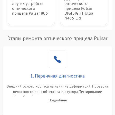
других устройств
оптического
оптического
прицела Pulsar
прицела Pulsar 805
DIGISIGHT Ultra
N455 LRF
Этапы ремонта оптического прицела Pulsar
1. Первичная диагностика
Внешний осмотр корпуса на наличие деформаций. Проверка
целостности линз объектива и окуляра. Тестирование
работы барабанчиков ввода поправок, кольца отстройки
Подробнее
параллакса и зума. Выявление сколов, внутренних
загрязнений и нарушений герметичности.