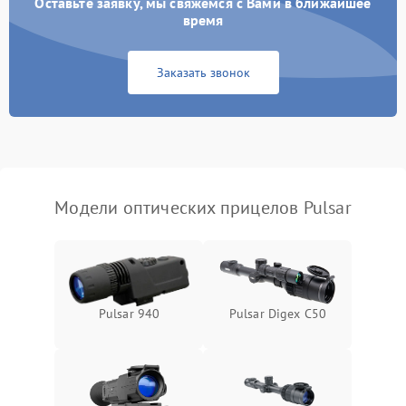
Оставьте заявку, мы свяжемся с Вами в ближайшее
время
Неисправность системы
1000 ₽
Подробнее →
защиты от замыкания
Заказать звонок
Неисправность системы
1000 ₽
Подробнее →
защиты от перегрева
Поломка системы защиты
1000 ₽
Подробнее →
от перенапряжения
Модели оптических прицелов Pulsar
Поломка системы защиты
1000 ₽
Подробнее →
от замыкания
Pulsar 940
Pulsar Digex C50