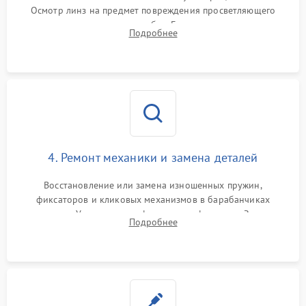
Осмотр линз на предмет повреждения просветляющего
покрытия или появления грибка. Бережная очистка стекол
Подробнее
спецрастворами. Проверка целостности гравированной
сетки и модуля ее подсветки.
4. Ремонт механики и замена деталей
Восстановление или замена изношенных пружин,
фиксаторов и кликовых механизмов в барабанчиках
поправок. Устранение люфтов в трансфокаторе. Замена
Подробнее
поврежденных линз, разбитой сетки или восстановление
контактов в цепи подсветки прицельной марки.