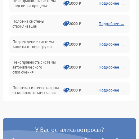
Неисправность системы
Неисправность фокусировки и оптики
1000 ₽
Подробнее →
подсветки прицела
Неисправность подсветки и электроники
Поломка системы
2000 ₽
Подробнее →
стабилизации
Прочие неисправности
Повреждение системы
1000 ₽
Подробнее →
защиты от перегрузок
Электропитание
Неисправность системы
Механика
автоматического
1000 ₽
Подробнее →
отключения
Управление
Поломка системы защиты
1000 ₽
Подробнее →
от короткого замыкания
Корпус/Герметичность
Повреждение системы
Датчики
1000 ₽
Подробнее →
защиты от перегрева
У Вас остались вопросы?
Неисправность системы
защиты от
1000 ₽
Подробнее →
перенапряжения