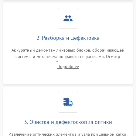
2. Разборка и дефектовка
Аккуратный демонтаж линзовых блоков, оборачивающей
системы и механизма поправок спецключами. Осмотр
внутренних резьбовых соединений, пружин и
Подробнее
уплотнительных колец. Поиск причин люфта, смещения
точки попадания или заклинивания подвижных частей.
3. Очистка и дефектоскопия оптики
Извлечение оптических элементов и узла прицельной сетки.