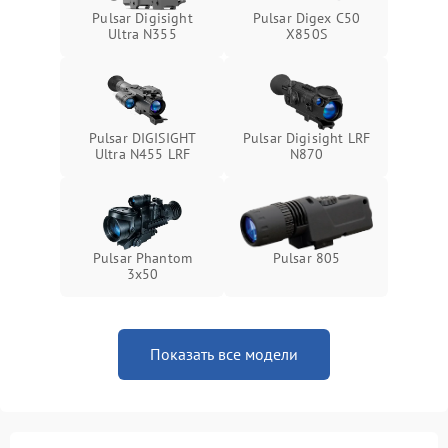
Pulsar Digisight
Pulsar Digex C50
Ultra N355
X850S
Pulsar DIGISIGHT
Pulsar Digisight LRF
Ultra N455 LRF
N870
Pulsar Phantom
Pulsar 805
3x50
Показать все модели