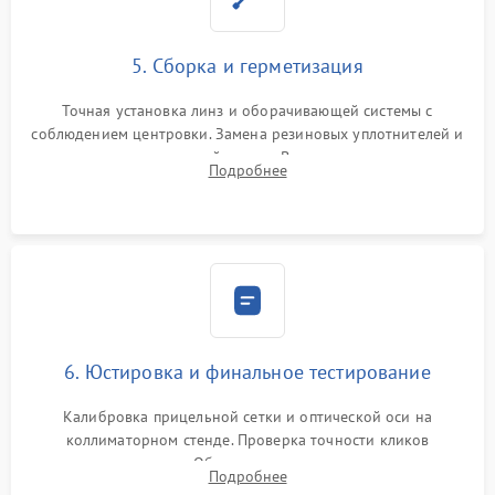
5. Сборка и герметизация
Точная установка линз и оборачивающей системы с
соблюдением центровки. Замена резиновых уплотнителей и
нанесение влагозащитной смазки. Вакуумирование корпуса
Подробнее
и заполнение его осушенным азотом или аргоном для
защиты линз от внутреннего запотевания.
6. Юстировка и финальное тестирование
Калибровка прицельной сетки и оптической оси на
коллиматорном стенде. Проверка точности кликов
механизма поправок. Обязательное испытание прицела на
Подробнее
ударном стенде для проверки устойчивости к отдаче и