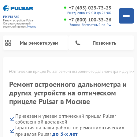
+7 (495) 023-73-25
Ежедневно с 9:00 до 21:00
FIX-PULSAR
+7 (800) 100-33-26
Ремонт устройств Pulsar
Специализированный
Звонок бесплатный по РФ
cервисный центр г.
Москва
Мы ремонтируем
Позвонить
оскве
Оптический прицел Pulsar ремонт встроенного дальнометра и других 
Ремонт встроенного дальнометра и
Ремонт тепловизионных прицелов Pulsar
Ремонт прицелов ночного видения Pulsar
Ремонт цифровых монокуляров Pulsar
других устройств на оптическом
прицеле Pulsar в Москве
Привезем и увезем оптический прицел Pulsar
собственной доставкой
Гарантия на наши работы по ремонту оптических
до 3-х лет
прицелов Pulsar