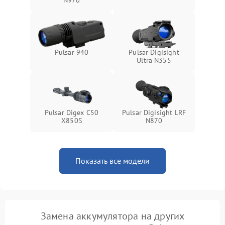
N970
Pulsar 940
Pulsar Digisight
Ultra N355
Pulsar Digex C50
Pulsar Digisight LRF
X850S
N870
Показать все модели
Замена аккумулятора на других