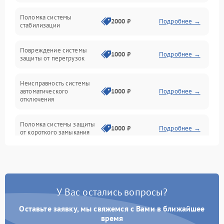
Неисправность подсветки и электроники
Поломка системы
2000 ₽
Подробнее →
стабилизации
Прочие неисправности
Повреждение системы
1000 ₽
Подробнее →
защиты от перегрузок
Электропитание
Неисправность системы
Механика
автоматического
1000 ₽
Подробнее →
отключения
Управление
Поломка системы защиты
1000 ₽
Подробнее →
от короткого замыкания
Корпус/Герметичность
Повреждение системы
Датчики
1000 ₽
Подробнее →
защиты от перегрева
У Вас остались вопросы?
Неисправность системы
защиты от
1000 ₽
Подробнее →
перенапряжения
Оставьте заявку, мы свяжемся с Вами в ближайшее
время