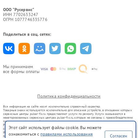
ООО "Русервис"
ИНН 7702633247
ОГРН 1077746335776
Поделиться в соц. сетях:
Мы принимаем
все формы оплаты
Политика конфиденциальности
Вся информация на сайте носит исключительно справочный характер.
Товарные знаки используются исключительно для описания устройств, в отношении которых
сервисные центры pulsar-fix.ru предоставляют услуги по ремонту. Услуги оказываются в
неавторизованных сервисных центрах pulsar-fix.ru, которые не связаны с правообладателями
товарных знаков или их официальными представителями.
Ремонт осуществляется для устройств, уже введенных в гражданский оборот в соответствии
Этот сайт использует файлы cookie. Вы можете
со статьей 1487 ГК РФ.
Использование товарных знаков не преследует цели индивидуализации услуг или введения
ознакомиться с
правилами использования
Согласен
потребителей в заблуждение, а служит для информирования о предоставляемых услугах по