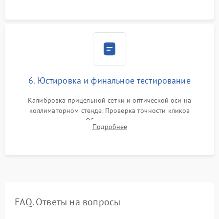
защиты линз от внутреннего запотевания.
6. Юстировка и финальное тестирование
Калибровка прицельной сетки и оптической оси на
коллиматорном стенде. Проверка точности кликов
механизма поправок. Обязательное испытание прицела на
Подробнее
ударном стенде для проверки устойчивости к отдаче и
гарантии сохранения точки пристрелки.
FAQ. Ответы на вопросы