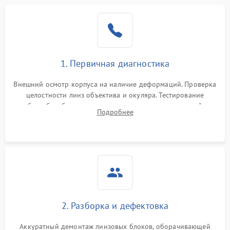
1. Первичная диагностика
Внешний осмотр корпуса на наличие деформаций. Проверка
целостности линз объектива и окуляра. Тестирование
работы барабанчиков ввода поправок, кольца отстройки
Подробнее
параллакса и зума. Выявление сколов, внутренних
загрязнений и нарушений герметичности.
2. Разборка и дефектовка
Аккуратный демонтаж линзовых блоков, оборачивающей