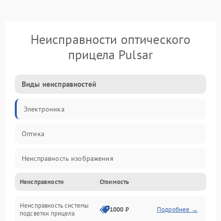
Неисправности оптического
прицела Pulsar
Виды неисправностей
Электроника
Оптика
Неисправность изображения
Неисправности
Стоимость
Механические повреждения
Неисправность системы
Неисправность фокусировки и оптики
1000 ₽
Подробнее →
подсветки прицела