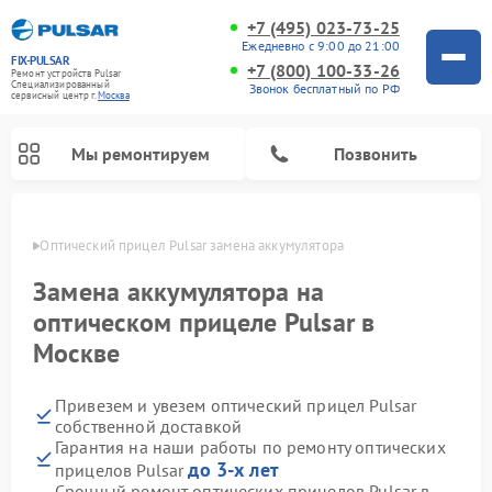
+7 (495) 023-73-25
Ежедневно с 9:00 до 21:00
FIX-PULSAR
+7 (800) 100-33-26
Ремонт устройств Pulsar
Специализированный
Звонок бесплатный по РФ
cервисный центр г.
Москва
Мы ремонтируем
Позвонить
оскве
Оптический прицел Pulsar замена аккумулятора
Замена аккумулятора на
оптическом прицеле Pulsar в
Ремонт тепловизионных прицелов Pulsar
Ремонт прицелов ночного видения Pulsar
Ремонт цифровых монокуляров Pulsar
Москве
Привезем и увезем оптический прицел Pulsar
собственной доставкой
Гарантия на наши работы по ремонту оптических
до 3-х лет
прицелов Pulsar
Срочный ремонт оптических прицелов Pulsar в