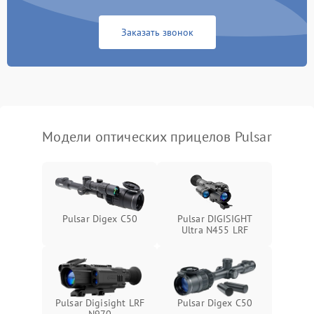
Неисправность системы
1000 ₽
Подробнее →
защиты от замыкания
Заказать звонок
Неисправность системы
1000 ₽
Подробнее →
защиты от перегрева
Поломка системы защиты
1000 ₽
Подробнее →
от перенапряжения
Модели оптических прицелов Pulsar
Поломка системы защиты
1000 ₽
Подробнее →
от замыкания
Pulsar Digex C50
Pulsar DIGISIGHT
Ultra N455 LRF
Pulsar Digisight LRF
Pulsar Digex C50