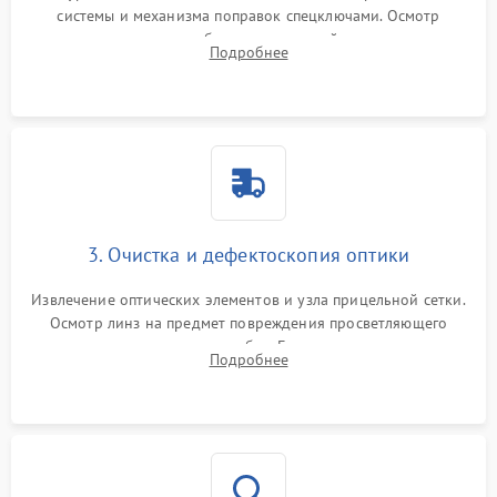
системы и механизма поправок спецключами. Осмотр
внутренних резьбовых соединений, пружин и
Подробнее
уплотнительных колец. Поиск причин люфта, смещения
точки попадания или заклинивания подвижных частей.
3. Очистка и дефектоскопия оптики
Извлечение оптических элементов и узла прицельной сетки.
Осмотр линз на предмет повреждения просветляющего
покрытия или появления грибка. Бережная очистка стекол
Подробнее
спецрастворами. Проверка целостности гравированной
сетки и модуля ее подсветки.