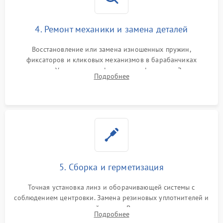
4. Ремонт механики и замена деталей
Восстановление или замена изношенных пружин,
фиксаторов и кликовых механизмов в барабанчиках
поправок. Устранение люфтов в трансфокаторе. Замена
Подробнее
поврежденных линз, разбитой сетки или восстановление
контактов в цепи подсветки прицельной марки.
5. Сборка и герметизация
Точная установка линз и оборачивающей системы с
соблюдением центровки. Замена резиновых уплотнителей и
нанесение влагозащитной смазки. Вакуумирование корпуса
Подробнее
и заполнение его осушенным азотом или аргоном для