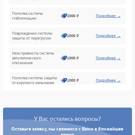
Неисправность подсветки и электроники
Поломка системы
2000 ₽
Подробнее →
стабилизации
Прочие неисправности
Повреждение системы
1000 ₽
Подробнее →
защиты от перегрузок
Электропитание
Неисправность системы
Механика
автоматического
1000 ₽
Подробнее →
отключения
Управление
Поломка системы защиты
1000 ₽
Подробнее →
от короткого замыкания
Корпус/Герметичность
Повреждение системы
Датчики
1000 ₽
Подробнее →
защиты от перегрева
У Вас остались вопросы?
Неисправность системы
защиты от
1000 ₽
Подробнее →
перенапряжения
Оставьте заявку, мы свяжемся с Вами в ближайшее
время