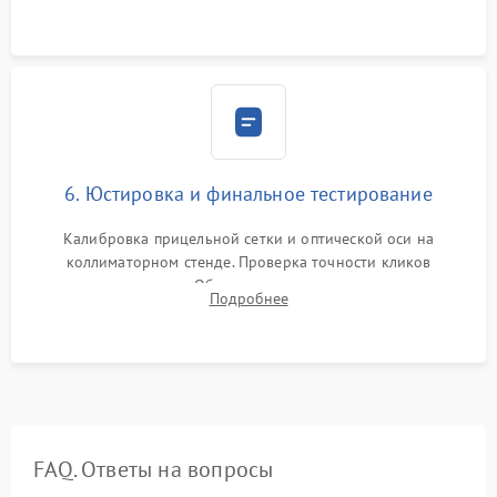
и заполнение его осушенным азотом или аргоном для
защиты линз от внутреннего запотевания.
6. Юстировка и финальное тестирование
Калибровка прицельной сетки и оптической оси на
коллиматорном стенде. Проверка точности кликов
механизма поправок. Обязательное испытание прицела на
Подробнее
ударном стенде для проверки устойчивости к отдаче и
гарантии сохранения точки пристрелки.
FAQ. Ответы на вопросы