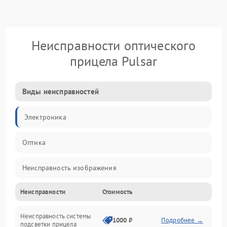
Неисправности оптического
прицела Pulsar
Виды неисправностей
Электроника
Оптика
Неисправность изображения
Неисправности
Стоимость
Механические повреждения
Неисправность системы
Неисправность фокусировки и оптики
1000 ₽
Подробнее →
подсветки прицела