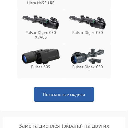
Ultra N455 LRF
Pulsar Digex C50
Pulsar Digex C50
X940S
Pulsar 805
Pulsar Digex C50
Показать все модели
Замена дисплея (экрана) на других