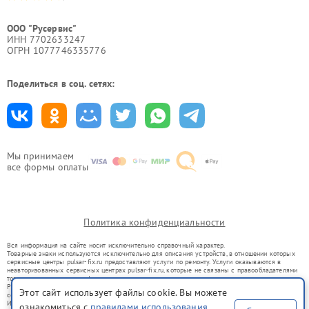
ООО "Русервис"
ИНН 7702633247
ОГРН 1077746335776
Поделиться в соц. сетях:
Мы принимаем
все формы оплаты
Политика конфиденциальности
Вся информация на сайте носит исключительно справочный характер.
Товарные знаки используются исключительно для описания устройств, в отношении которых
сервисные центры pulsar-fix.ru предоставляют услуги по ремонту. Услуги оказываются в
неавторизованных сервисных центрах pulsar-fix.ru, которые не связаны с правообладателями
товарных знаков или их официальными представителями.
Ремонт осуществляется для устройств, уже введенных в гражданский оборот в соответствии
Этот сайт использует файлы cookie. Вы можете
со статьей 1487 ГК РФ.
Использование товарных знаков не преследует цели индивидуализации услуг или введения
ознакомиться с
правилами использования