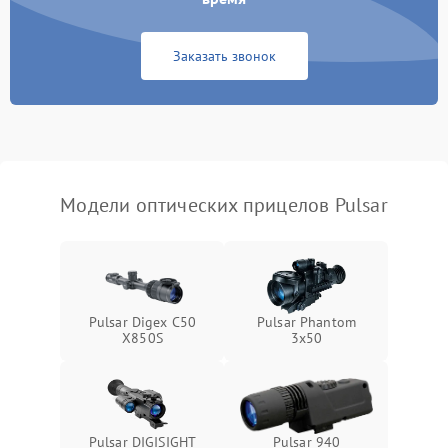
Неисправность системы
1000 ₽
Подробнее →
защиты от замыкания
Заказать звонок
Неисправность системы
1000 ₽
Подробнее →
защиты от перегрева
Поломка системы защиты
1000 ₽
Подробнее →
от перенапряжения
Модели оптических прицелов Pulsar
Поломка системы защиты
1000 ₽
Подробнее →
от замыкания
Pulsar Digex C50
Pulsar Phantom
X850S
3x50
Pulsar DIGISIGHT
Pulsar 940