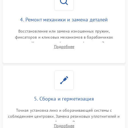
4. Ремонт механики и замена деталей
Восстановление или замена изношенных пружин,
фиксаторов и кликовых механизмов в барабанчиках
поправок. Устранение люфтов в трансфокаторе. Замена
Подробнее
поврежденных линз, разбитой сетки или восстановление
контактов в цепи подсветки прицельной марки.
5. Сборка и герметизация
Точная установка линз и оборачивающей системы с
соблюдением центровки. Замена резиновых уплотнителей и
нанесение влагозащитной смазки. Вакуумирование корпуса
Подробнее