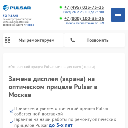
+7 (495) 023-73-25
Ежедневно с 9:00 до 21:00
FIX-PULSAR
+7 (800) 100-33-26
Ремонт устройств Pulsar
Специализированный
Звонок бесплатный по РФ
cервисный центр г.
Москва
Мы ремонтируем
Позвонить
оскве
Оптический прицел Pulsar замена дисплея (экрана)
Замена дисплея (экрана) на
Ремонт тепловизионных прицелов Pulsar
Ремонт прицелов ночного видения Pulsar
Ремонт цифровых монокуляров Pulsar
оптическом прицеле Pulsar в
Москве
Привезем и увезем оптический прицел Pulsar
собственной доставкой
Гарантия на наши работы по ремонту оптических
до 3-х лет
прицелов Pulsar