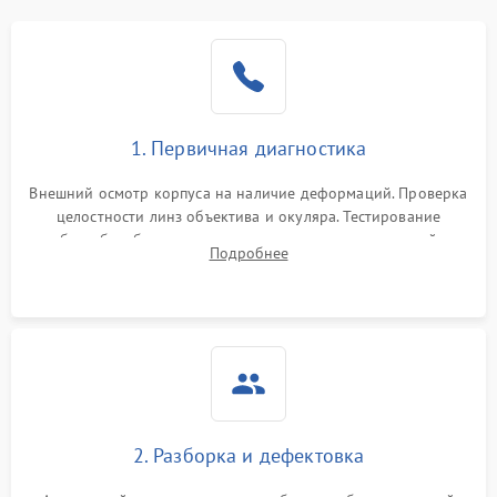
1. Первичная диагностика
Внешний осмотр корпуса на наличие деформаций. Проверка
целостности линз объектива и окуляра. Тестирование
работы барабанчиков ввода поправок, кольца отстройки
Подробнее
параллакса и зума. Выявление сколов, внутренних
загрязнений и нарушений герметичности.
2. Разборка и дефектовка