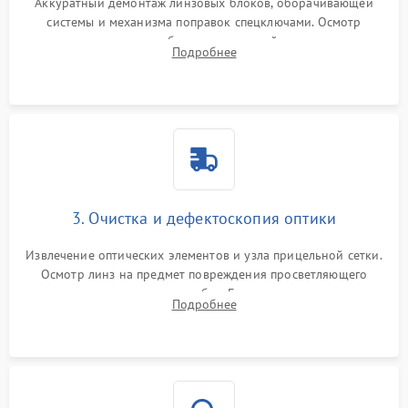
Аккуратный демонтаж линзовых блоков, оборачивающей
системы и механизма поправок спецключами. Осмотр
внутренних резьбовых соединений, пружин и
Подробнее
уплотнительных колец. Поиск причин люфта, смещения
точки попадания или заклинивания подвижных частей.
3. Очистка и дефектоскопия оптики
Извлечение оптических элементов и узла прицельной сетки.
Осмотр линз на предмет повреждения просветляющего
покрытия или появления грибка. Бережная очистка стекол
Подробнее
спецрастворами. Проверка целостности гравированной
сетки и модуля ее подсветки.