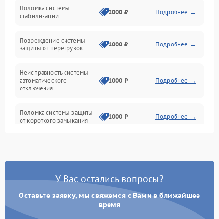
Неисправность подсветки и электроники
Поломка системы
2000 ₽
Подробнее →
стабилизации
Прочие неисправности
Повреждение системы
1000 ₽
Подробнее →
защиты от перегрузок
Электропитание
Неисправность системы
Механика
автоматического
1000 ₽
Подробнее →
отключения
Управление
Поломка системы защиты
1000 ₽
Подробнее →
от короткого замыкания
Корпус/Герметичность
Повреждение системы
Датчики
1000 ₽
Подробнее →
защиты от перегрева
У Вас остались вопросы?
Неисправность системы
защиты от
1000 ₽
Подробнее →
перенапряжения
Оставьте заявку, мы свяжемся с Вами в ближайшее
время
Неисправность системы