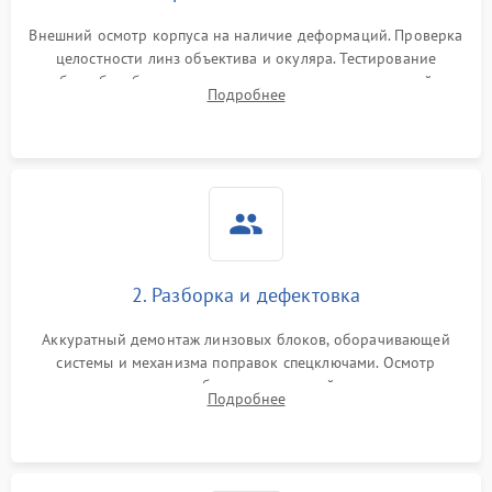
Внешний осмотр корпуса на наличие деформаций. Проверка
целостности линз объектива и окуляра. Тестирование
работы барабанчиков ввода поправок, кольца отстройки
Подробнее
параллакса и зума. Выявление сколов, внутренних
загрязнений и нарушений герметичности.
2. Разборка и дефектовка
Аккуратный демонтаж линзовых блоков, оборачивающей
системы и механизма поправок спецключами. Осмотр
внутренних резьбовых соединений, пружин и
Подробнее
уплотнительных колец. Поиск причин люфта, смещения
точки попадания или заклинивания подвижных частей.