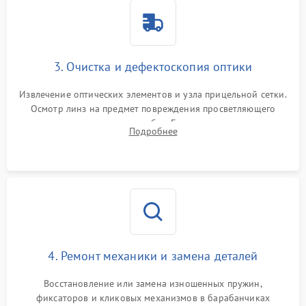
3. Очистка и дефектоскопия оптики
Извлечение оптических элементов и узла прицельной сетки.
Осмотр линз на предмет повреждения просветляющего
покрытия или появления грибка. Бережная очистка стекол
Подробнее
спецрастворами. Проверка целостности гравированной
сетки и модуля ее подсветки.
4. Ремонт механики и замена деталей
Восстановление или замена изношенных пружин,
фиксаторов и кликовых механизмов в барабанчиках