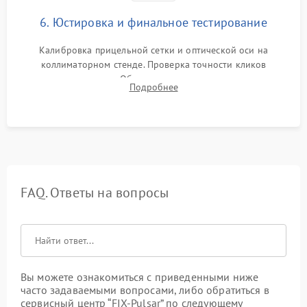
6. Юстировка и финальное тестирование
Калибровка прицельной сетки и оптической оси на
коллиматорном стенде. Проверка точности кликов
механизма поправок. Обязательное испытание прицела на
Подробнее
ударном стенде для проверки устойчивости к отдаче и
гарантии сохранения точки пристрелки.
FAQ. Ответы на вопросы
Вы можете ознакомиться с приведенными ниже
часто задаваемыми вопросами, либо обратиться в
сервисный центр “FIX-Pulsar” по следующему