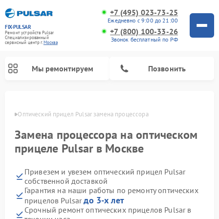
+7 (495) 023-73-25
Ежедневно с 9:00 до 21:00
FIX-PULSAR
+7 (800) 100-33-26
Ремонт устройств Pulsar
Специализированный
Звонок бесплатный по РФ
cервисный центр г.
Москва
Мы ремонтируем
Позвонить
оскве
Оптический прицел Pulsar замена процессора
Замена процессора на оптическом
Ремонт тепловизионных прицелов Pulsar
Ремонт прицелов ночного видения Pulsar
Ремонт цифровых монокуляров Pulsar
прицеле Pulsar в Москве
Привезем и увезем оптический прицел Pulsar
собственной доставкой
Гарантия на наши работы по ремонту оптических
до 3-х лет
прицелов Pulsar
Срочный ремонт оптических прицелов Pulsar в