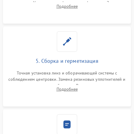
поправок. Устранение люфтов в трансфокаторе. Замена
Подробнее
поврежденных линз, разбитой сетки или восстановление
контактов в цепи подсветки прицельной марки.
5. Сборка и герметизация
Точная установка линз и оборачивающей системы с
соблюдением центровки. Замена резиновых уплотнителей и
нанесение влагозащитной смазки. Вакуумирование корпуса
Подробнее
и заполнение его осушенным азотом или аргоном для
защиты линз от внутреннего запотевания.