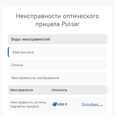
Неисправности оптического
прицела Pulsar
Виды неисправностей
Электроника
Оптика
Неисправность изображения
Неисправности
Стоимость
Механические повреждения
Неисправность системы
Неисправность фокусировки и оптики
1000 ₽
Подробнее →
подсветки прицела