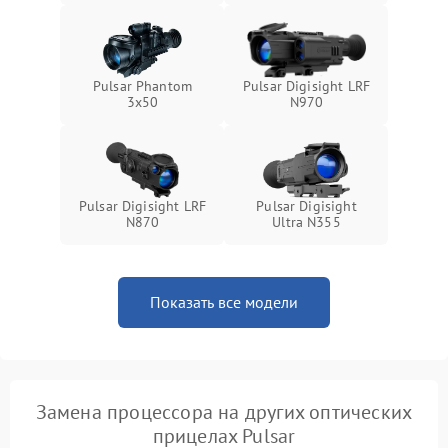
Pulsar Phantom
Pulsar Digisight LRF
3x50
N970
Pulsar Digisight LRF
Pulsar Digisight
N870
Ultra N355
Показать все модели
Замена процессора на других оптических
прицелах Pulsar