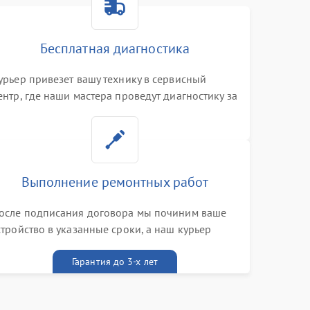
Бесплатная диагностика
урьер привезет вашу технику в сервисный
ентр, где наши мастера проведут диагностику за
0 минут
Выполнение ремонтных работ
осле подписания договора мы починим ваше
стройство в указанные сроки, а наш курьер
ривезет его к вам вместе с гарантийным
алоном бесплатно
Гарантия до 3-х лет