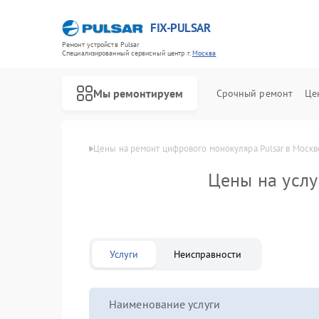
FIX-PULSAR
Ремонт устройств Pulsar
Специализированный cервисный центр г.
Москва
Мы ремонтируем
Срочный ремонт
Це
Главная
Цены
Цены на ремонт цифрового монокуляра Pulsar в Москв
Цены на усл
Ремонт оптических прицелов Pulsar
Ремонт тепловизионных прицелов Pulsar
Ремонт прицелов ночного видения Pulsar
Услуги
Неисправности
Наименование услуги