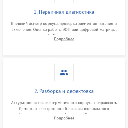
1. Первичная диагностика
Внешний осмотр корпуса, проверка элементов питания и
включения. Оценка работы ЭОП или цифровой матрицы,
проверка встроенной ИК-подсветки и механизма выверки
Подробнее
прицельной сетки. Выявление видимых дефектов оптики и
артефактов изображения.
2. Разборка и дефектовка
Аккуратное вскрытие герметичного корпуса спецключом.
Демонтаж электронного блока, высоковольтного
преобразователя и оптической системы. Осмотр контактов
Подробнее
на окисление и проверка целостности уплотнительных
колец влагозащиты.