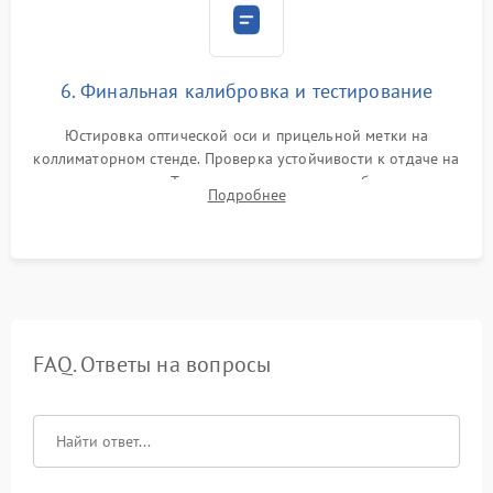
6. Финальная калибровка и тестирование
Юстировка оптической оси и прицельной метки на
коллиматорном стенде. Проверка устойчивости к отдаче на
ударном стенде. Тестирование качества изображения в
Подробнее
темноте, дальности обнаружения и корректной работы всех
режимов прицела.
FAQ. Ответы на вопросы