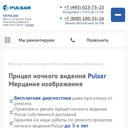
+7 (495) 023-73-25
Ежедневно с 9:00 до 21:00
FIX-PULSAR
+7 (800) 100-33-26
Ремонт устройств Pulsar
Специализированный
Звонок бесплатный по РФ
cервисный центр г.
Москва
Мы ремонтируем
Позвонить
оскве
Прицел ночного видения Pulsar мерцание изображения
Прицел ночного видения
Pulsar
Мерцание изображения
Ремонт оптических прицелов Pulsar
Ремонт тепловизионных прицелов Pulsar
Ремонт цифровых монокуляров Pulsar
Бесплатная диагностика
даже при отказе от
ремонта
Привезем и увезем прицел ночного видения
Pulsar собственной доставкой
Гарантия на наши работы по ремонту прицелов
до 3-х лет
ночного видения Pulsar