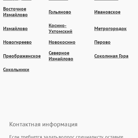
Восточное
Гольяново
Ивановское
Измайлово
Косино-
Измайлово
Метрогородок
Ухтомский
Новогиреево
Новокосино
Перово
Северное
Преображенское
Соколиная Гора
Измайлово
Сокольники
Контактная информация
Если требуется задать вопрос специалисту, оставьте