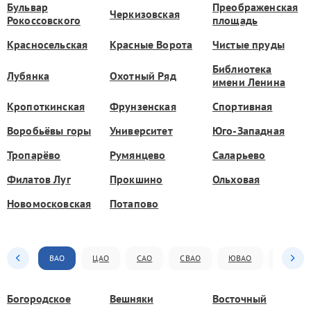
Бульвар
Преображенская
Черкизовская
Рокоссовского
площадь
Красносельская
Красные Ворота
Чистые пруды
Библиотека
Лубянка
Охотный Ряд
имени Ленина
Кропоткинская
Фрунзенская
Спортивная
Воробьёвы горы
Университет
Юго-Западная
Тропарёво
Румянцево
Саларьево
Филатов Луг
Прокшино
Ольховая
Новомосковская
Потапово
ВАО
ЦАО
САО
СВАО
ЮВАО
ЮАО
Богородское
Вешняки
Восточный