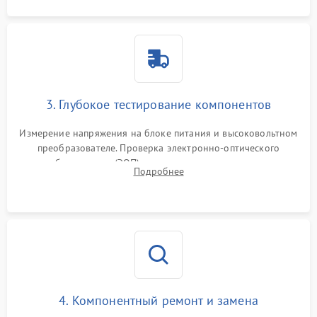
3. Глубокое тестирование компонентов
Измерение напряжения на блоке питания и высоковольтном
преобразователе. Проверка электронно-оптического
преобразователя (ЭОП) на стенде на предмет эмиссии,
Подробнее
шумов и засветок. Диагностика микросхем цифровых
моделей под микроскопом.
4. Компонентный ремонт и замена