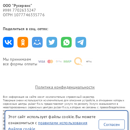
ООО "Русервис"
ИНН 7702633247
ОГРН 1077746335776
Поделиться в соц. сетях:
Мы принимаем
все формы оплаты
Политика конфиденциальности
Вся информация на сайте носит исключительно справочный характер.
Товарные знаки используются исключительно для описания устройств, в отношении которых
сервисные центры pulsar-fix.ru предоставляют услуги по ремонту. Услуги оказываются в
неавторизованных сервисных центрах pulsar-fix.ru, которые не связаны с правообладателями
товарных знаков или их официальными представителями.
Ремонт осуществляется для устройств, уже введенных в гражданский оборот в соответствии
Этот сайт использует файлы cookie. Вы можете
со статьей 1487 ГК РФ.
Использование товарных знаков не преследует цели индивидуализации услуг или введения
ознакомиться с
правилами использования
Согласен
потребителей в заблуждение, а служит для информирования о предоставляемых услугах по
ремонту техники указанных брендов.
файлов cookie