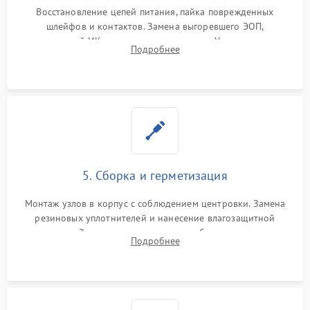
Восстановление цепей питания, пайка поврежденных
шлейфов и контактов. Замена выгоревшего ЭОП,
неисправной ИК-подсветки или матрицы. Ультразвуковая
Подробнее
очистка плат и удаление загрязнений с линз объектива и
окуляра спецрастворами.
5. Сборка и герметизация
Монтаж узлов в корпус с соблюдением центровки. Замена
резиновых уплотнителей и нанесение влагозащитной
смазки. Заполнение внутреннего объема прицела
Подробнее
осушенным азотом для предотвращения запотевания оптики
при перепадах температур.