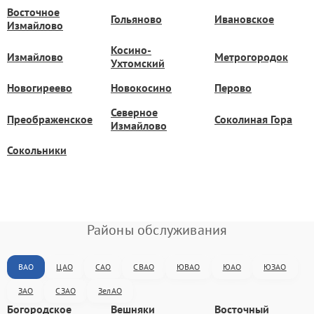
Восточное
Гольяново
Ивановское
Измайлово
Косино-
Измайлово
Метрогородок
Ухтомский
Новогиреево
Новокосино
Перово
Северное
Преображенское
Соколиная Гора
Измайлово
Сокольники
Районы обслуживания
ВАО
ЦАО
САО
СВАО
ЮВАО
ЮАО
ЮЗАО
ЗАО
СЗАО
ЗелАО
Богородское
Вешняки
Восточный