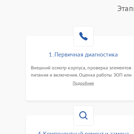
Этап
1. Первичная диагностика
Внешний осмотр корпуса, проверка элементов
питания и включения. Оценка работы ЭОП или
цифровой матрицы, проверка встроенной ИК-
Подробнее
подсветки и механизма выверки прицельной
сетки. Выявление видимых дефектов оптики и
артефактов изображения.
4. Компонентный ремонт и замена