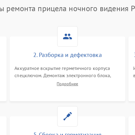
ы ремонта прицела ночного видения P
2. Разборка и дефектовка
Аккуратное вскрытие герметичного корпуса
спецключом. Демонтаж электронного блока,
высоковольтного преобразователя и
Подробнее
оптической системы. Осмотр контактов на
окисление и проверка целостности
уплотнительных колец влагозащиты.
5. Сборка и герметизация