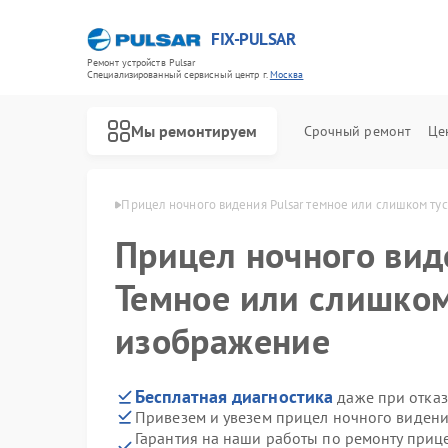
FIX-PULSAR
Ремонт устройств Pulsar
Специализированный cервисный центр г.
Москва
Мы ремонтируем
Срочный ремонт
Це
ния Pulsar в Москве
Прицел ночного видения Pulsar темное или слишком ту
Прицел ночного ви
Темное или слишком
Ремонт оптических прицелов Pulsar
Ремонт тепловизионных прицелов Pulsar
Ремонт цифровых монокуляров Pulsar
изображение
Бесплатная диагностика
даже при отказ
Привезем и увезем прицел ночного видени
Гарантия на наши работы по ремонту приц