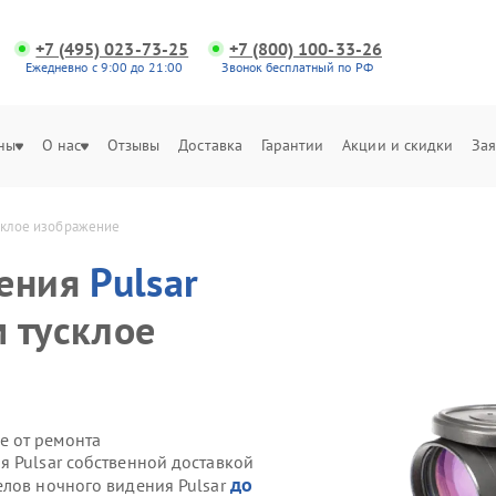
+7 (495) 023-73-25
+7 (800) 100-33-26
Ежедневно с 9:00 до 21:00
Звонок бесплатный по РФ
ны
О нас
Отзывы
Доставка
Гарантии
Акции и скидки
Зая
склое изображение
дения
Pulsar
 тусклое
е от ремонта
я Pulsar собственной доставкой
до
елов ночного видения Pulsar