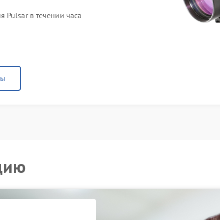
 Pulsar в течении часа
ны
цию