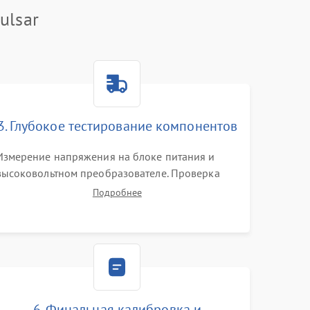
ulsar
3. Глубокое тестирование компонентов
Измерение напряжения на блоке питания и
высоковольтном преобразователе. Проверка
электронно-оптического преобразователя (ЭОП)
Подробнее
на стенде на предмет эмиссии, шумов и
засветок. Диагностика микросхем цифровых
моделей под микроскопом.
6. Финальная калибровка и