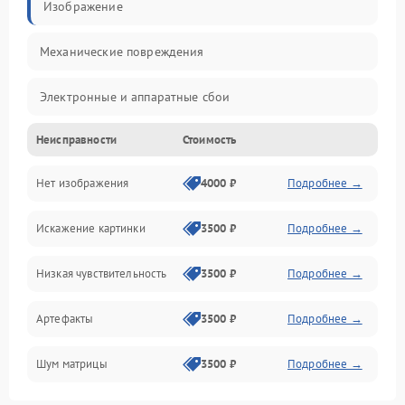
Изображение
Механические повреждения
Электронные и аппаратные сбои
Неисправности
Стоимость
Неисправности сенсора и оптики
Нет изображения
4000 ₽
Подробнее →
Программные ошибки
Искажение картинки
3500 ₽
Подробнее →
Электропитание
Низкая чувствительность
3500 ₽
Подробнее →
Измерения
Артефакты
3500 ₽
Подробнее →
Матрица
Шум матрицы
3500 ₽
Подробнее →
Проблемы питания