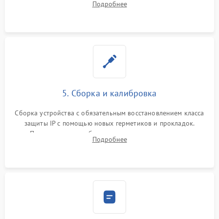
Подробнее
разъемов и кнопок, замена поврежденных элементов
корпуса.
5. Сборка и калибровка
Сборка устройства с обязательным восстановлением класса
защиты IP с помощью новых герметиков и прокладок.
Программная калибровка матрицы по эталонному
Подробнее
абсолютно черному телу для точного измерения температур.