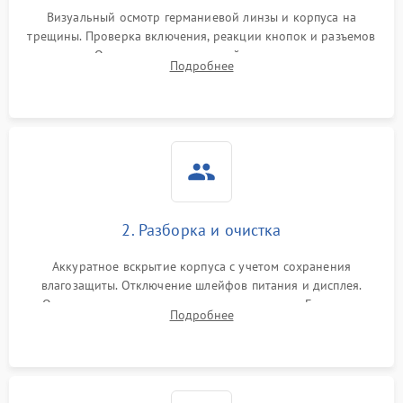
Визуальный осмотр германиевой линзы и корпуса на
трещины. Проверка включения, реакции кнопок и разъемов
зарядки. Оценка вывода тепловой сигнатуры на экран,
Подробнее
проверка базовых функций и считывание системных
ошибок.
2. Разборка и очистка
Аккуратное вскрытие корпуса с учетом сохранения
влагозащиты. Отключение шлейфов питания и дисплея.
Очистка внутренних плат от окислов и пыли. Бережная
Подробнее
обработка германиевого объектива специализированными
растворами.