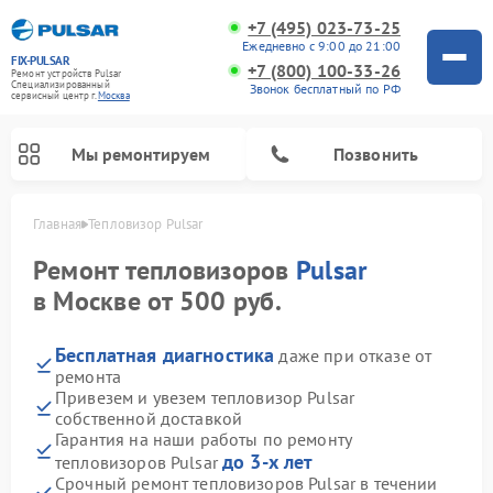
+7 (495) 023-73-25
Ежедневно с 9:00 до 21:00
FIX-PULSAR
+7 (800) 100-33-26
Ремонт устройств Pulsar
Специализированный
Звонок бесплатный по РФ
cервисный центр г.
Москва
Мы ремонтируем
Позвонить
Главная
Тепловизор Pulsar
Ремонт тепловизоров
Pulsar
в Москве от 500 руб.
Ремонт прицелов ночного видения Pulsar
Ремонт оптических прицелов Pulsar
Ремонт тепловизионных прицелов Pulsar
Ремонт цифровых монокуляров Pulsar
Бесплатная диагностика
даже при отказе от
ремонта
Привезем и увезем тепловизор Pulsar
собственной доставкой
Гарантия на наши работы по ремонту
до 3-х лет
тепловизоров Pulsar
Срочный ремонт тепловизоров Pulsar в течении