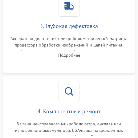
3. Глубокая дефектовка
Аппаратная диагностика микроболометрической матрицы,
процессора обработки изображений и цепей питания.
Проверка целостности шлейфов, модуля памяти и
Подробнее
интерфейсов связи. Выявление сгоревших SMD-компонентов
на плате.
4. Компонентный ремонт
Замена неисправного микроболометра, дисплея или
изношенного аккумулятора. BGA-пайка поврежденных
контроллеров на материнской плате. Восстановление