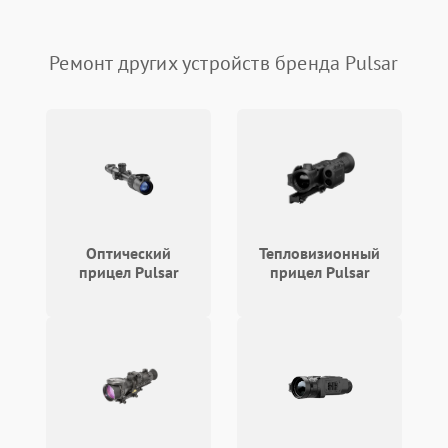
Температурные проблемы
Сбои коммуникаций и интерфейсов
Ремонт других устройств бренда Pulsar
Программные сбои
Проблемы с объективом
Экран (дисплей)
Оптический
Тепловизионный
прицел Pulsar
прицел Pulsar