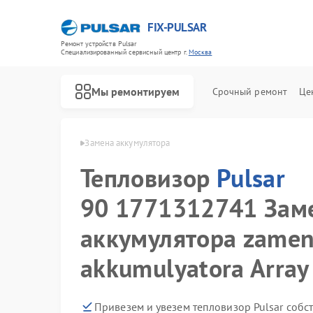
FIX-PULSAR
Ремонт устройств Pulsar
Специализированный cервисный центр г.
Москва
Мы ремонтируем
Срочный ремонт
Це
я
Тепловизор Pulsar
Замена аккумулятора
Тепловизор
Pulsar
90 1771312741 Зам
Ремонт оптических прицелов Pulsar
Ремонт тепловизионных прицелов Pulsar
Ремонт прицелов ночного видения Pulsar
Ремонт цифровых монокуляров Pulsar
аккумулятора zamen
akkumulyatora Array
Привезем и увезем тепловизор Pulsar собс