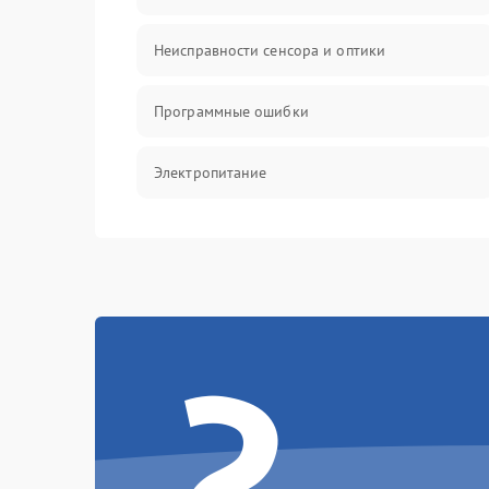
Неисправности сенсора и оптики
Программные ошибки
Электропитание
Измерения
Матрица
?
Проблемы питания
Температурные проблемы
Сбои коммуникаций и интерфейсов