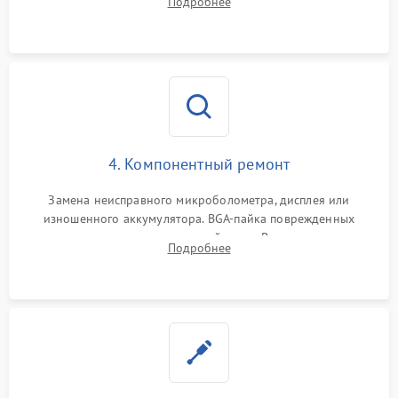
Подробнее
интерфейсов связи. Выявление сгоревших SMD-компонентов
на плате.
4. Компонентный ремонт
Замена неисправного микроболометра, дисплея или
изношенного аккумулятора. BGA-пайка поврежденных
контроллеров на материнской плате. Восстановление
Подробнее
разъемов и кнопок, замена поврежденных элементов
корпуса.