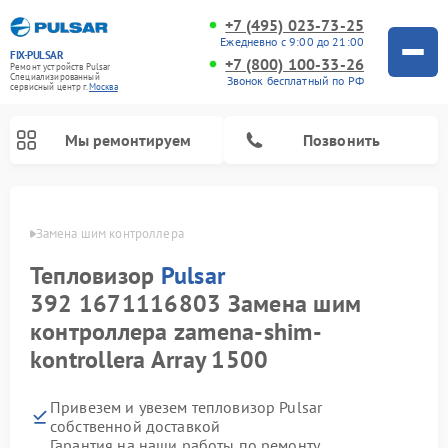
+7 (495) 023-73-25
Ежедневно с 9:00 до 21:00
FIX-PULSAR
+7 (800) 100-33-26
Ремонт устройств Pulsar
Специализированный
Звонок бесплатный по РФ
cервисный центр г.
Москва
Мы ремонтируем
Позвонить
ulsar
Замена шим контроллера
Тепловизор
Pulsar
Ремонт прицелов ночного видения Pulsar
Ремонт оптических прицелов Pulsar
Ремонт тепловизионных прицелов Pulsar
Ремонт цифровых монокуляров Pulsar
392 1671116803 Замена шим
контроллера zamena-shim-
kontrollera Array 1500
Привезем и увезем тепловизор Pulsar
собственной доставкой
Гарантия на наши работы по ремонту