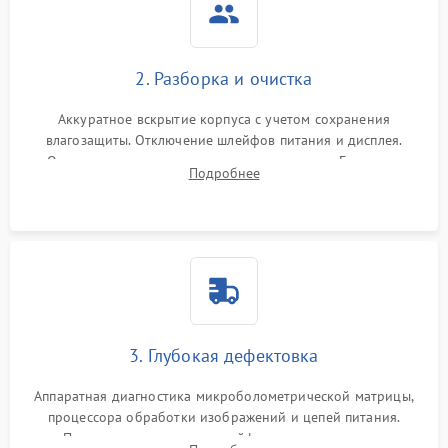
2. Разборка и очистка
Аккуратное вскрытие корпуса с учетом сохранения
влагозащиты. Отключение шлейфов питания и дисплея.
Очистка внутренних плат от окислов и пыли. Бережная
Подробнее
обработка германиевого объектива специализированными
растворами.
3. Глубокая дефектовка
Аппаратная диагностика микроболометрической матрицы,
процессора обработки изображений и цепей питания.
Проверка целостности шлейфов, модуля памяти и