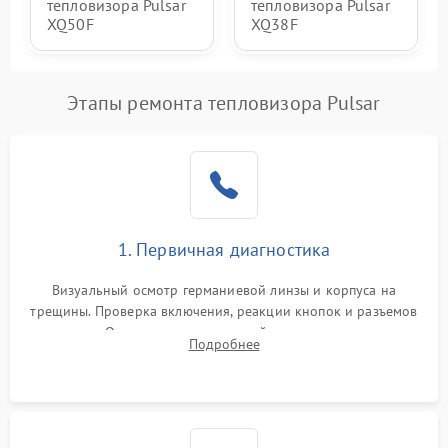
тепловизора Pulsar
тепловизора Pulsar
XQ50F
XQ38F
Этапы ремонта тепловизора Pulsar
1. Первичная диагностика
Визуальный осмотр германиевой линзы и корпуса на
трещины. Проверка включения, реакции кнопок и разъемов
зарядки. Оценка вывода тепловой сигнатуры на экран,
Подробнее
проверка базовых функций и считывание системных
ошибок.