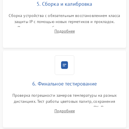
5. Сборка и калибровка
Сборка устройства с обязательным восстановлением класса
защиты IP с помощью новых герметиков и прокладок.
Программная калибровка матрицы по эталонному
Подробнее
абсолютно черному телу для точного измерения температур.
6. Финальное тестирование
Проверка погрешности замеров температуры на разных
дистанциях. Тест работы цветовых палитр, сохранения
термограмм в память и передачи данных на ПК. Проверка
Подробнее
автономности работы и итоговый контроль качества.