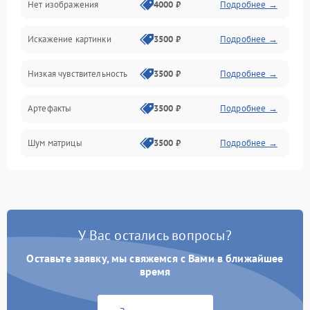
Нет изображения
4000 ₽
Подробнее →
Программные ошибки
Искажение картинки
3500 ₽
Подробнее →
Электропитание
Низкая чувствительность
3500 ₽
Подробнее →
Измерения
Артефакты
3500 ₽
Подробнее →
Матрица
Шум матрицы
3500 ₽
Подробнее →
Проблемы питания
Температурные проблемы
Сбои коммуникаций и интерфейсов
У Вас остались вопросы?
Программные сбои
Оставьте заявку, мы свяжемся с Вами в ближайшее
время
Проблемы с объективом