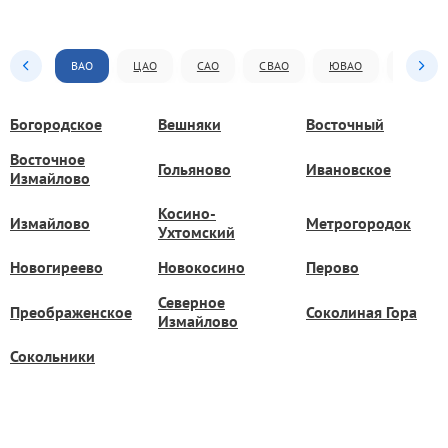
ВАО
ЦАО
САО
СВАО
ЮВАО
ЮАО
Богородское
Вешняки
Восточный
Восточное
Гольяново
Ивановское
Измайлово
Косино-
Измайлово
Метрогородок
Ухтомский
Новогиреево
Новокосино
Перово
Северное
Преображенское
Соколиная Гора
Измайлово
Сокольники