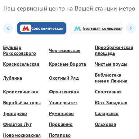
Наш сервисный центр на Вашей станции метро
Сокольническая
Большая кольцевая
Бульвар
Преображенская
Черкизовская
Рокоссовского
площадь
Красносельская
Красные Ворота
Чистые пруды
Библиотека
Лубянка
Охотный Ряд
имени Ленина
Кропоткинская
Фрунзенская
Спортивная
Воробьёвы горы
Университет
Юго-Западная
Тропарёво
Румянцево
Саларьево
Филатов Луг
Прокшино
Ольховая
Новомосковская
Потапово