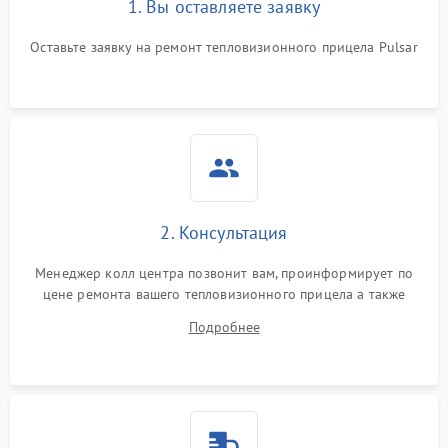
1. Вы оставляете заявку
Неисправность системы
автоматического
1500 ₽
Подробнее →
отключения
Оставьте заявку на ремонт тепловизионного прицела Pulsar
Поломка системы защиты
1500 ₽
Подробнее →
от короткого замыкания
Повреждение системы
1500 ₽
Подробнее →
защиты от перегрева
Неисправность системы
2. Консультация
защиты от
1500 ₽
Подробнее →
перенапряжения
Менеджер колл центра позвонит вам, проинформирует по
цене ремонта вашего тепловизионного прицела а также
Неисправность системы
1500 ₽
Подробнее →
ответит на все ваши вопросы.
защиты от замыкания
Подробнее
Неисправность системы
1500 ₽
Подробнее →
защиты от перегрева
Поломка системы защиты
1500 ₽
Подробнее →