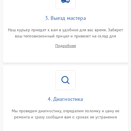
от перенапряжения
Поломка системы защиты
3. Выезд мастера
1500 ₽
Подробнее →
от замыкания
Наш курьер приедет к вам в удобное для вас время. Заберет
ваш тепловизионный прицел и привезет на склад для
диагностики.
Подробнее
4. Диагностика
Мы проведем диагностику, определим поломку и цену ее
ремонта и сразу сообщим вам о сроках ее устранения