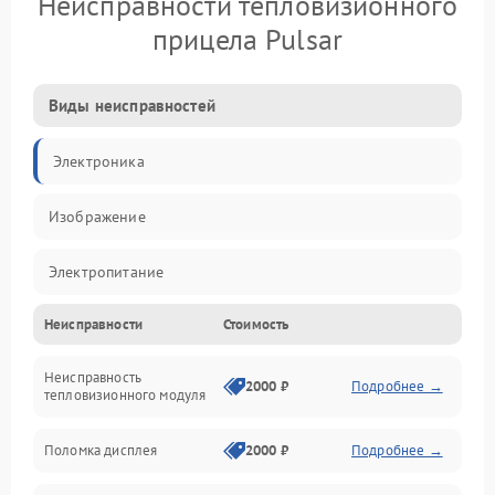
Неисправности тепловизионного
прицела Pulsar
Виды неисправностей
Электроника
Изображение
Электропитание
Неисправности
Стоимость
Измерения
Неисправность
Матрица
2000 ₽
Подробнее →
тепловизионного модуля
Юстировка
Поломка дисплея
2000 ₽
Подробнее →
Механические повреждения