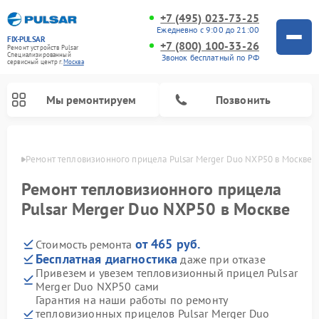
+7 (495) 023-73-25
Ежедневно с 9:00 до 21:00
FIX-PULSAR
+7 (800) 100-33-26
Ремонт устройств Pulsar
Специализированный
Звонок бесплатный по РФ
cервисный центр г.
Москва
Мы ремонтируем
Позвонить
оскве
Ремонт тепловизионного прицела Pulsar Merger Duo NXP50 в Москве
Ремонт тепловизионного прицела
Pulsar Merger Duo NXP50 в Москве
Ремонт прицелов ночного видения Pulsar
Ремонт оптических прицелов Pulsar
Ремонт цифровых монокуляров Pulsar
от 465 руб.
Стоимость ремонта
Бесплатная диагностика
даже при отказе
Привезем и увезем тепловизионный прицел Pulsar
Merger Duo NXP50 сами
Гарантия на наши работы по ремонту
тепловизионных прицелов Pulsar Merger Duo