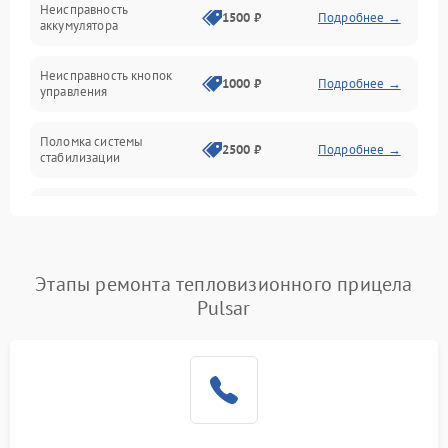
Неисправность
1500 ₽
Подробнее →
аккумулятора
Оптика
Неисправность кнопок
1000 ₽
Подробнее →
управления
Поломка системы
2500 ₽
Подробнее →
стабилизации
Повреждение системы
2500 ₽
Подробнее →
записи
Неисправность системы
Этапы ремонта тепловизионного прицела
1500 ₽
Подробнее →
Wi-Fi
Pulsar
Поломка системы GPS
2000 ₽
Подробнее →
Повреждение системы
1500 ₽
Подробнее →
защиты от перегрузок