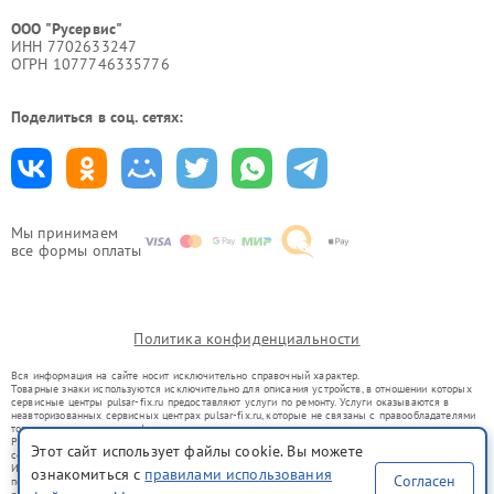
ООО "Русервис"
ИНН 7702633247
ОГРН 1077746335776
Поделиться в соц. сетях:
Мы принимаем
все формы оплаты
Политика конфиденциальности
Вся информация на сайте носит исключительно справочный характер.
Товарные знаки используются исключительно для описания устройств, в отношении которых
сервисные центры pulsar-fix.ru предоставляют услуги по ремонту. Услуги оказываются в
неавторизованных сервисных центрах pulsar-fix.ru, которые не связаны с правообладателями
товарных знаков или их официальными представителями.
Ремонт осуществляется для устройств, уже введенных в гражданский оборот в соответствии
Этот сайт использует файлы cookie. Вы можете
со статьей 1487 ГК РФ.
Использование товарных знаков не преследует цели индивидуализации услуг или введения
ознакомиться с
правилами использования
Согласен
потребителей в заблуждение, а служит для информирования о предоставляемых услугах по