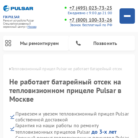
+7 (495) 023-73-25
Ежедневно с 9:00 до 21:00
FIX-PULSAR
+7 (800) 100-33-26
Ремонт устройств Pulsar
Специализированный
Звонок бесплатный по РФ
cервисный центр г.
Москва
Мы ремонтируем
Позвонить
оскве
Тепловизионный прицел Pulsar не работает батарейный отсек 
Не работает батарейный отсек на
тепловизионном прицеле Pulsar в
Ремонт прицелов ночного видения Pulsar
Ремонт оптических прицелов Pulsar
Ремонт цифровых монокуляров Pulsar
Москве
Привезем и увезем тепловизионный прицел Pulsar
собственной доставкой
Гарантия на наши работы по ремонту
до 3-х лет
тепловизионных прицелов Pulsar
Срочный ремонт тепловизионных прицелов Pulsar