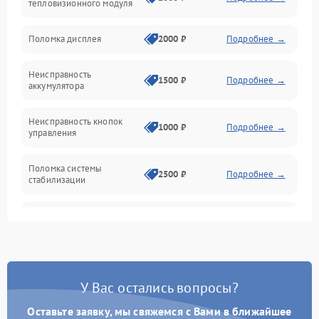
тепловизионного модуля
Юстировка
Поломка дисплея
2000 ₽
Подробнее →
Механические повреждения
Неисправность
1500 ₽
Подробнее →
аккумулятора
Оптика
Неисправность кнопок
1000 ₽
Подробнее →
управления
Поломка системы
2500 ₽
Подробнее →
стабилизации
Повреждение системы
2500 ₽
Подробнее →
записи
Неисправность системы
1500 ₽
Подробнее →
Wi-Fi
У Вас остались вопросы?
Поломка системы GPS
2000 ₽
Подробнее →
Оставьте заявку, мы свяжемся с Вами в ближайшее