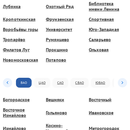
Библиотека
Лубянка
Охотный Ряд
имени Ленина
Кропоткинская
Фрунзенская
Спортивная
Воробьёвы горы
Университет
Юго-Западная
Тропарёво
Румянцево
Саларьево
Филатов Луг
Прокшино
Ольховая
Новомосковская
Потапово
ВАО
ЦАО
САО
СВАО
ЮВАО
ЮАО
Богородское
Вешняки
Восточный
Восточное
Гольяново
Ивановское
Измайлово
Косино-
Измайлово
Метрогородок