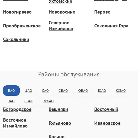
Ухтомский
Новогиреево
Новокосино
Перово
Северное
Преображенское
Соколиная Гора
Измайлово
Сокольники
Районы обслуживания
ВАО
ЦАО
САО
СВАО
ЮВАО
ЮАО
ЮЗАО
ЗАО
СЗАО
ЗелАО
Богородское
Вешняки
Восточный
Восточное
Гольяново
Ивановское
Измайлово
Косино-