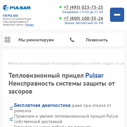
+7 (495) 023-73-25
Ежедневно с 9:00 до 21:00
FIX-PULSAR
+7 (800) 100-33-26
Ремонт устройств Pulsar
Специализированный
Звонок бесплатный по РФ
cервисный центр г.
Москва
Мы ремонтируем
Позвонить
оскве
Тепловизионный прицел Pulsar неисправность системы защиты от зас
Тепловизионный прицел
Pulsar
Неисправность системы защиты от
Ремонт прицелов ночного видения Pulsar
Ремонт оптических прицелов Pulsar
Ремонт цифровых монокуляров Pulsar
засоров
Бесплатная диагностика
даже при отказе от
ремонта
Привезем и увезем тепловизионный прицел Pulsar
собственной доставкой
Гарантия на наши работы по ремонту