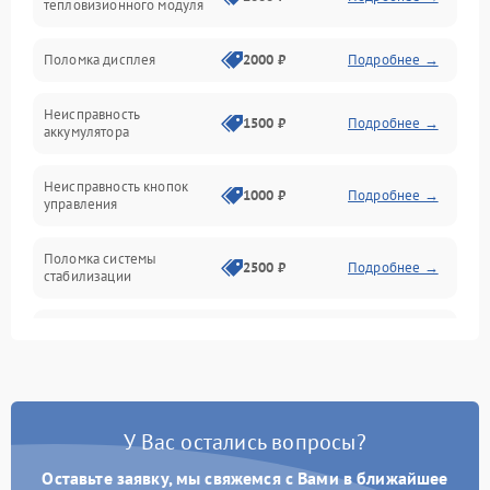
тепловизионного модуля
Юстировка
Поломка дисплея
2000 ₽
Подробнее →
Механические повреждения
Неисправность
1500 ₽
Подробнее →
аккумулятора
Оптика
Неисправность кнопок
1000 ₽
Подробнее →
управления
Поломка системы
2500 ₽
Подробнее →
стабилизации
Повреждение системы
2500 ₽
Подробнее →
записи
Неисправность системы
1500 ₽
Подробнее →
Wi-Fi
У Вас остались вопросы?
Поломка системы GPS
2000 ₽
Подробнее →
Оставьте заявку, мы свяжемся с Вами в ближайшее