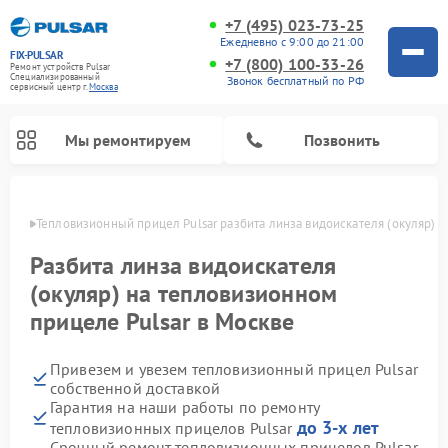
+7 (495) 023-73-25
Ежедневно с 9:00 до 21:00
FIX-PULSAR
+7 (800) 100-33-26
Ремонт устройств Pulsar
Специализированный
Звонок бесплатный по РФ
cервисный центр г.
Москва
Мы ремонтируем
Позвонить
оскве
Тепловизионный прицел Pulsar разбита линза видоискателя (окуляр) 
Разбита линза видоискателя
(окуляр) на тепловизионном
Ремонт прицелов ночного видения Pulsar
Ремонт оптических прицелов Pulsar
Ремонт цифровых монокуляров Pulsar
прицеле Pulsar в Москве
Привезем и увезем тепловизионный прицел Pulsar
собственной доставкой
Гарантия на наши работы по ремонту
до 3-х лет
тепловизионных прицелов Pulsar
Срочный ремонт тепловизионных прицелов Pulsar