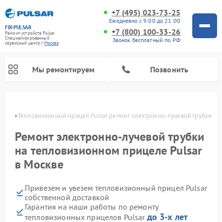
+7 (495) 023-73-25
Ежедневно с 9:00 до 21:00
FIX-PULSAR
+7 (800) 100-33-26
Ремонт устройств Pulsar
Специализированный
Звонок бесплатный по РФ
cервисный центр г.
Москва
Мы ремонтируем
Позвонить
оскве
Тепловизионный прицел Pulsar ремонт электронно-лучевой трубки
Ремонт электронно-лучевой трубки
Ремонт прицелов ночного видения Pulsar
Ремонт оптических прицелов Pulsar
Ремонт цифровых монокуляров Pulsar
на тепловизионном прицеле Pulsar
в Москве
Привезем и увезем тепловизионный прицел Pulsar
собственной доставкой
Гарантия на наши работы по ремонту
до 3-х лет
тепловизионных прицелов Pulsar