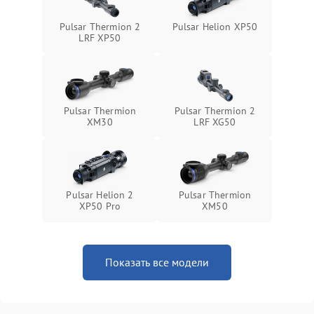
Неисправность системы
1500 ₽
Подробнее →
Pulsar Thermion 2
Pulsar Helion XP50
защиты от перегрева
LRF XP50
Поломка системы защиты
1500 ₽
Подробнее →
от перенапряжения
Pulsar Thermion
Pulsar Thermion 2
Поломка системы защиты
1500 ₽
Подробнее →
XM30
LRF XG50
от замыкания
Pulsar Helion 2
Pulsar Thermion
XP50 Pro
XM50
Показать все модели