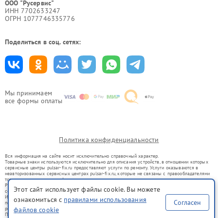
ООО "Русервис"
ИНН 7702633247
ОГРН 1077746335776
Поделиться в соц. сетях:
Мы принимаем
все формы оплаты
Политика конфиденциальности
Вся информация на сайте носит исключительно справочный характер.
Товарные знаки используются исключительно для описания устройств, в отношении которых
сервисные центры pulsar-fix.ru предоставляют услуги по ремонту. Услуги оказываются в
неавторизованных сервисных центрах pulsar-fix.ru, которые не связаны с правообладателями
товарных знаков или их официальными представителями.
Ремонт осуществляется для устройств, уже введенных в гражданский оборот в соответствии
Этот сайт использует файлы cookie. Вы можете
со статьей 1487 ГК РФ.
Использование товарных знаков не преследует цели индивидуализации услуг или введения
ознакомиться с
правилами использования
Согласен
потребителей в заблуждение, а служит для информирования о предоставляемых услугах по
ремонту техники указанных брендов.
файлов cookie
Представленная на сайте информация не является публичной офертой, определяемой