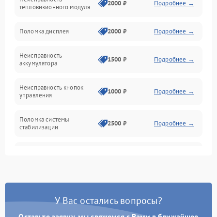
Матрица
2000 ₽
Подробнее →
тепловизионного модуля
Юстировка
Поломка дисплея
2000 ₽
Подробнее →
Механические повреждения
Неисправность
1500 ₽
Подробнее →
аккумулятора
Оптика
Неисправность кнопок
1000 ₽
Подробнее →
управления
Поломка системы
2500 ₽
Подробнее →
стабилизации
Повреждение системы
2500 ₽
Подробнее →
записи
Неисправность системы
1500 ₽
Подробнее →
Wi-Fi
У Вас остались вопросы?
Поломка системы GPS
2000 ₽
Подробнее →
Оставьте заявку, мы свяжемся с Вами в ближайшее