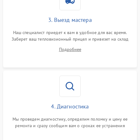
от перенапряжения
Поломка системы защиты
3. Выезд мастера
1500 ₽
Подробнее →
от замыкания
Наш специалист приедет к вам в удобное для вас время.
Заберет ваш тепловизионный прицел и привезет на склад
для диагностики.
Подробнее
4. Диагностика
Мы проведем диагностику, определим поломку и цену ее
ремонта и сразу сообщим вам о сроках ее устранения