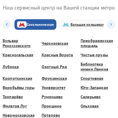
Наш сервисный центр на Вашей станции метро
Сокольническая
Большая кольцевая
Бульвар
Преображенская
Черкизовская
Рокоссовского
площадь
Красносельская
Красные Ворота
Чистые пруды
Библиотека
Лубянка
Охотный Ряд
имени Ленина
Кропоткинская
Фрунзенская
Спортивная
Воробьёвы горы
Университет
Юго-Западная
Тропарёво
Румянцево
Саларьево
Филатов Луг
Прокшино
Ольховая
Новомосковская
Потапово