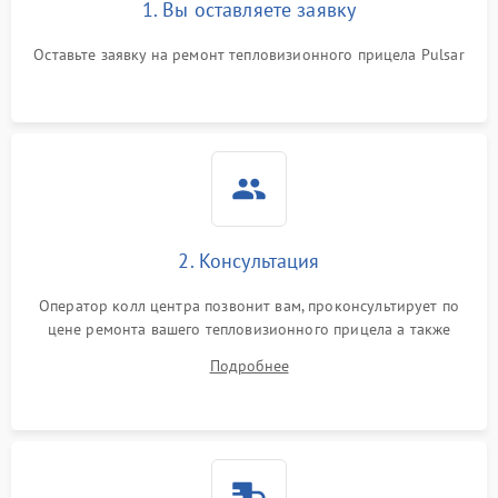
1. Вы оставляете заявку
Неисправность системы
автоматического
1500 ₽
Подробнее →
отключения
Оставьте заявку на ремонт тепловизионного прицела Pulsar
Поломка системы защиты
1500 ₽
Подробнее →
от короткого замыкания
Повреждение системы
1500 ₽
Подробнее →
защиты от перегрева
Неисправность системы
2. Консультация
защиты от
1500 ₽
Подробнее →
перенапряжения
Оператор колл центра позвонит вам, проконсультирует по
цене ремонта вашего тепловизионного прицела а также
Неисправность системы
1500 ₽
Подробнее →
ответит на все ваши вопросы.
защиты от замыкания
Подробнее
Неисправность системы
1500 ₽
Подробнее →
защиты от перегрева
Поломка системы защиты
1500 ₽
Подробнее →