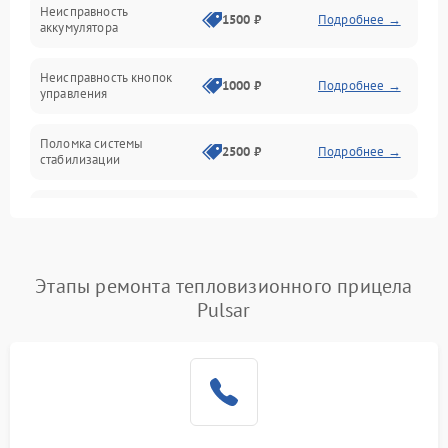
Механические повреждения
Неисправность
1500 ₽
Подробнее →
аккумулятора
Оптика
Неисправность кнопок
1000 ₽
Подробнее →
управления
Поломка системы
2500 ₽
Подробнее →
стабилизации
Повреждение системы
2500 ₽
Подробнее →
записи
Неисправность системы
Этапы ремонта тепловизионного прицела
1500 ₽
Подробнее →
Wi-Fi
Pulsar
Поломка системы GPS
2000 ₽
Подробнее →
Повреждение системы
1500 ₽
Подробнее →
защиты от перегрузок