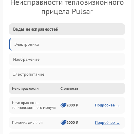
Неисправности тепловизионного
прицела Pulsar
Виды неисправностей
Электроника
Изображение
Электропитание
Неисправности
Стоимость
Измерения
Неисправность
Матрица
2000 ₽
Подробнее →
тепловизионного модуля
Юстировка
Поломка дисплея
2000 ₽
Подробнее →