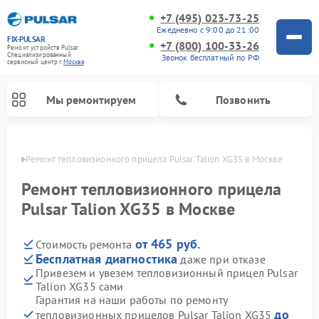
+7 (495) 023-73-25
Ежедневно с 9:00 до 21:00
FIX-PULSAR
+7 (800) 100-33-26
Ремонт устройств Pulsar
Специализированный
Звонок бесплатный по РФ
cервисный центр г.
Москва
Мы ремонтируем
Позвонить
оскве
Ремонт тепловизионного прицела Pulsar Talion XG35 в Москве
Ремонт тепловизионного прицела
Pulsar Talion XG35 в Москве
Ремонт прицелов ночного видения Pulsar
Ремонт оптических прицелов Pulsar
Ремонт цифровых монокуляров Pulsar
от 465 руб.
Стоимость ремонта
Бесплатная диагностика
даже при отказе
Привезем и увезем тепловизионный прицел Pulsar
Talion XG35 сами
Гарантия на наши работы по ремонту
до
тепловизионных прицелов Pulsar Talion XG35