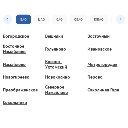
ВАО
ЦАО
САО
СВАО
ЮВАО
ЮАО
Богородское
Вешняки
Восточный
Восточное
Гольяново
Ивановское
Измайлово
Косино-
Измайлово
Метрогородок
Ухтомский
Новогиреево
Новокосино
Перово
Северное
Преображенское
Соколиная Гора
Измайлово
Сокольники