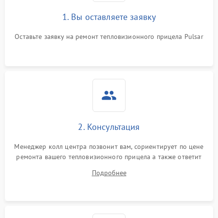
1. Вы оставляете заявку
Неисправность системы
автоматического
1500 ₽
Подробнее →
отключения
Оставьте заявку на ремонт тепловизионного прицела Pulsar
Поломка системы защиты
1500 ₽
Подробнее →
от короткого замыкания
Повреждение системы
1500 ₽
Подробнее →
защиты от перегрева
Неисправность системы
2. Консультация
защиты от
1500 ₽
Подробнее →
перенапряжения
Менеджер колл центра позвонит вам, сориентирует по цене
ремонта вашего тепловизионного прицела а также ответит
Неисправность системы
1500 ₽
Подробнее →
на все ваши вопросы.
защиты от замыкания
Подробнее
Неисправность системы
1500 ₽
Подробнее →
защиты от перегрева