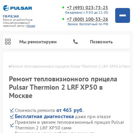
+7 (495) 023-73-25
Ежедневно с 9:00 до 21:00
FIX-PULSAR
+7 (800) 100-33-26
Ремонт устройств Pulsar
Специализированный
Звонок бесплатный по РФ
cервисный центр г.
Москва
Мы ремонтируем
Позвонить
оскве
Ремонт тепловизионного прицела Pulsar Thermion 2 LRF XP50 в Москв
Ремонт тепловизионного прицела
Pulsar Thermion 2 LRF XP50 в
Ремонт прицелов ночного видения Pulsar
Ремонт оптических прицелов Pulsar
Ремонт цифровых монокуляров Pulsar
Москве
от 465 руб.
Стоимость ремонта
Бесплатная диагностика
даже при отказе
Привезем и увезем тепловизионный прицел Pulsar
Thermion 2 LRF XP50 сами