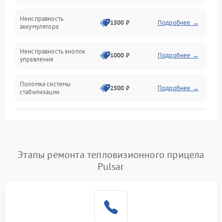
Механические повреждения
Неисправность
1500 ₽
Подробнее →
аккумулятора
Оптика
Неисправность кнопок
1000 ₽
Подробнее →
управления
Поломка системы
2500 ₽
Подробнее →
стабилизации
Повреждение системы
2500 ₽
Подробнее →
записи
Неисправность системы
Этапы ремонта тепловизионного прицела
1500 ₽
Подробнее →
Wi-Fi
Pulsar
Поломка системы GPS
2000 ₽
Подробнее →
Повреждение системы
1500 ₽
Подробнее →
защиты от перегрузок