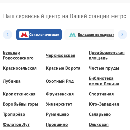
Наш сервисный центр на Вашей станции метро
Сокольническая
Большая кольцевая
Бульвар
Преображенская
Черкизовская
Рокоссовского
площадь
Красносельская
Красные Ворота
Чистые пруды
Библиотека
Лубянка
Охотный Ряд
имени Ленина
Кропоткинская
Фрунзенская
Спортивная
Воробьёвы горы
Университет
Юго-Западная
Тропарёво
Румянцево
Саларьево
Филатов Луг
Прокшино
Ольховая