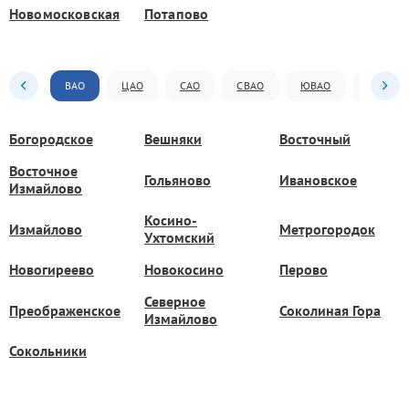
Новомосковская
Потапово
ВАО
ЦАО
САО
СВАО
ЮВАО
ЮАО
Богородское
Вешняки
Восточный
Восточное
Гольяново
Ивановское
Измайлово
Косино-
Измайлово
Метрогородок
Ухтомский
Новогиреево
Новокосино
Перово
Северное
Преображенское
Соколиная Гора
Измайлово
Сокольники