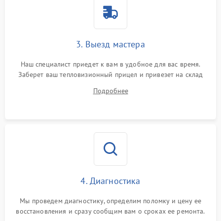
Поломка системы защиты
1500 ₽
Подробнее →
от перенапряжения
Поломка системы защиты
3. Выезд мастера
1500 ₽
Подробнее →
от замыкания
Наш специалист приедет к вам в удобное для вас время.
Заберет ваш тепловизионный прицел и привезет на склад
для диагностики.
Подробнее
4. Диагностика
Мы проведем диагностику, определим поломку и цену ее
восстановления и сразу сообщим вам о сроках ее ремонта.