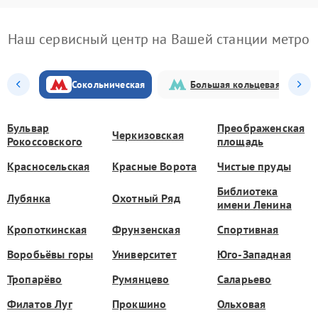
Наш сервисный центр на Вашей станции метро
Сокольническая
Большая кольцевая
Бульвар
Преображенская
Черкизовская
Рокоссовского
площадь
Красносельская
Красные Ворота
Чистые пруды
Библиотека
Лубянка
Охотный Ряд
имени Ленина
Кропоткинская
Фрунзенская
Спортивная
Воробьёвы горы
Университет
Юго-Западная
Тропарёво
Румянцево
Саларьево
Филатов Луг
Прокшино
Ольховая