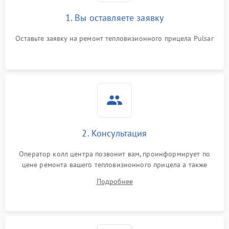
1. Вы оставляете заявку
Неисправность системы
автоматического
1500 ₽
Подробнее →
отключения
Оставьте заявку на ремонт тепловизионного прицела Pulsar
Поломка системы защиты
1500 ₽
Подробнее →
от короткого замыкания
Повреждение системы
1500 ₽
Подробнее →
защиты от перегрева
Неисправность системы
2. Консультация
защиты от
1500 ₽
Подробнее →
перенапряжения
Оператор колл центра позвонит вам, проинформирует по
цене ремонта вашего тепловизионного прицела а также
Неисправность системы
1500 ₽
Подробнее →
ответит на все ваши вопросы.
защиты от замыкания
Подробнее
Неисправность системы
1500 ₽
Подробнее →
защиты от перегрева