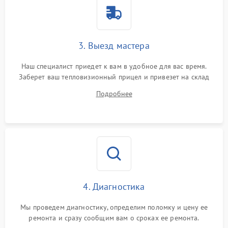
Поломка системы защиты
1500 ₽
Подробнее →
от перенапряжения
Поломка системы защиты
3. Выезд мастера
1500 ₽
Подробнее →
от замыкания
Наш специалист приедет к вам в удобное для вас время.
Заберет ваш тепловизионный прицел и привезет на склад
для диагностики.
Подробнее
4. Диагностика
Мы проведем диагностику, определим поломку и цену ее
ремонта и сразу сообщим вам о сроках ее ремонта.