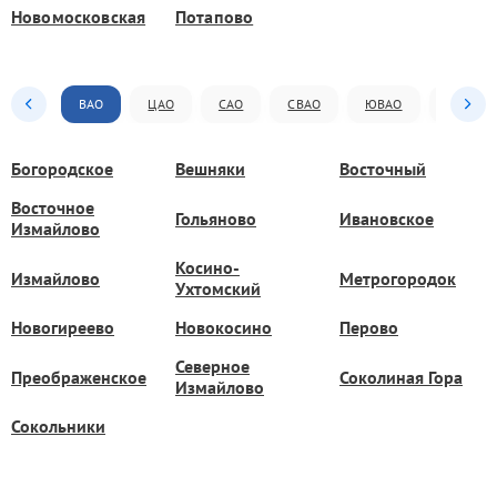
Новомосковская
Потапово
ВАО
ЦАО
САО
СВАО
ЮВАО
ЮАО
Богородское
Вешняки
Восточный
Восточное
Гольяново
Ивановское
Измайлово
Косино-
Измайлово
Метрогородок
Ухтомский
Новогиреево
Новокосино
Перово
Северное
Преображенское
Соколиная Гора
Измайлово
Сокольники