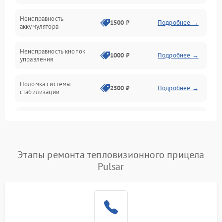
Механические повреждения
Неисправность
1500 ₽
Подробнее →
аккумулятора
Оптика
Неисправность кнопок
1000 ₽
Подробнее →
управления
Поломка системы
2500 ₽
Подробнее →
стабилизации
Повреждение системы
2500 ₽
Подробнее →
записи
Неисправность системы
Этапы ремонта тепловизионного прицела
1500 ₽
Подробнее →
Wi-Fi
Pulsar
Поломка системы GPS
2000 ₽
Подробнее →
Повреждение системы
1500 ₽
Подробнее →
защиты от перегрузок