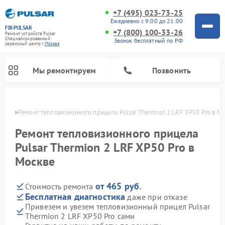
+7 (495) 023-73-25
Ежедневно с 9:00 до 21:00
FIX-PULSAR
+7 (800) 100-33-26
Ремонт устройств Pulsar
Специализированный
Звонок бесплатный по РФ
cервисный центр г.
Москва
Мы ремонтируем
Позвонить
оскве
Ремонт тепловизионного прицела Pulsar Thermion 2 LRF XP50 Pro в М
Ремонт тепловизионного прицела
Pulsar Thermion 2 LRF XP50 Pro в
Ремонт прицелов ночного видения Pulsar
Ремонт оптических прицелов Pulsar
Ремонт цифровых монокуляров Pulsar
Москве
от 465 руб.
Стоимость ремонта
Бесплатная диагностика
даже при отказе
Привезем и увезем тепловизионный прицел Pulsar
Thermion 2 LRF XP50 Pro сами