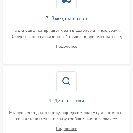
от перенапряжения
Поломка системы защиты
3. Выезд мастера
1500 ₽
Подробнее →
от замыкания
Наш специалист приедет к вам в удобное для вас время.
Заберет ваш тепловизионный прицел и привезет на склад
для диагностики.
Подробнее
4. Диагностика
Мы проведем диагностику, определим поломку и стоимость
ее восстановления и сразу сообщим вам о сроках ее
устранения
Подробнее