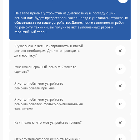
На этапе приема устройства на диагностику и последующий
ремонт вам будет предоставлен заказ-наряд с указанием страховых
обязательств на ваше устройство. Далее, после выполнения работ
по ремонту техники, вы получите акт выполненных работ и
гарантийный талон.
Я уже знаю в чем неисправность и какой
ремонт необходим. Для чего проводить
диагностику?
Мне нужен срочный ремонт. Сможете
сделать?
Я хочу, чтобы мое устройство
ремонтировали при мне.
Я хочу, чтобы мое устройство
ремонтировалось только оригинальными
запчастями.
Как я узнаю, что мое устройство готово?
От чего зависит срок ремонта техники?