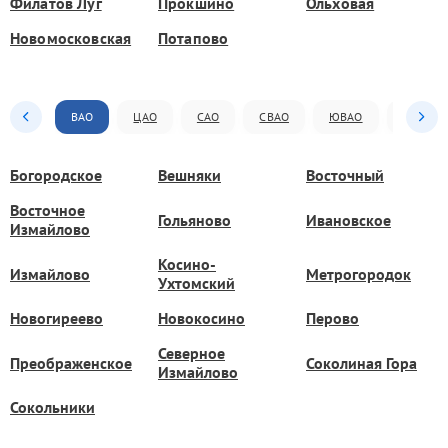
Филатов Луг
Прокшино
Ольховая
Новомосковская
Потапово
ВАО
ЦАО
САО
СВАО
ЮВАО
ЮАО
Богородское
Вешняки
Восточный
Восточное
Гольяново
Ивановское
Измайлово
Косино-
Измайлово
Метрогородок
Ухтомский
Новогиреево
Новокосино
Перово
Северное
Преображенское
Соколиная Гора
Измайлово
Сокольники