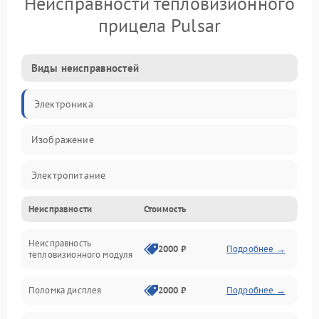
Неисправности тепловизионного
прицела Pulsar
Виды неисправностей
Электроника
Изображение
Электропитание
Неисправности
Стоимость
Измерения
Неисправность
Матрица
2000 ₽
Подробнее →
тепловизионного модуля
Юстировка
Поломка дисплея
2000 ₽
Подробнее →
Механические повреждения