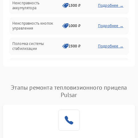
Неисправность
1500 ₽
Подробнее →
аккумулятора
Оптика
Неисправность кнопок
1000 ₽
Подробнее →
управления
Поломка системы
2500 ₽
Подробнее →
стабилизации
Повреждение системы
2500 ₽
Подробнее →
записи
Неисправность системы
Этапы ремонта тепловизионного прицела
1500 ₽
Подробнее →
Wi-Fi
Pulsar
Поломка системы GPS
2000 ₽
Подробнее →
Повреждение системы
1500 ₽
Подробнее →
защиты от перегрузок