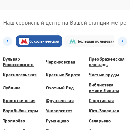
Наш сервисный центр на Вашей станции метро
Сокольническая
Большая кольцевая
Бульвар
Преображенская
Черкизовская
Рокоссовского
площадь
Красносельская
Красные Ворота
Чистые пруды
Библиотека
Лубянка
Охотный Ряд
имени Ленина
Кропоткинская
Фрунзенская
Спортивная
Воробьёвы горы
Университет
Юго-Западная
Тропарёво
Румянцево
Саларьево