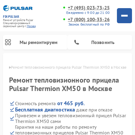
+7 (495) 023-73-25
Ежедневно с 9:00 до 21:00
FIX-PULSAR
+7 (800) 100-33-26
Ремонт устройств Pulsar
Специализированный
Звонок бесплатный по РФ
cервисный центр г.
Москва
Мы ремонтируем
Позвонить
оскве
Ремонт тепловизионного прицела Pulsar Thermion XM50 в Москве
Ремонт тепловизионного прицела
Pulsar Thermion XM50 в Москве
Ремонт прицелов ночного видения Pulsar
Ремонт оптических прицелов Pulsar
Ремонт цифровых монокуляров Pulsar
от 465 руб.
Стоимость ремонта
Бесплатная диагностика
даже при отказе
Привезем и увезем тепловизионный прицел Pulsar
Thermion XM50 сами
Гарантия на наши работы по ремонту
тепловизионных прицелов Pulsar Thermion XM50