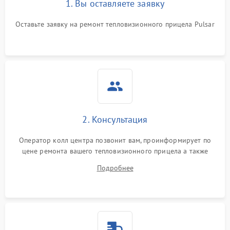
1. Вы оставляете заявку
Неисправность системы
автоматического
1500 ₽
Подробнее →
отключения
Оставьте заявку на ремонт тепловизионного прицела Pulsar
Поломка системы защиты
1500 ₽
Подробнее →
от короткого замыкания
Повреждение системы
1500 ₽
Подробнее →
защиты от перегрева
Неисправность системы
2. Консультация
защиты от
1500 ₽
Подробнее →
перенапряжения
Оператор колл центра позвонит вам, проинформирует по
цене ремонта вашего тепловизионного прицела а также
Неисправность системы
1500 ₽
Подробнее →
ответит на все ваши вопросы.
защиты от замыкания
Подробнее
Неисправность системы
1500 ₽
Подробнее →
защиты от перегрева
Поломка системы защиты
1500 ₽
Подробнее →