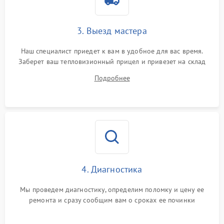
от перенапряжения
Поломка системы защиты
3. Выезд мастера
1500 ₽
Подробнее →
от замыкания
Наш специалист приедет к вам в удобное для вас время.
Заберет ваш тепловизионный прицел и привезет на склад
для диагностики.
Подробнее
4. Диагностика
Мы проведем диагностику, определим поломку и цену ее
ремонта и сразу сообщим вам о сроках ее починки