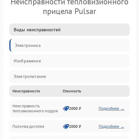
Неисправности тепловизионного
прицела Pulsar
Виды неисправностей
Электроника
Изображение
Электропитание
Неисправности
Стоимость
Измерения
Неисправность
Матрица
2000 ₽
Подробнее →
тепловизионного модуля
Юстировка
Поломка дисплея
2000 ₽
Подробнее →
Механические повреждения