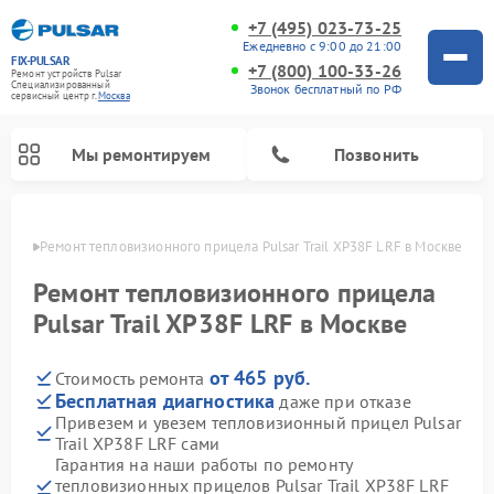
+7 (495) 023-73-25
Ежедневно с 9:00 до 21:00
FIX-PULSAR
+7 (800) 100-33-26
Ремонт устройств Pulsar
Специализированный
Звонок бесплатный по РФ
cервисный центр г.
Москва
Мы ремонтируем
Позвонить
оскве
Ремонт тепловизионного прицела Pulsar Trail XP38F LRF в Москве
Ремонт тепловизионного прицела
Pulsar Trail XP38F LRF в Москве
Ремонт прицелов ночного видения Pulsar
Ремонт оптических прицелов Pulsar
Ремонт цифровых монокуляров Pulsar
от 465 руб.
Стоимость ремонта
Бесплатная диагностика
даже при отказе
Привезем и увезем тепловизионный прицел Pulsar
Trail XP38F LRF сами
Гарантия на наши работы по ремонту
тепловизионных прицелов Pulsar Trail XP38F LRF