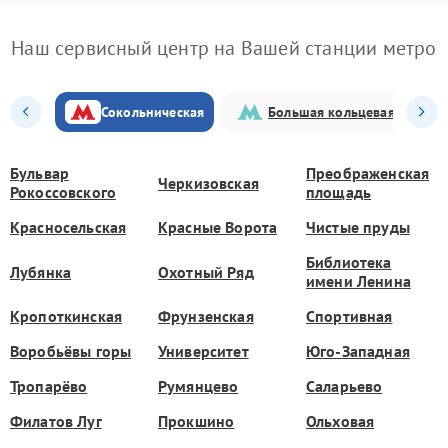
Наш сервисный центр на Вашей станции метро
Сокольническая
Большая кольцевая
Бульвар
Преображенская
Черкизовская
Рокоссовского
площадь
Красносельская
Красные Ворота
Чистые пруды
Библиотека
Лубянка
Охотный Ряд
имени Ленина
Кропоткинская
Фрунзенская
Спортивная
Воробьёвы горы
Университет
Юго-Западная
Тропарёво
Румянцево
Саларьево
Филатов Луг
Прокшино
Ольховая