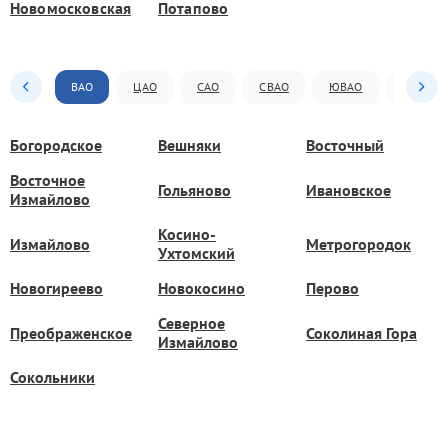
Новомосковская
Потапово
ВАО
ЦАО
САО
СВАО
ЮВАО
ЮАО
Богородское
Вешняки
Восточный
Восточное
Гольяново
Ивановское
Измайлово
Косино-
Измайлово
Метрогородок
Ухтомский
Новогиреево
Новокосино
Перово
Северное
Преображенское
Соколиная Гора
Измайлово
Сокольники