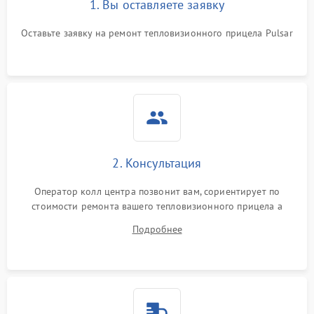
1. Вы оставляете заявку
Неисправность системы
автоматического
1500 ₽
Подробнее →
отключения
Оставьте заявку на ремонт тепловизионного прицела Pulsar
Поломка системы защиты
1500 ₽
Подробнее →
от короткого замыкания
Повреждение системы
1500 ₽
Подробнее →
защиты от перегрева
Неисправность системы
2. Консультация
защиты от
1500 ₽
Подробнее →
перенапряжения
Оператор колл центра позвонит вам, сориентирует по
стоимости ремонта вашего тепловизионного прицела а
Неисправность системы
1500 ₽
Подробнее →
также ответит на все ваши вопросы.
защиты от замыкания
Подробнее
Неисправность системы
1500 ₽
Подробнее →
защиты от перегрева
Поломка системы защиты
1500 ₽
Подробнее →