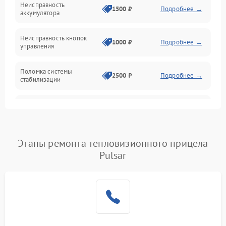
Неисправность
1500 ₽
Подробнее →
аккумулятора
Оптика
Неисправность кнопок
1000 ₽
Подробнее →
управления
Поломка системы
2500 ₽
Подробнее →
стабилизации
Повреждение системы
2500 ₽
Подробнее →
записи
Неисправность системы
Этапы ремонта тепловизионного прицела
1500 ₽
Подробнее →
Wi-Fi
Pulsar
Поломка системы GPS
2000 ₽
Подробнее →
Повреждение системы
1500 ₽
Подробнее →
защиты от перегрузок