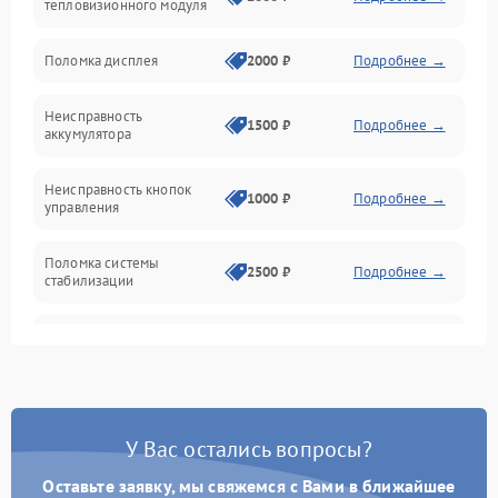
тепловизионного модуля
Юстировка
Поломка дисплея
2000 ₽
Подробнее →
Механические повреждения
Неисправность
1500 ₽
Подробнее →
аккумулятора
Оптика
Неисправность кнопок
1000 ₽
Подробнее →
управления
Поломка системы
2500 ₽
Подробнее →
стабилизации
Повреждение системы
2500 ₽
Подробнее →
записи
Неисправность системы
1500 ₽
Подробнее →
Wi-Fi
У Вас остались вопросы?
Поломка системы GPS
2000 ₽
Подробнее →
Оставьте заявку, мы свяжемся с Вами в ближайшее