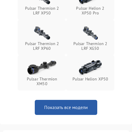
Неисправность системы
1500 ₽
Подробнее →
Pulsar Thermion 2
Pulsar Helion 2
защиты от перегрева
LRF XP50
XP50 Pro
Поломка системы защиты
1500 ₽
Подробнее →
от перенапряжения
Pulsar Thermion 2
Pulsar Thermion 2
Поломка системы защиты
1500 ₽
Подробнее →
LRF XP60
LRF XG50
от замыкания
Pulsar Thermion
Pulsar Helion XP50
XM50
Показать все модели