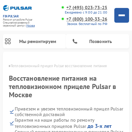
+7 (495) 023-73-25
Ежедневно с 9:00 до 21:00
FIX-PULSAR
+7 (800) 100-33-26
Ремонт устройств Pulsar
Специализированный
Звонок бесплатный по РФ
cервисный центр г.
Москва
Мы ремонтируем
Позвонить
оскве
Тепловизионный прицел Pulsar восстановление питания
Восстановление питания на
тепловизионном прицеле Pulsar в
Ремонт прицелов ночного видения Pulsar
Ремонт оптических прицелов Pulsar
Ремонт цифровых монокуляров Pulsar
Москве
Привезем и увезем тепловизионный прицел Pulsar
собственной доставкой
Гарантия на наши работы по ремонту
до 3-х лет
тепловизионных прицелов Pulsar
Срочный ремонт тепловизионных прицелов Pulsar