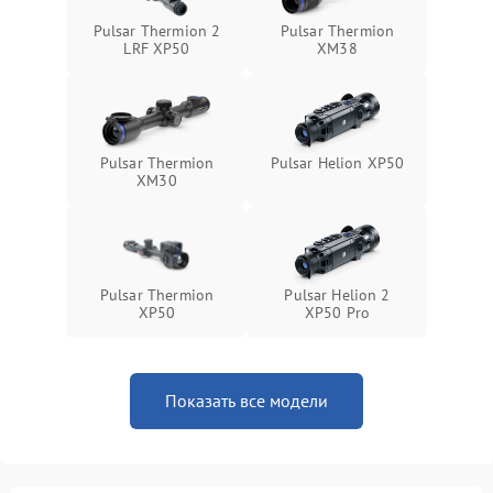
Неисправность системы
1500 ₽
Подробнее →
Pulsar Thermion 2
Pulsar Thermion
защиты от перегрева
LRF XP50
XM38
Поломка системы защиты
1500 ₽
Подробнее →
от перенапряжения
Pulsar Thermion
Pulsar Helion XP50
Поломка системы защиты
1500 ₽
Подробнее →
XM30
от замыкания
Pulsar Thermion
Pulsar Helion 2
XP50
XP50 Pro
Показать все модели