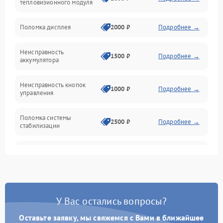
тепловизионного модуля
Юстировка
Поломка дисплея
2000 ₽
Подробнее →
Механические повреждения
Неисправность
1500 ₽
Подробнее →
аккумулятора
Оптика
Неисправность кнопок
1000 ₽
Подробнее →
управления
Поломка системы
2500 ₽
Подробнее →
стабилизации
Повреждение системы
2500 ₽
Подробнее →
записи
Неисправность системы
1500 ₽
Подробнее →
Wi-Fi
У Вас остались вопросы?
Поломка системы GPS
2000 ₽
Подробнее →
Оставьте заявку, мы свяжемся с Вами в ближайшее