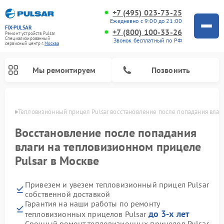
+7 (495) 023-73-25
Ежедневно с 9:00 до 21:00
FIX-PULSAR
+7 (800) 100-33-26
Ремонт устройств Pulsar
Специализированный
Звонок бесплатный по РФ
cервисный центр г.
Москва
Мы ремонтируем
Позвонить
оскве
Тепловизионный прицел Pulsar восстановление после попадания влаг
Восстановление после попадания
влаги на тепловизионном прицеле
Ремонт прицелов ночного видения Pulsar
Ремонт оптических прицелов Pulsar
Ремонт цифровых монокуляров Pulsar
Pulsar в Москве
Привезем и увезем тепловизионный прицел Pulsar
собственной доставкой
Гарантия на наши работы по ремонту
до 3-х лет
тепловизионных прицелов Pulsar
Срочный ремонт тепловизионных прицелов Pulsar