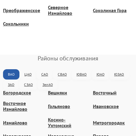
Северное
Преображенское
Соколиная Гора
Измайлово
Сокольники
Районы обслуживания
ВАО
ЦАО
САО
СВАО
ЮВАО
ЮАО
ЮЗАО
ЗАО
СЗАО
ЗелАО
Богородское
Вешняки
Восточный
Восточное
Гольяново
Ивановское
Измайлово
Косино-
Измайлово
Метрогородок
Ухтомский