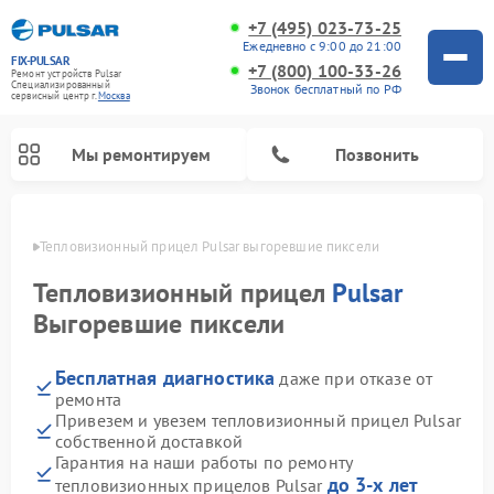
+7 (495) 023-73-25
Ежедневно с 9:00 до 21:00
FIX-PULSAR
+7 (800) 100-33-26
Ремонт устройств Pulsar
Специализированный
Звонок бесплатный по РФ
cервисный центр г.
Москва
Мы ремонтируем
Позвонить
оскве
Тепловизионный прицел Pulsar выгоревшие пиксели
Тепловизионный прицел
Pulsar
Выгоревшие пиксели
Ремонт прицелов ночного видения Pulsar
Ремонт оптических прицелов Pulsar
Ремонт цифровых монокуляров Pulsar
Бесплатная диагностика
даже при отказе от
ремонта
Привезем и увезем тепловизионный прицел Pulsar
собственной доставкой
Гарантия на наши работы по ремонту
до 3-х лет
тепловизионных прицелов Pulsar