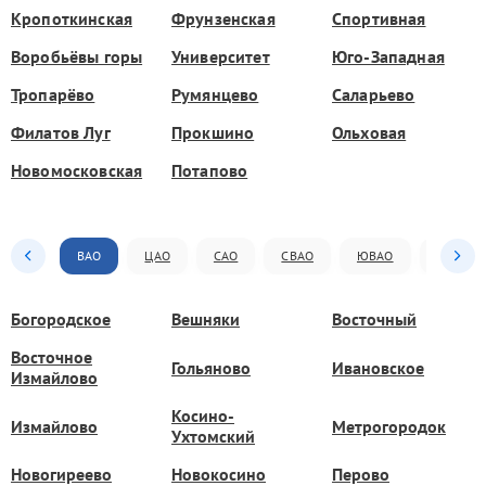
Кропоткинская
Фрунзенская
Спортивная
Воробьёвы горы
Университет
Юго-Западная
Тропарёво
Румянцево
Саларьево
Филатов Луг
Прокшино
Ольховая
Новомосковская
Потапово
ВАО
ЦАО
САО
СВАО
ЮВАО
ЮАО
Богородское
Вешняки
Восточный
Восточное
Гольяново
Ивановское
Измайлово
Косино-
Измайлово
Метрогородок
Ухтомский
Новогиреево
Новокосино
Перово