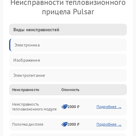
Неисправности тепловизионного
прицела Pulsar
Виды неисправностей
Электроника
Изображение
Электропитание
Неисправности
Стоимость
Измерения
Неисправность
Матрица
2000 ₽
Подробнее →
тепловизионного модуля
Юстировка
Поломка дисплея
2000 ₽
Подробнее →