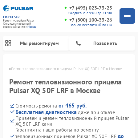
+7 (495) 023-73-25
Ежедневно с 9:00 до 21:00
FIX-PULSAR
+7 (800) 100-33-26
Ремонт устройств Pulsar
Специализированный
Звонок бесплатный по РФ
cервисный центр г.
Москва
Мы ремонтируем
Позвонить
оскве
Ремонт тепловизионного прицела Pulsar XQ 50F LRF в Москве
Ремонт тепловизионного прицела
Pulsar XQ 50F LRF в Москве
Ремонт прицелов ночного видения Pulsar
Ремонт оптических прицелов Pulsar
Ремонт цифровых монокуляров Pulsar
от 465 руб.
Стоимость ремонта
Бесплатная диагностика
даже при отказе
Привезем и увезем тепловизионный прицел Pulsar
XQ 50F LRF сами
Гарантия на наши работы по ремонту
до
тепловизионных прицелов Pulsar XQ 50F LRF