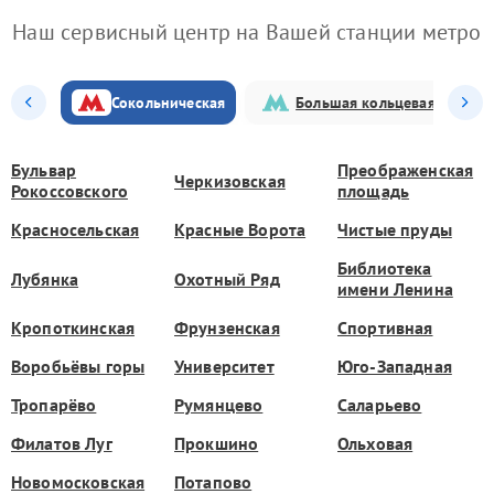
Наш сервисный центр на Вашей станции метро
Сокольническая
Большая кольцевая
Бульвар
Преображенская
Черкизовская
Рокоссовского
площадь
Красносельская
Красные Ворота
Чистые пруды
Библиотека
Лубянка
Охотный Ряд
имени Ленина
Кропоткинская
Фрунзенская
Спортивная
Воробьёвы горы
Университет
Юго-Западная
Тропарёво
Румянцево
Саларьево
Филатов Луг
Прокшино
Ольховая
Новомосковская
Потапово