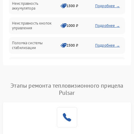
Механические повреждения
Неисправность
1500 ₽
Подробнее →
аккумулятора
Оптика
Неисправность кнопок
1000 ₽
Подробнее →
управления
Поломка системы
2500 ₽
Подробнее →
стабилизации
Повреждение системы
2500 ₽
Подробнее →
записи
Неисправность системы
Этапы ремонта тепловизионного прицела
1500 ₽
Подробнее →
Wi-Fi
Pulsar
Поломка системы GPS
2000 ₽
Подробнее →
Повреждение системы
1500 ₽
Подробнее →
защиты от перегрузок