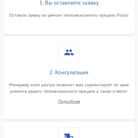
1. Вы оставляете заявку
Неисправность системы
автоматического
1500 ₽
Подробнее →
отключения
Оставьте заявку на ремонт тепловизионного прицела Pulsar
Поломка системы защиты
1500 ₽
Подробнее →
от короткого замыкания
Повреждение системы
1500 ₽
Подробнее →
защиты от перегрева
Неисправность системы
2. Консультация
защиты от
1500 ₽
Подробнее →
перенапряжения
Менеджер колл центра позвонит вам, сориентирует по цене
ремонта вашего тепловизионного прицела а также ответит
Неисправность системы
1500 ₽
Подробнее →
на все ваши вопросы.
защиты от замыкания
Подробнее
Неисправность системы
1500 ₽
Подробнее →
защиты от перегрева
Поломка системы защиты
1500 ₽
Подробнее →