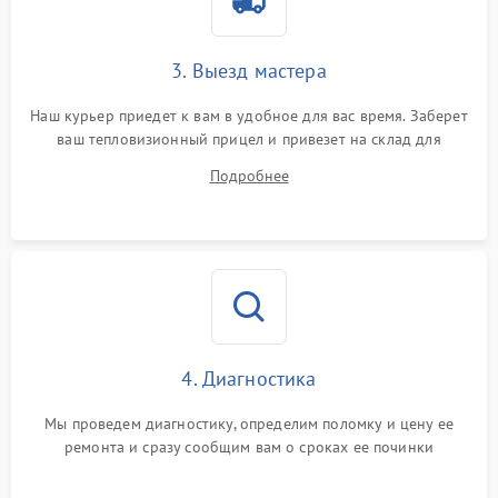
от перенапряжения
Поломка системы защиты
3. Выезд мастера
1500 ₽
Подробнее →
от замыкания
Наш курьер приедет к вам в удобное для вас время. Заберет
ваш тепловизионный прицел и привезет на склад для
диагностики.
Подробнее
4. Диагностика
Мы проведем диагностику, определим поломку и цену ее
ремонта и сразу сообщим вам о сроках ее починки