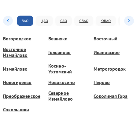
ВАО
ЦАО
САО
СВАО
ЮВАО
ЮАО
Богородское
Вешняки
Восточный
Восточное
Гольяново
Ивановское
Измайлово
Косино-
Измайлово
Метрогородок
Ухтомский
Новогиреево
Новокосино
Перово
Северное
Преображенское
Соколиная Гора
Измайлово
Сокольники