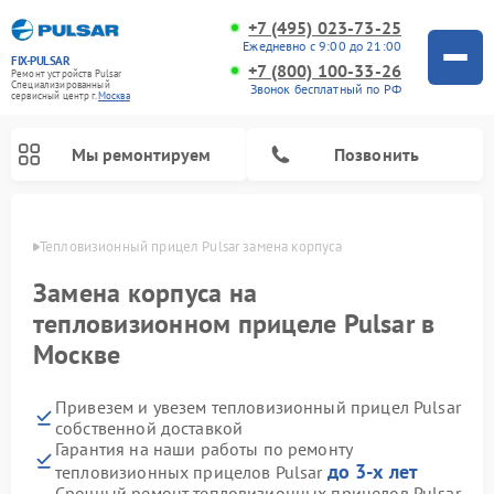
+7 (495) 023-73-25
Ежедневно с 9:00 до 21:00
FIX-PULSAR
+7 (800) 100-33-26
Ремонт устройств Pulsar
Специализированный
Звонок бесплатный по РФ
cервисный центр г.
Москва
Мы ремонтируем
Позвонить
оскве
Тепловизионный прицел Pulsar замена корпуса
Замена корпуса на
тепловизионном прицеле Pulsar в
Ремонт прицелов ночного видения Pulsar
Ремонт оптических прицелов Pulsar
Ремонт цифровых монокуляров Pulsar
Москве
Привезем и увезем тепловизионный прицел Pulsar
собственной доставкой
Гарантия на наши работы по ремонту
до 3-х лет
тепловизионных прицелов Pulsar
Срочный ремонт тепловизионных прицелов Pulsar