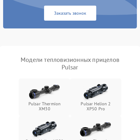
Повреждение системы
1500 ₽
Подробнее →
защиты от перегрузок
Заказать звонок
Неисправность системы
автоматического
1500 ₽
Подробнее →
отключения
Поломка системы защиты
1500 ₽
Подробнее →
от короткого замыкания
Модели тепловизионных прицелов
Pulsar
Повреждение системы
1500 ₽
Подробнее →
защиты от перегрева
Неисправность системы
защиты от
1500 ₽
Подробнее →
перенапряжения
Pulsar Thermion
Pulsar Helion 2
XM30
XP50 Pro
Неисправность системы
1500 ₽
Подробнее →
защиты от замыкания
Неисправность системы