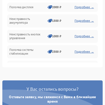
Юстировка
Поломка дисплея
2000 ₽
Подробнее →
Механические повреждения
Неисправность
1500 ₽
Подробнее →
аккумулятора
Оптика
Неисправность кнопок
1000 ₽
Подробнее →
управления
Поломка системы
2500 ₽
Подробнее →
стабилизации
Повреждение системы
2500 ₽
Подробнее →
записи
Неисправность системы
1500 ₽
Подробнее →
Wi-Fi
У Вас остались вопросы?
Поломка системы GPS
2000 ₽
Подробнее →
Оставьте заявку, мы свяжемся с Вами в ближайшее
время