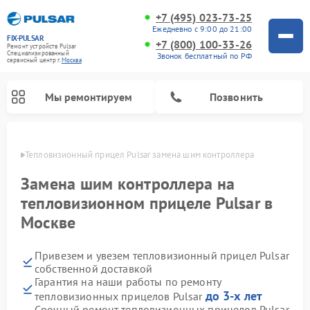
+7 (495) 023-73-25
Ежедневно с 9:00 до 21:00
FIX-PULSAR
+7 (800) 100-33-26
Ремонт устройств Pulsar
Специализированный
Звонок бесплатный по РФ
cервисный центр г.
Москва
Мы ремонтируем
Позвонить
оскве
Тепловизионный прицел Pulsar замена шим контроллера
Замена шим контроллера на
тепловизионном прицеле Pulsar в
Ремонт прицелов ночного видения Pulsar
Ремонт оптических прицелов Pulsar
Ремонт цифровых монокуляров Pulsar
Москве
Привезем и увезем тепловизионный прицел Pulsar
собственной доставкой
Гарантия на наши работы по ремонту
до 3-х лет
тепловизионных прицелов Pulsar
Срочный ремонт тепловизионных прицелов Pulsar