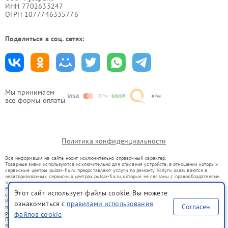
ИНН 7702633247
ОГРН 1077746335776
Поделиться в соц. сетях:
Мы принимаем
все формы оплаты
Политика конфиденциальности
Вся информация на сайте носит исключительно справочный характер.
Товарные знаки используются исключительно для описания устройств, в отношении которых
сервисные центры pulsar-fix.ru предоставляют услуги по ремонту. Услуги оказываются в
неавторизованных сервисных центрах pulsar-fix.ru, которые не связаны с правообладателями
товарных знаков или их официальными представителями.
Ремонт осуществляется для устройств, уже введенных в гражданский оборот в соответствии
Этот сайт использует файлы cookie. Вы можете
со статьей 1487 ГК РФ.
Использование товарных знаков не преследует цели индивидуализации услуг или введения
ознакомиться с
правилами использования
Согласен
потребителей в заблуждение, а служит для информирования о предоставляемых услугах по
ремонту техники указанных брендов.
файлов cookie
Представленная на сайте информация не является публичной офертой, определяемой
положениями Статьи 437(2) Гражданского кодекса РФ