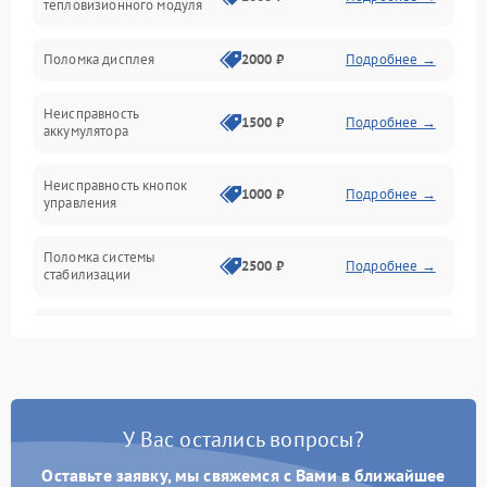
тепловизионного модуля
Юстировка
Поломка дисплея
2000 ₽
Подробнее →
Механические повреждения
Неисправность
1500 ₽
Подробнее →
аккумулятора
Оптика
Неисправность кнопок
1000 ₽
Подробнее →
управления
Поломка системы
2500 ₽
Подробнее →
стабилизации
Повреждение системы
2500 ₽
Подробнее →
записи
Неисправность системы
1500 ₽
Подробнее →
Wi-Fi
У Вас остались вопросы?
Поломка системы GPS
2000 ₽
Подробнее →
Оставьте заявку, мы свяжемся с Вами в ближайшее