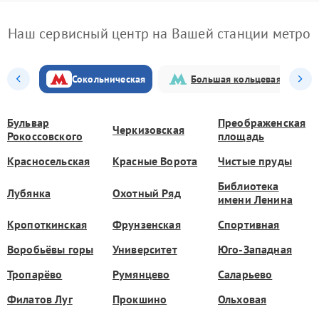
Наш сервисный центр на Вашей станции метро
Сокольническая
Большая кольцевая
Бульвар
Преображенская
Черкизовская
Рокоссовского
площадь
Красносельская
Красные Ворота
Чистые пруды
Библиотека
Лубянка
Охотный Ряд
имени Ленина
Кропоткинская
Фрунзенская
Спортивная
Воробьёвы горы
Университет
Юго-Западная
Тропарёво
Румянцево
Саларьево
Филатов Луг
Прокшино
Ольховая