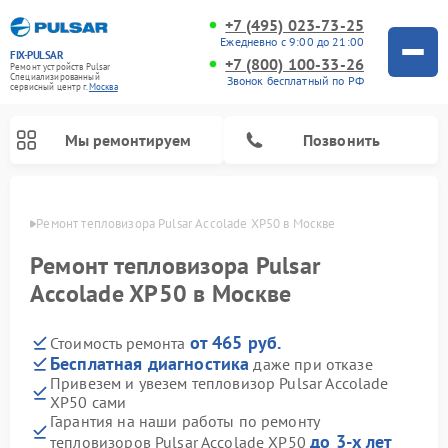
+7 (495) 023-73-25
Ежедневно с 9:00 до 21:00
FIX-PULSAR
+7 (800) 100-33-26
Ремонт устройств Pulsar
Специализированный
Звонок бесплатный по РФ
cервисный центр г.
Москва
Мы ремонтируем
Позвонить
оскве
Ремонт тепловизора Pulsar Accolade XP50 в Москве
Ремонт тепловизора Pulsar
Accolade XP50 в Москве
Ремонт прицелов ночного видения Pulsar
Ремонт оптических прицелов Pulsar
Ремонт тепловизионных прицелов Pulsar
Ремонт цифровых монокуляров Pulsar
от 465 руб.
Стоимость ремонта
Бесплатная диагностика
даже при отказе
Привезем и увезем тепловизор Pulsar Accolade
XP50 сами
Гарантия на наши работы по ремонту
до 3-х лет
тепловизоров Pulsar Accolade XP50