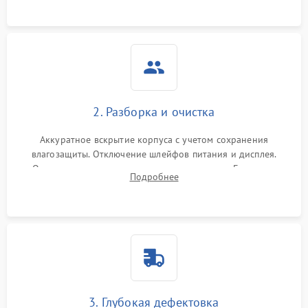
ошибок.
2. Разборка и очистка
Аккуратное вскрытие корпуса с учетом сохранения
влагозащиты. Отключение шлейфов питания и дисплея.
Очистка внутренних плат от окислов и пыли. Бережная
Подробнее
обработка германиевого объектива специализированными
растворами.
3. Глубокая дефектовка