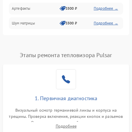
Артефакты
3500 ₽
Подробнее →
Матрица
Шум матрицы
3500 ₽
Подробнее →
Проблемы питания
Температурные проблемы
Сбои коммуникаций и интерфейсов
Этапы ремонта тепловизора Pulsar
Программные сбои
Проблемы с объективом
1. Первичная диагностика
Экран (дисплей)
Визуальный осмотр германиевой линзы и корпуса на
трещины. Проверка включения, реакции кнопок и разъемов
зарядки. Оценка вывода тепловой сигнатуры на экран,
Подробнее
проверка базовых функций и считывание системных