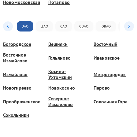
Новомосковская
Потапово
ВАО
ЦАО
САО
СВАО
ЮВАО
ЮАО
Богородское
Вешняки
Восточный
Восточное
Гольяново
Ивановское
Измайлово
Косино-
Измайлово
Метрогородок
Ухтомский
Новогиреево
Новокосино
Перово
Северное
Преображенское
Соколиная Гора
Измайлово
Сокольники