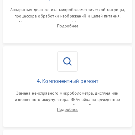
Аппаратная диагностика микроболометрической матрицы,
процессора обработки изображений и цепей питания.
Проверка целостности шлейфов, модуля памяти и
Подробнее
интерфейсов связи. Выявление сгоревших SMD-компонентов
на плате.
4. Компонентный ремонт
Замена неисправного микроболометра, дисплея или
изношенного аккумулятора. BGA-пайка поврежденных
контроллеров на материнской плате. Восстановление
Подробнее
разъемов и кнопок, замена поврежденных элементов
корпуса.