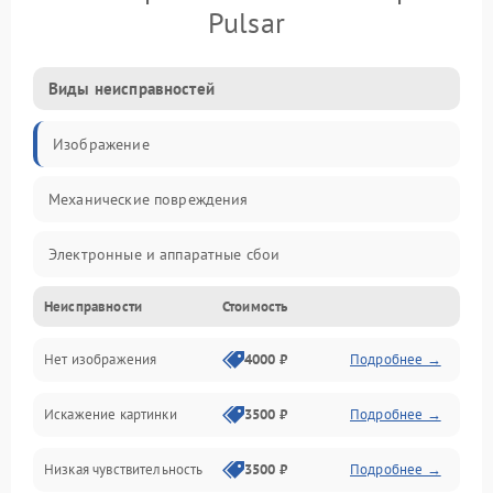
Pulsar
Виды неисправностей
Изображение
Механические повреждения
Электронные и аппаратные сбои
Неисправности
Стоимость
Неисправности сенсора и оптики
Нет изображения
4000 ₽
Подробнее →
Программные ошибки
Искажение картинки
3500 ₽
Подробнее →
Электропитание
Низкая чувствительность
3500 ₽
Подробнее →
Измерения