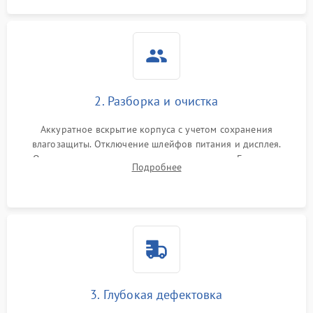
2. Разборка и очистка
Аккуратное вскрытие корпуса с учетом сохранения
влагозащиты. Отключение шлейфов питания и дисплея.
Очистка внутренних плат от окислов и пыли. Бережная
Подробнее
обработка германиевого объектива специализированными
растворами.
3. Глубокая дефектовка