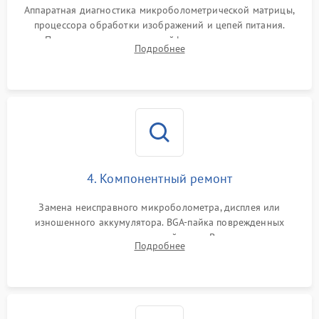
Аппаратная диагностика микроболометрической матрицы,
процессора обработки изображений и цепей питания.
Проверка целостности шлейфов, модуля памяти и
Подробнее
интерфейсов связи. Выявление сгоревших SMD-компонентов
на плате.
4. Компонентный ремонт
Замена неисправного микроболометра, дисплея или
изношенного аккумулятора. BGA-пайка поврежденных
контроллеров на материнской плате. Восстановление
Подробнее
разъемов и кнопок, замена поврежденных элементов
корпуса.