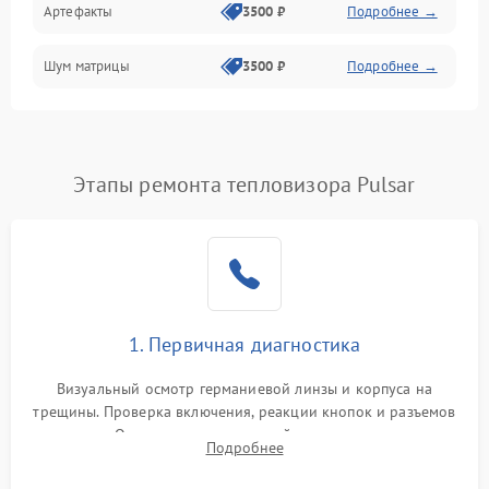
Артефакты
3500 ₽
Подробнее →
Матрица
Шум матрицы
3500 ₽
Подробнее →
Проблемы питания
Температурные проблемы
Сбои коммуникаций и интерфейсов
Этапы ремонта тепловизора Pulsar
Программные сбои
Проблемы с объективом
1. Первичная диагностика
Экран (дисплей)
Визуальный осмотр германиевой линзы и корпуса на
трещины. Проверка включения, реакции кнопок и разъемов
зарядки. Оценка вывода тепловой сигнатуры на экран,
Подробнее
проверка базовых функций и считывание системных
ошибок.