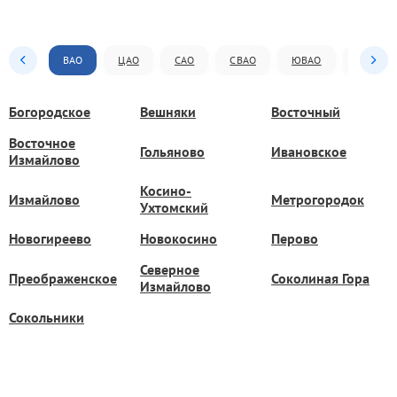
ВАО
ЦАО
САО
СВАО
ЮВАО
ЮАО
Богородское
Вешняки
Восточный
Восточное
Гольяново
Ивановское
Измайлово
Косино-
Измайлово
Метрогородок
Ухтомский
Новогиреево
Новокосино
Перово
Северное
Преображенское
Соколиная Гора
Измайлово
Сокольники