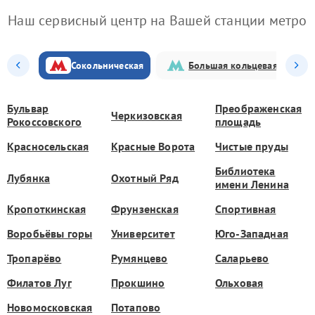
Наш сервисный центр на Вашей станции метро
Сокольническая
Большая кольцевая
Бульвар
Преображенская
Черкизовская
Рокоссовского
площадь
Красносельская
Красные Ворота
Чистые пруды
Библиотека
Лубянка
Охотный Ряд
имени Ленина
Кропоткинская
Фрунзенская
Спортивная
Воробьёвы горы
Университет
Юго-Западная
Тропарёво
Румянцево
Саларьево
Филатов Луг
Прокшино
Ольховая
Новомосковская
Потапово