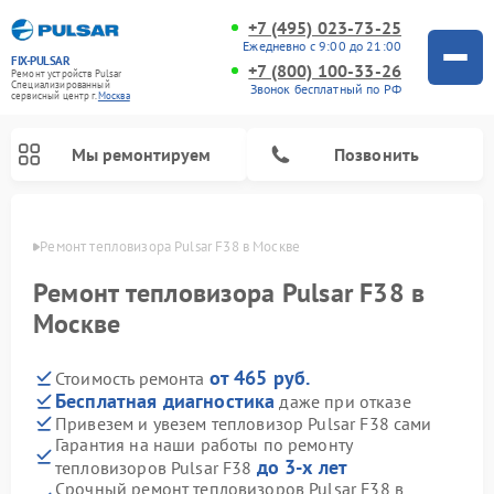
+7 (495) 023-73-25
Ежедневно с 9:00 до 21:00
FIX-PULSAR
+7 (800) 100-33-26
Ремонт устройств Pulsar
Специализированный
Звонок бесплатный по РФ
cервисный центр г.
Москва
Мы ремонтируем
Позвонить
оскве
Ремонт тепловизора Pulsar F38 в Москве
Ремонт тепловизора Pulsar F38 в
Москве
Ремонт прицелов ночного видения Pulsar
Ремонт оптических прицелов Pulsar
Ремонт тепловизионных прицелов Pulsar
Ремонт цифровых монокуляров Pulsar
от 465 руб.
Стоимость ремонта
Бесплатная диагностика
даже при отказе
Привезем и увезем тепловизор Pulsar F38 сами
Гарантия на наши работы по ремонту
до 3-х лет
тепловизоров Pulsar F38
Срочный ремонт тепловизоров Pulsar F38 в