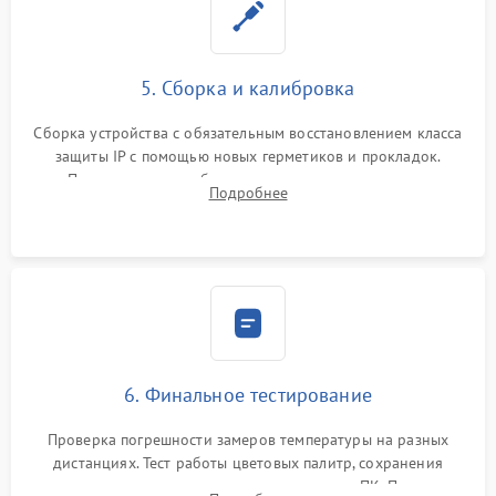
5. Сборка и калибровка
Сборка устройства с обязательным восстановлением класса
защиты IP с помощью новых герметиков и прокладок.
Программная калибровка матрицы по эталонному
Подробнее
абсолютно черному телу для точного измерения температур.
6. Финальное тестирование
Проверка погрешности замеров температуры на разных
дистанциях. Тест работы цветовых палитр, сохранения
термограмм в память и передачи данных на ПК. Проверка