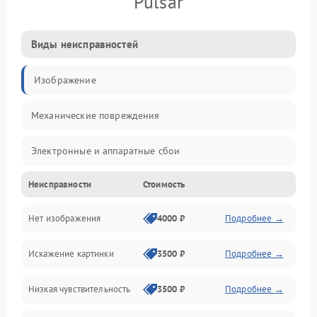
Pulsar
Виды неисправностей
Изображение
Механические повреждения
Электронные и аппаратные сбои
Неисправности
Стоимость
Неисправности сенсора и оптики
Нет изображения
4000 ₽
Подробнее →
Программные ошибки
Искажение картинки
3500 ₽
Подробнее →
Электропитание
Низкая чувствительность
3500 ₽
Подробнее →
Измерения