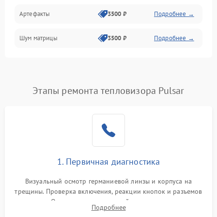
Артефакты
3500 ₽
Подробнее →
Матрица
Шум матрицы
3500 ₽
Подробнее →
Проблемы питания
Температурные проблемы
Сбои коммуникаций и интерфейсов
Этапы ремонта тепловизора Pulsar
Программные сбои
Проблемы с объективом
1. Первичная диагностика
Экран (дисплей)
Визуальный осмотр германиевой линзы и корпуса на
трещины. Проверка включения, реакции кнопок и разъемов
зарядки. Оценка вывода тепловой сигнатуры на экран,
Подробнее
проверка базовых функций и считывание системных