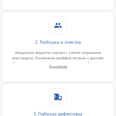
ошибок.
2. Разборка и очистка
Аккуратное вскрытие корпуса с учетом сохранения
влагозащиты. Отключение шлейфов питания и дисплея.
Очистка внутренних плат от окислов и пыли. Бережная
Подробнее
обработка германиевого объектива специализированными
растворами.
3. Глубокая дефектовка