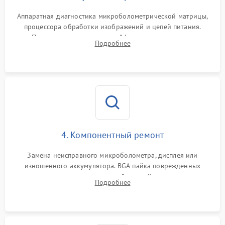
Аппаратная диагностика микроболометрической матрицы,
процессора обработки изображений и цепей питания.
Проверка целостности шлейфов, модуля памяти и
Подробнее
интерфейсов связи. Выявление сгоревших SMD-компонентов
на плате.
4. Компонентный ремонт
Замена неисправного микроболометра, дисплея или
изношенного аккумулятора. BGA-пайка поврежденных
контроллеров на материнской плате. Восстановление
Подробнее
разъемов и кнопок, замена поврежденных элементов
корпуса.