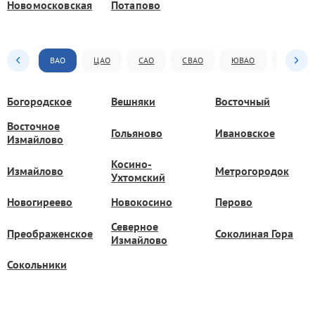
Новомосковская
Потапово
ВАО
ЦАО
САО
СВАО
ЮВАО
ЮАО
Богородское
Вешняки
Восточный
Восточное
Гольяново
Ивановское
Измайлово
Косино-
Измайлово
Метрогородок
Ухтомский
Новогиреево
Новокосино
Перово
Северное
Преображенское
Соколиная Гора
Измайлово
Сокольники