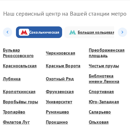
Наш сервисный центр на Вашей станции метро
Сокольническая
Большая кольцевая
Бульвар
Преображенская
Черкизовская
Рокоссовского
площадь
Красносельская
Красные Ворота
Чистые пруды
Библиотека
Лубянка
Охотный Ряд
имени Ленина
Кропоткинская
Фрунзенская
Спортивная
Воробьёвы горы
Университет
Юго-Западная
Тропарёво
Румянцево
Саларьево
Филатов Луг
Прокшино
Ольховая