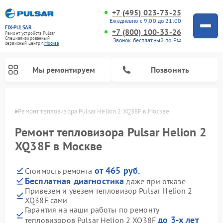
+7 (495) 023-73-25
Ежедневно с 9:00 до 21:00
FIX-PULSAR
+7 (800) 100-33-26
Ремонт устройств Pulsar
Специализированный
Звонок бесплатный по РФ
cервисный центр г.
Москва
Мы ремонтируем
Позвонить
оскве
Ремонт тепловизора Pulsar Helion 2 XQ38F в Москве
Ремонт тепловизора Pulsar Helion 2
XQ38F в Москве
Ремонт прицелов ночного видения Pulsar
Ремонт оптических прицелов Pulsar
Ремонт тепловизионных прицелов Pulsar
Ремонт цифровых монокуляров Pulsar
от 465 руб.
Стоимость ремонта
Бесплатная диагностика
даже при отказе
Привезем и увезем тепловизор Pulsar Helion 2
XQ38F сами
Гарантия на наши работы по ремонту
до 3-х лет
тепловизоров Pulsar Helion 2 XQ38F