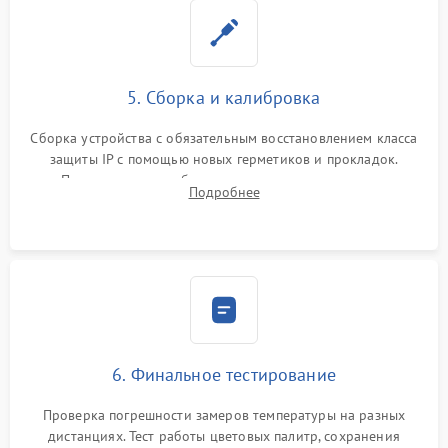
5. Сборка и калибровка
Сборка устройства с обязательным восстановлением класса
защиты IP с помощью новых герметиков и прокладок.
Программная калибровка матрицы по эталонному
Подробнее
абсолютно черному телу для точного измерения температур.
6. Финальное тестирование
Проверка погрешности замеров температуры на разных
дистанциях. Тест работы цветовых палитр, сохранения