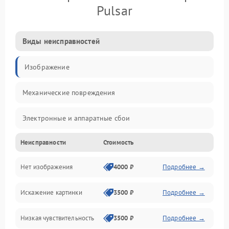
Pulsar
Виды неисправностей
Изображение
Механические повреждения
Электронные и аппаратные сбои
Неисправности
Стоимость
Неисправности сенсора и оптики
Нет изображения
4000 ₽
Подробнее →
Программные ошибки
Искажение картинки
3500 ₽
Подробнее →
Электропитание
Низкая чувствительность
3500 ₽
Подробнее →
Измерения