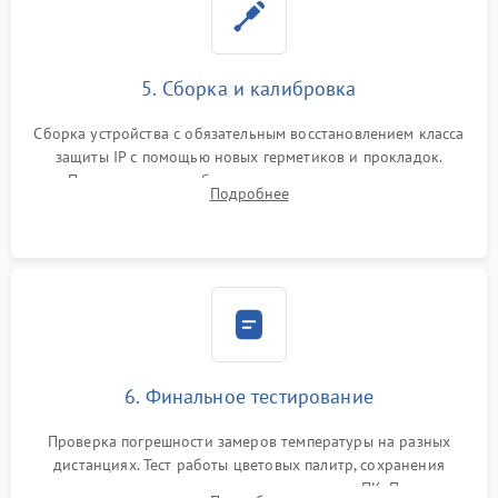
5. Сборка и калибровка
Сборка устройства с обязательным восстановлением класса
защиты IP с помощью новых герметиков и прокладок.
Программная калибровка матрицы по эталонному
Подробнее
абсолютно черному телу для точного измерения температур.
6. Финальное тестирование
Проверка погрешности замеров температуры на разных
дистанциях. Тест работы цветовых палитр, сохранения
термограмм в память и передачи данных на ПК. Проверка