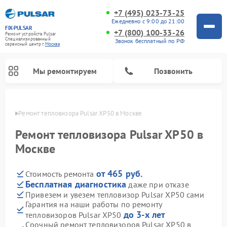
+7 (495) 023-73-25
Ежедневно с 9:00 до 21:00
FIX-PULSAR
+7 (800) 100-33-26
Ремонт устройств Pulsar
Специализированный
Звонок бесплатный по РФ
cервисный центр г.
Москва
Мы ремонтируем
Позвонить
оскве
Ремонт тепловизора Pulsar XP50 в Москве
Ремонт тепловизора Pulsar XP50 в
Москве
Ремонт прицелов ночного видения Pulsar
Ремонт оптических прицелов Pulsar
Ремонт тепловизионных прицелов Pulsar
Ремонт цифровых монокуляров Pulsar
от 465 руб.
Стоимость ремонта
Бесплатная диагностика
даже при отказе
Привезем и увезем тепловизор Pulsar XP50 сами
Гарантия на наши работы по ремонту
до 3-х лет
тепловизоров Pulsar XP50
Срочный ремонт тепловизоров Pulsar XP50 в