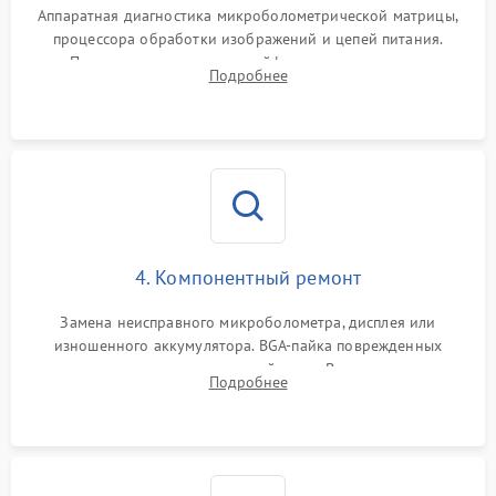
Аппаратная диагностика микроболометрической матрицы,
процессора обработки изображений и цепей питания.
Проверка целостности шлейфов, модуля памяти и
Подробнее
интерфейсов связи. Выявление сгоревших SMD-компонентов
на плате.
4. Компонентный ремонт
Замена неисправного микроболометра, дисплея или
изношенного аккумулятора. BGA-пайка поврежденных
контроллеров на материнской плате. Восстановление
Подробнее
разъемов и кнопок, замена поврежденных элементов
корпуса.