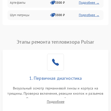
Артефакты
3500 ₽
Подробнее →
Матрица
Шум матрицы
3500 ₽
Подробнее →
Проблемы питания
Температурные проблемы
Сбои коммуникаций и интерфейсов
Этапы ремонта тепловизора Pulsar
Программные сбои
Проблемы с объективом
1. Первичная диагностика
Экран (дисплей)
Визуальный осмотр германиевой линзы и корпуса на
трещины. Проверка включения, реакции кнопок и разъемов
зарядки. Оценка вывода тепловой сигнатуры на экран,
Подробнее
проверка базовых функций и считывание системных
ошибок.