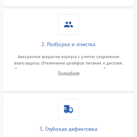
2. Разборка и очистка
Аккуратное вскрытие корпуса с учетом сохранения
влагозащиты. Отключение шлейфов питания и дисплея.
Очистка внутренних плат от окислов и пыли. Бережная
Подробнее
обработка германиевого объектива специализированными
растворами.
3. Глубокая дефектовка