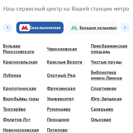
Наш сервисный центр на Вашей станции метро
Сокольническая
Большая кольцевая
Бульвар
Преображенская
Черкизовская
Рокоссовского
площадь
Красносельская
Красные Ворота
Чистые пруды
Библиотека
Лубянка
Охотный Ряд
имени Ленина
Кропоткинская
Фрунзенская
Спортивная
Воробьёвы горы
Университет
Юго-Западная
Тропарёво
Румянцево
Саларьево
Филатов Луг
Прокшино
Ольховая
Новомосковская
Потапово