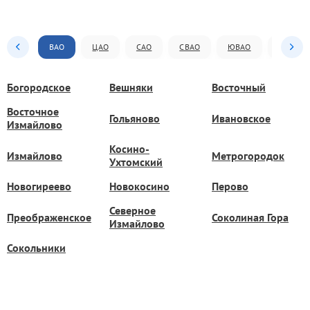
ВАО
ЦАО
САО
СВАО
ЮВАО
ЮАО
Богородское
Вешняки
Восточный
Восточное
Гольяново
Ивановское
Измайлово
Косино-
Измайлово
Метрогородок
Ухтомский
Новогиреево
Новокосино
Перово
Северное
Преображенское
Соколиная Гора
Измайлово
Сокольники