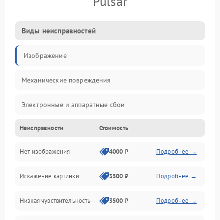
Pulsar
Виды неисправностей
Изображение
Механические повреждения
Электронные и аппаратные сбои
Неисправности
Стоимость
Неисправности сенсора и оптики
Нет изображения
4000 ₽
Подробнее →
Программные ошибки
Искажение картинки
3500 ₽
Подробнее →
Электропитание
Низкая чувствительность
3500 ₽
Подробнее →
Измерения