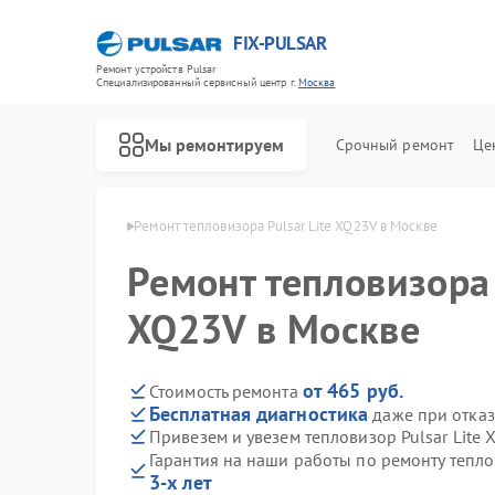
FIX-PULSAR
Ремонт устройств Pulsar
Специализированный cервисный центр г.
Москва
Мы ремонтируем
Срочный ремонт
Це
ров Pulsar в Москве
Ремонт тепловизора Pulsar Lite XQ23V в Москве
Ремонт тепловизора 
XQ23V в Москве
Ремонт оптических прицелов Pulsar
Ремонт тепловизионных прицелов Pulsar
Ремонт прицелов ночного видения Pulsar
Ремонт цифровых монокуляров Pulsar
от 465 руб.
Стоимость ремонта
Бесплатная диагностика
даже при отказ
Привезем и увезем тепловизор Pulsar Lite
Гарантия на наши работы по ремонту тепло
3-х лет