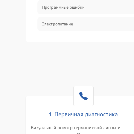
Программные ошибки
Электропитание
Измерения
Матрица
Проблемы питания
Температурные проблемы
Сбои коммуникаций и интерфейсов
1. Первичная диагностика
Программные сбои
Визуальный осмотр германиевой линзы и