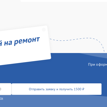
й на ремонт
При оформл
Отправить заявку и получить 1500 ₽
сти