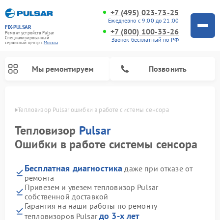
+7 (495) 023-73-25
Ежедневно с 9:00 до 21:00
FIX-PULSAR
+7 (800) 100-33-26
Ремонт устройств Pulsar
Специализированный
Звонок бесплатный по РФ
cервисный центр г.
Москва
Мы ремонтируем
Позвонить
оскве
Тепловизор Pulsar ошибки в работе системы сенсора
Тепловизор
Pulsar
Ошибки в работе системы сенсора
Ремонт прицелов ночного видения Pulsar
Ремонт оптических прицелов Pulsar
Ремонт тепловизионных прицелов Pulsar
Ремонт цифровых монокуляров Pulsar
Бесплатная диагностика
даже при отказе от
ремонта
Привезем и увезем тепловизор Pulsar
собственной доставкой
Гарантия на наши работы по ремонту
до 3-х лет
тепловизоров Pulsar