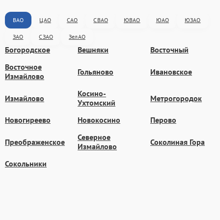
ВАО
ЦАО
САО
СВАО
ЮВАО
ЮАО
ЮЗАО
ЗАО
СЗАО
ЗелАО
Богородское
Вешняки
Восточный
Восточное
Гольяново
Ивановское
Измайлово
Косино-
Измайлово
Метрогородок
Ухтомский
Новогиреево
Новокосино
Перово
Северное
Преображенское
Соколиная Гора
Измайлово
Сокольники