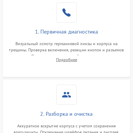
1. Первичная диагностика
Визуальный осмотр германиевой линзы и корпуса на
трещины. Проверка включения, реакции кнопок и разъемов
зарядки. Оценка вывода тепловой сигнатуры на экран,
Подробнее
проверка базовых функций и считывание системных
ошибок.
2. Разборка и очистка
Аккуратное вскрытие корпуса с учетом сохранения
влагозащиты. Отключение шлейфов питания и дисплея.