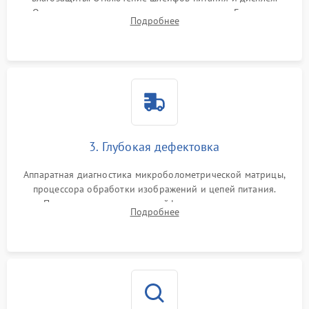
Очистка внутренних плат от окислов и пыли. Бережная
Подробнее
обработка германиевого объектива специализированными
растворами.
3. Глубокая дефектовка
Аппаратная диагностика микроболометрической матрицы,
процессора обработки изображений и цепей питания.
Проверка целостности шлейфов, модуля памяти и
Подробнее
интерфейсов связи. Выявление сгоревших SMD-компонентов
на плате.