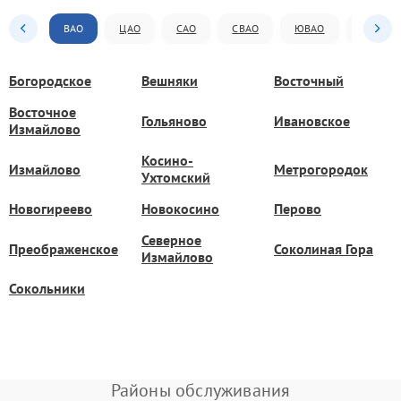
ВАО
ЦАО
САО
СВАО
ЮВАО
ЮАО
Богородское
Вешняки
Восточный
Восточное
Гольяново
Ивановское
Измайлово
Косино-
Измайлово
Метрогородок
Ухтомский
Новогиреево
Новокосино
Перово
Северное
Преображенское
Соколиная Гора
Измайлово
Сокольники
Районы обслуживания