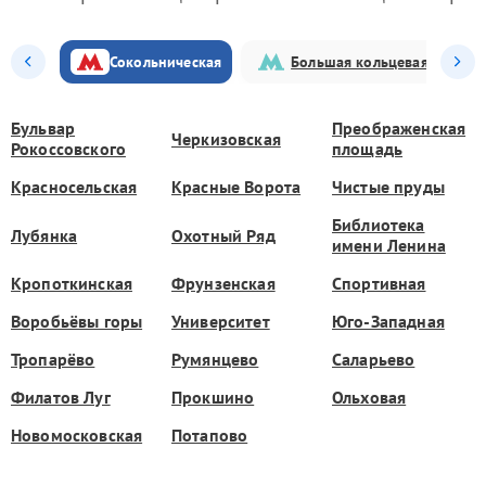
Сокольническая
Большая кольцевая
Бульвар
Преображенская
Черкизовская
Рокоссовского
площадь
Красносельская
Красные Ворота
Чистые пруды
Библиотека
Лубянка
Охотный Ряд
имени Ленина
Кропоткинская
Фрунзенская
Спортивная
Воробьёвы горы
Университет
Юго-Западная
Тропарёво
Румянцево
Саларьево
Филатов Луг
Прокшино
Ольховая
Новомосковская
Потапово