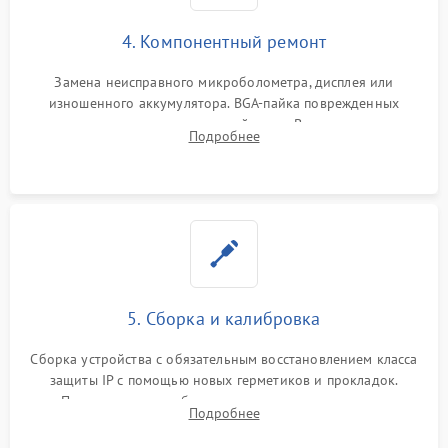
4. Компонентный ремонт
Замена неисправного микроболометра, дисплея или
изношенного аккумулятора. BGA-пайка поврежденных
контроллеров на материнской плате. Восстановление
Подробнее
разъемов и кнопок, замена поврежденных элементов
корпуса.
5. Сборка и калибровка
Сборка устройства с обязательным восстановлением класса
защиты IP с помощью новых герметиков и прокладок.
Программная калибровка матрицы по эталонному
Подробнее
абсолютно черному телу для точного измерения температур.