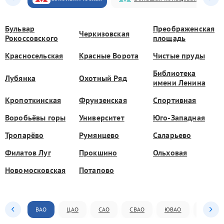
Бульвар
Преображенская
Черкизовская
Рокоссовского
площадь
Красносельская
Красные Ворота
Чистые пруды
Библиотека
Лубянка
Охотный Ряд
имени Ленина
Кропоткинская
Фрунзенская
Спортивная
Воробьёвы горы
Университет
Юго-Западная
Тропарёво
Румянцево
Саларьево
Филатов Луг
Прокшино
Ольховая
Новомосковская
Потапово
ВАО
ЦАО
САО
СВАО
ЮВАО
ЮАО