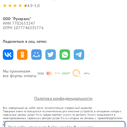
4.9-5.0
ООО "Русервис"
ИНН 7702633247
ОГРН 1077746335776
Поделиться в соц. сетях:
Мы принимаем
все формы оплаты
Политика конфиденциальности
Вся информация на сайте носит исключительно справочный характер.
Товарные знаки используются исключительно для описания устройств, в отношении которых
сервисные центры pulsar-fix.ru предоставляют услуги по ремонту. Услуги оказываются в
неавторизованных сервисных центрах pulsar-fix.ru, которые не связаны с правообладателями
товарных знаков или их официальными представителями.
Ремонт осуществляется для устройств, уже введенных в гражданский оборот в соответствии