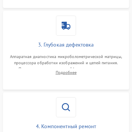
3. Глубокая дефектовка
Аппаратная диагностика микроболометрической матрицы,
процессора обработки изображений и цепей питания.
Проверка целостности шлейфов, модуля памяти и
Подробнее
интерфейсов связи. Выявление сгоревших SMD-компонентов
на плате.
4. Компонентный ремонт