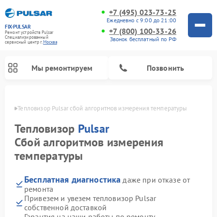
+7 (495) 023-73-25
Ежедневно с 9:00 до 21:00
FIX-PULSAR
+7 (800) 100-33-26
Ремонт устройств Pulsar
Специализированный
Звонок бесплатный по РФ
cервисный центр г.
Москва
Мы ремонтируем
Позвонить
оскве
Тепловизор Pulsar сбой алгоритмов измерения температуры
Тепловизор
Pulsar
Сбой алгоритмов измерения
Ремонт прицелов ночного видения Pulsar
Ремонт оптических прицелов Pulsar
Ремонт тепловизионных прицелов Pulsar
Ремонт цифровых монокуляров Pulsar
температуры
Бесплатная диагностика
даже при отказе от
ремонта
Привезем и увезем тепловизор Pulsar
собственной доставкой
Гарантия на наши работы по ремонту