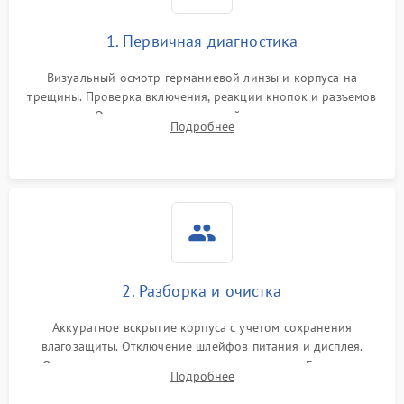
1. Первичная диагностика
Визуальный осмотр германиевой линзы и корпуса на
трещины. Проверка включения, реакции кнопок и разъемов
зарядки. Оценка вывода тепловой сигнатуры на экран,
Подробнее
проверка базовых функций и считывание системных
ошибок.
2. Разборка и очистка
Аккуратное вскрытие корпуса с учетом сохранения
влагозащиты. Отключение шлейфов питания и дисплея.
Очистка внутренних плат от окислов и пыли. Бережная
Подробнее
обработка германиевого объектива специализированными
растворами.