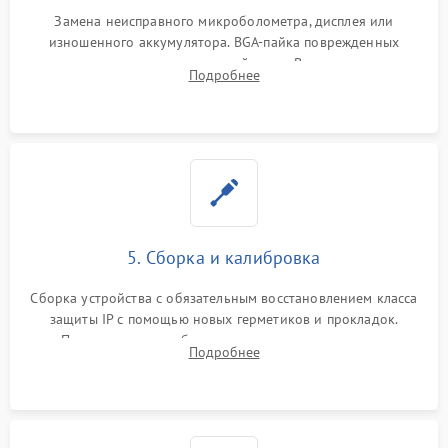
Замена неисправного микроболометра, дисплея или
изношенного аккумулятора. BGA-пайка поврежденных
контроллеров на материнской плате. Восстановление
Подробнее
разъемов и кнопок, замена поврежденных элементов
корпуса.
5. Сборка и калибровка
Сборка устройства с обязательным восстановлением класса
защиты IP с помощью новых герметиков и прокладок.
Программная калибровка матрицы по эталонному
Подробнее
абсолютно черному телу для точного измерения температур.