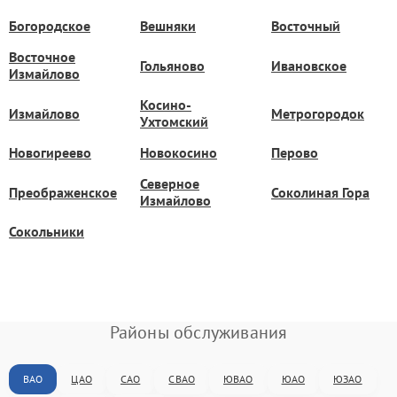
Богородское
Вешняки
Восточный
Восточное
Гольяново
Ивановское
Измайлово
Косино-
Измайлово
Метрогородок
Ухтомский
Новогиреево
Новокосино
Перово
Северное
Преображенское
Соколиная Гора
Измайлово
Сокольники
Районы обслуживания
ВАО
ЦАО
САО
СВАО
ЮВАО
ЮАО
ЮЗАО