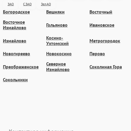
ЗАО
СЗАО
ЗелАО
Богородское
Вешняки
Восточный
Восточное
Гольяново
Ивановское
Измайлово
Косино-
Измайлово
Метрогородок
Ухтомский
Новогиреево
Новокосино
Перово
Северное
Преображенское
Соколиная Гора
Измайлово
Сокольники