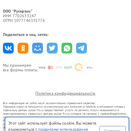
ООО "Русервис"
ИНН 7702633247
ОГРН 1077746335776
Поделиться в соц. сетях:
Мы принимаем
все формы оплаты
Политика конфиденциальности
Вся информация на сайте носит исключительно справочный характер.
Товарные знаки используются исключительно для описания устройств, в отношении которых
сервисные центры pulsar-fix.ru предоставляют услуги по ремонту. Услуги оказываются в
неавторизованных сервисных центрах pulsar-fix.ru, которые не связаны с правообладателями
товарных знаков или их официальными представителями.
Ремонт осуществляется для устройств, уже введенных в гражданский оборот в соответствии
Этот сайт использует файлы cookie. Вы можете
со статьей 1487 ГК РФ.
Использование товарных знаков не преследует цели индивидуализации услуг или введения
ознакомиться с
правилами использования
Согласен