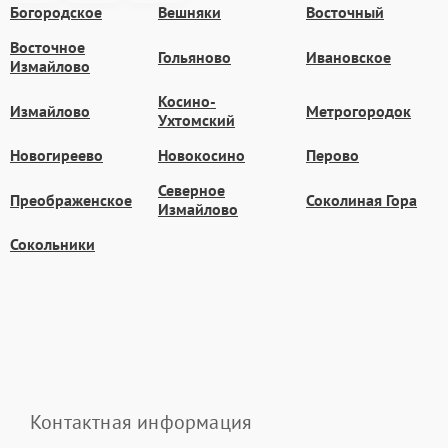
Богородское
Вешняки
Восточный
Восточное
Гольяново
Ивановское
Измайлово
Косино-
Измайлово
Метрогородок
Ухтомский
Новогиреево
Новокосино
Перово
Северное
Преображенское
Соколиная Гора
Измайлово
Сокольники
Контактная информация