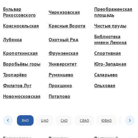
Бульвар
Преображенская
Черкизовская
Рокоссовского
площадь
Красносельская
Красные Ворота
Чистые пруды
Библиотека
Лубянка
Охотный Ряд
имени Ленина
Кропоткинская
Фрунзенская
Спортивная
Воробьёвы горы
Университет
Юго-Западная
Тропарёво
Румянцево
Саларьево
Филатов Луг
Прокшино
Ольховая
Новомосковская
Потапово
ВАО
ЦАО
САО
СВАО
ЮВАО
ЮАО