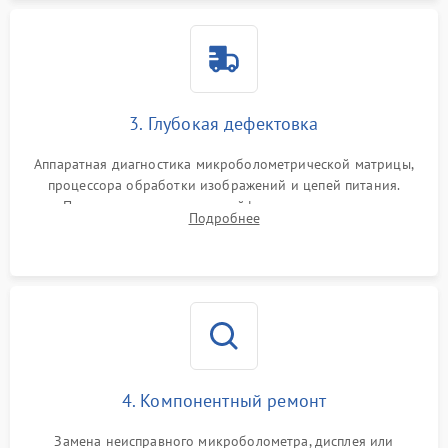
3. Глубокая дефектовка
Аппаратная диагностика микроболометрической матрицы,
процессора обработки изображений и цепей питания.
Проверка целостности шлейфов, модуля памяти и
Подробнее
интерфейсов связи. Выявление сгоревших SMD-компонентов
на плате.
4. Компонентный ремонт
Замена неисправного микроболометра, дисплея или