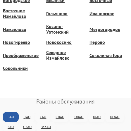
Богородское
Вешняки
Восточный
Восточное
Гольяново
Ивановское
Измайлово
Косино-
Измайлово
Метрогородок
Ухтомский
Новогиреево
Новокосино
Перово
Северное
Преображенское
Соколиная Гора
Измайлово
Сокольники
Районы обслуживания
ВАО
ЦАО
САО
СВАО
ЮВАО
ЮАО
ЮЗАО
ЗАО
СЗАО
ЗелАО