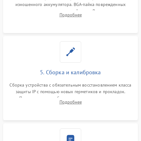
изношенного аккумулятора. BGA-пайка поврежденных
контроллеров на материнской плате. Восстановление
Подробнее
разъемов и кнопок, замена поврежденных элементов
корпуса.
5. Сборка и калибровка
Сборка устройства с обязательным восстановлением класса
защиты IP с помощью новых герметиков и прокладок.
Программная калибровка матрицы по эталонному
Подробнее
абсолютно черному телу для точного измерения температур.