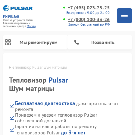
+7 (495) 023-73-25
Ежедневно с 9:00 до 21:00
FIX-PULSAR
+7 (800) 100-33-26
Ремонт устройств Pulsar
Специализированный
Звонок бесплатный по РФ
cервисный центр г.
Москва
Мы ремонтируем
Позвонить
оскве
Тепловизор Pulsar шум матрицы
Тепловизор
Pulsar
Шум матрицы
Ремонт прицелов ночного видения Pulsar
Ремонт оптических прицелов Pulsar
Ремонт тепловизионных прицелов Pulsar
Ремонт цифровых монокуляров Pulsar
Бесплатная диагностика
даже при отказе от
ремонта
Привезем и увезем тепловизор Pulsar
собственной доставкой
Гарантия на наши работы по ремонту
до 3-х лет
тепловизоров Pulsar