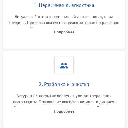
1. Первичная диагностика
Визуальный осмотр германиевой линзы и корпуса на
трещины. Проверка включения, реакции кнопок и разъемов
зарядки. Оценка вывода тепловой сигнатуры на экран,
Подробнее
проверка базовых функций и считывание системных
ошибок.
2. Разборка и очистка
Аккуратное вскрытие корпуса с учетом сохранения
влагозащиты. Отключение шлейфов питания и дисплея.
Очистка внутренних плат от окислов и пыли. Бережная
Подробнее
обработка германиевого объектива специализированными
растворами.