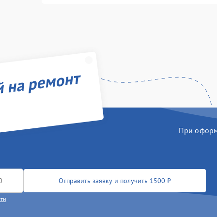
й на ремонт
При оформл
Отправить заявку и получить 1500 ₽
сти