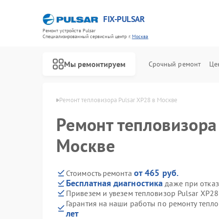
FIX-PULSAR
Ремонт устройств Pulsar
Специализированный cервисный центр г.
Москва
Мы ремонтируем
Срочный ремонт
Це
ров Pulsar в Москве
Ремонт тепловизора Pulsar XP28 в Москве
Ремонт тепловизора 
Москве
Ремонт оптических прицелов Pulsar
Ремонт тепловизионных прицелов Pulsar
Ремонт прицелов ночного видения Pulsar
Ремонт цифровых монокуляров Pulsar
от 465 руб.
Стоимость ремонта
Бесплатная диагностика
даже при отказ
Привезем и увезем тепловизор Pulsar XP28
Гарантия на наши работы по ремонту тепл
лет