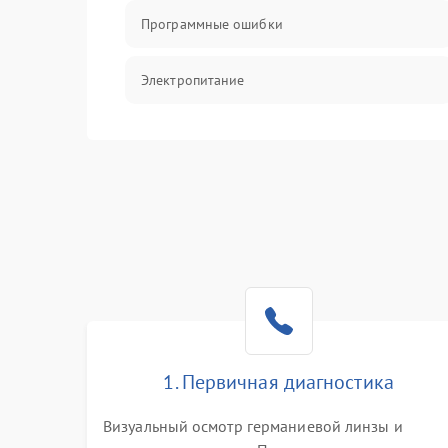
Программные ошибки
Электропитание
Измерения
Матрица
Проблемы питания
Температурные проблемы
Сбои коммуникаций и интерфейсов
1. Первичная диагностика
Программные сбои
Визуальный осмотр германиевой линзы и