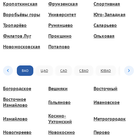
Кропоткинская
Фрунзенская
Спортивная
Воробьёвы горы
Университет
Юго-Западная
Тропарёво
Румянцево
Саларьево
Филатов Луг
Прокшино
Ольховая
Новомосковская
Потапово
ВАО
ЦАО
САО
СВАО
ЮВАО
ЮАО
Богородское
Вешняки
Восточный
Восточное
Гольяново
Ивановское
Измайлово
Косино-
Измайлово
Метрогородок
Ухтомский
Новогиреево
Новокосино
Перово