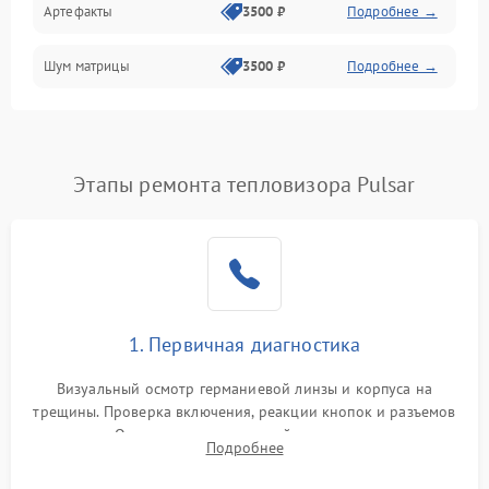
Артефакты
3500 ₽
Подробнее →
Матрица
Шум матрицы
3500 ₽
Подробнее →
Проблемы питания
Температурные проблемы
Сбои коммуникаций и интерфейсов
Этапы ремонта тепловизора Pulsar
Программные сбои
Проблемы с объективом
1. Первичная диагностика
Экран (дисплей)
Визуальный осмотр германиевой линзы и корпуса на
трещины. Проверка включения, реакции кнопок и разъемов
зарядки. Оценка вывода тепловой сигнатуры на экран,
Подробнее
проверка базовых функций и считывание системных
ошибок.