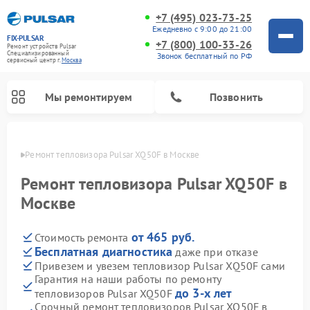
+7 (495) 023-73-25
Ежедневно с 9:00 до 21:00
FIX-PULSAR
+7 (800) 100-33-26
Ремонт устройств Pulsar
Специализированный
Звонок бесплатный по РФ
cервисный центр г.
Москва
Мы ремонтируем
Позвонить
оскве
Ремонт тепловизора Pulsar XQ50F в Москве
Ремонт тепловизора Pulsar XQ50F в
Москве
Ремонт прицелов ночного видения Pulsar
Ремонт оптических прицелов Pulsar
Ремонт тепловизионных прицелов Pulsar
Ремонт цифровых монокуляров Pulsar
от 465 руб.
Стоимость ремонта
Бесплатная диагностика
даже при отказе
Привезем и увезем тепловизор Pulsar XQ50F сами
Гарантия на наши работы по ремонту
до 3-х лет
тепловизоров Pulsar XQ50F
Срочный ремонт тепловизоров Pulsar XQ50F в