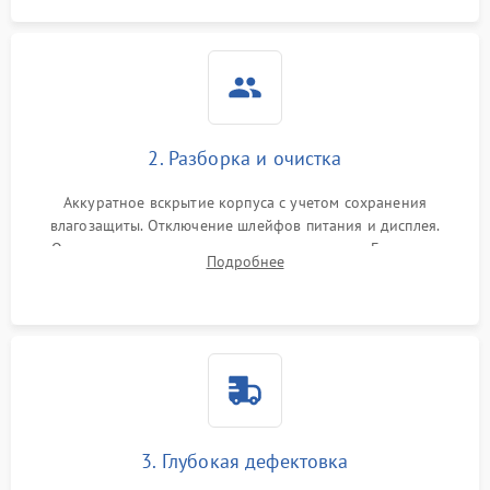
2. Разборка и очистка
Аккуратное вскрытие корпуса с учетом сохранения
влагозащиты. Отключение шлейфов питания и дисплея.
Очистка внутренних плат от окислов и пыли. Бережная
Подробнее
обработка германиевого объектива специализированными
растворами.
3. Глубокая дефектовка