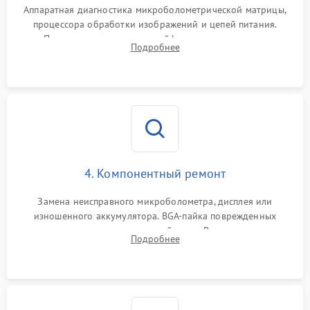
Аппаратная диагностика микроболометрической матрицы,
процессора обработки изображений и цепей питания.
Проверка целостности шлейфов, модуля памяти и
Подробнее
интерфейсов связи. Выявление сгоревших SMD-компонентов
на плате.
4. Компонентный ремонт
Замена неисправного микроболометра, дисплея или
изношенного аккумулятора. BGA-пайка поврежденных
контроллеров на материнской плате. Восстановление
Подробнее
разъемов и кнопок, замена поврежденных элементов
корпуса.