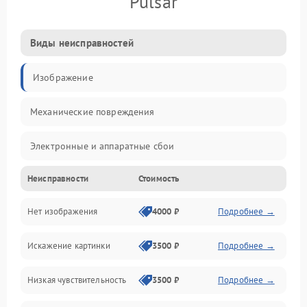
Pulsar
Виды неисправностей
Изображение
Механические повреждения
Электронные и аппаратные сбои
Неисправности
Стоимость
Неисправности сенсора и оптики
Нет изображения
4000 ₽
Подробнее →
Программные ошибки
Искажение картинки
3500 ₽
Подробнее →
Электропитание
Низкая чувствительность
3500 ₽
Подробнее →
Измерения