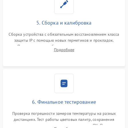
5. Сборка и калибровка
Сборка устройства с обязательным восстановлением класса
защиты IP с помощью новых герметиков и прокладок.
Программная калибровка матрицы по эталонному
Подробнее
абсолютно черному телу для точного измерения температур.
6. Финальное тестирование
Проверка погрешности замеров температуры на разных
дистанциях. Тест работы цветовых палитр, сохранения
термограмм в память и передачи данных на ПК. Проверка