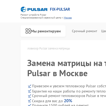
FIX-PULSAR
Ремонт устройств Pulsar
Специализированный cервисный центр г.
Москва
Мы ремонтируем
Срочный ремонт
Це
Pulsar в Москве
Тепловизор Pulsar замена матрицы
Замена матрицы на 
Pulsar в Москве
Ремонт оптических прицелов Pulsar
Ремонт тепловизионных прицелов Pulsar
Ремонт прицелов ночного видения Pulsar
Ремонт цифровых монокуляров Pulsar
Привезем и увезем тепловизор Pulsar собс
Гарантия на наши работы по ремонту тепло
Срочный ремонт тепловизоров Pulsar в теч
20%
Скидка для вас до
Получите 1500 рублей на ремонт