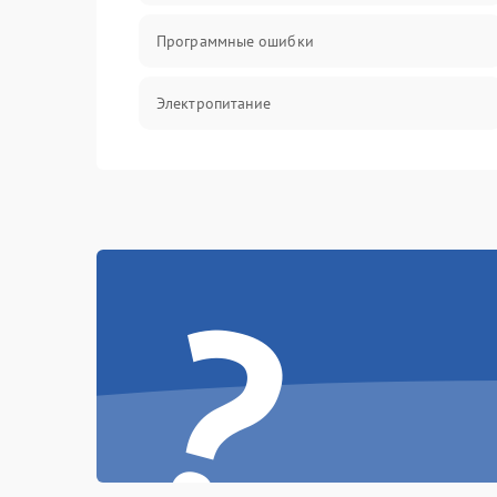
Программные ошибки
Электропитание
Измерения
Матрица
?
Проблемы питания
Температурные проблемы
Сбои коммуникаций и интерфейсов
Программные сбои