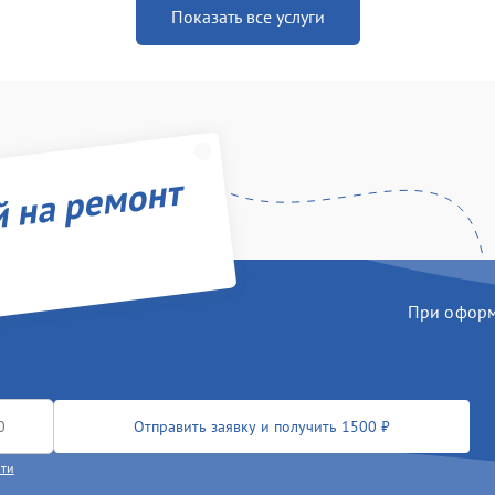
Показать все услуги
й на ремонт
При оформл
Отправить заявку и получить 1500 ₽
сти