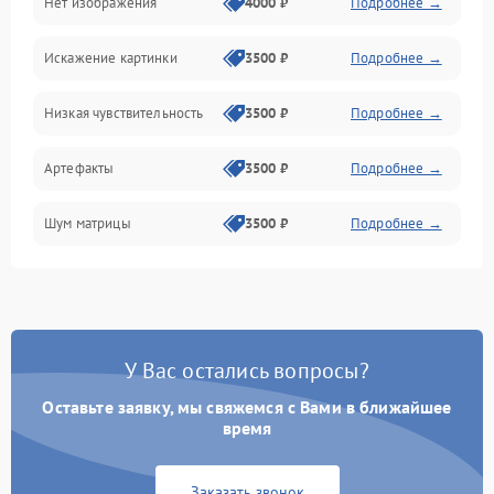
Нет изображения
4000 ₽
Подробнее →
Программные ошибки
Искажение картинки
3500 ₽
Подробнее →
Электропитание
Низкая чувствительность
3500 ₽
Подробнее →
Измерения
Артефакты
3500 ₽
Подробнее →
Матрица
Шум матрицы
3500 ₽
Подробнее →
Проблемы питания
Температурные проблемы
Сбои коммуникаций и интерфейсов
У Вас остались вопросы?
Программные сбои
Оставьте заявку, мы свяжемся с Вами в ближайшее
время
Проблемы с объективом
Заказать звонок