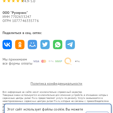
4.9-5.0
ООО "Русервис"
ИНН 7702633247
ОГРН 1077746335776
Поделиться в соц. сетях:
Мы принимаем
все формы оплаты
Политика конфиденциальности
Вся информация на сайте носит исключительно справочный характер.
Товарные знаки используются исключительно для описания устройств, в отношении которых
сервисные центры pulsar-fix.ru предоставляют услуги по ремонту. Услуги оказываются в
неавторизованных сервисных центрах pulsar-fix.ru, которые не связаны с правообладателями
товарных знаков или их официальными представителями.
Ремонт осуществляется для устройств, уже введенных в гражданский оборот в соответствии
Этот сайт использует файлы cookie. Вы можете
со статьей 1487 ГК РФ.