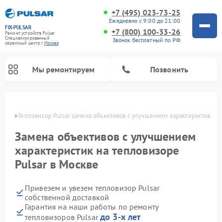
+7 (495) 023-73-25
Ежедневно с 9:00 до 21:00
FIX-PULSAR
+7 (800) 100-33-26
Ремонт устройств Pulsar
Специализированный
Звонок бесплатный по РФ
cервисный центр г.
Москва
Мы ремонтируем
Позвонить
оскве
Тепловизор Pulsar замена объективов с улучшением характеристик
Замена объективов с улучшением
Ремонт прицелов ночного видения Pulsar
Ремонт оптических прицелов Pulsar
Ремонт тепловизионных прицелов Pulsar
Ремонт цифровых монокуляров Pulsar
характеристик на тепловизоре
Pulsar в Москве
Привезем и увезем тепловизор Pulsar
собственной доставкой
Гарантия на наши работы по ремонту
до 3-х лет
тепловизоров Pulsar