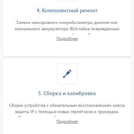
4. Компонентный ремонт
Замена неисправного микроболометра, дисплея или
изношенного аккумулятора. BGA-пайка поврежденных
контроллеров на материнской плате. Восстановление
Подробнее
разъемов и кнопок, замена поврежденных элементов
корпуса.
5. Сборка и калибровка
Сборка устройства с обязательным восстановлением класса
защиты IP с помощью новых герметиков и прокладок.
Программная калибровка матрицы по эталонному
Подробнее
абсолютно черному телу для точного измерения температур.