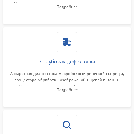
Очистка внутренних плат от окислов и пыли. Бережная
Подробнее
обработка германиевого объектива специализированными
растворами.
3. Глубокая дефектовка
Аппаратная диагностика микроболометрической матрицы,
процессора обработки изображений и цепей питания.
Проверка целостности шлейфов, модуля памяти и
Подробнее
интерфейсов связи. Выявление сгоревших SMD-компонентов
на плате.