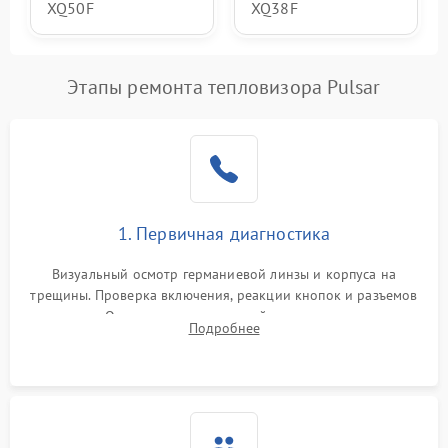
XQ50F
XQ38F
Этапы ремонта тепловизора Pulsar
1. Первичная диагностика
Визуальный осмотр германиевой линзы и корпуса на
трещины. Проверка включения, реакции кнопок и разъемов
зарядки. Оценка вывода тепловой сигнатуры на экран,
Подробнее
проверка базовых функций и считывание системных
ошибок.