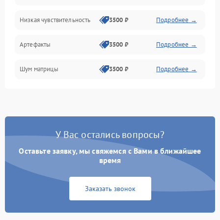
Низкая чувствительность
3500 ₽
Подробнее →
Измерения
Артефакты
3500 ₽
Подробнее →
Матрица
Шум матрицы
3500 ₽
Подробнее →
Проблемы питания
Температурные проблемы
Сбои коммуникаций и интерфейсов
У Вас остались вопросы?
Программные сбои
Оставьте заявку, мы свяжемся с Вами в ближайшее
время
Проблемы с объективом
Заказать звонок
Экран (дисплей)