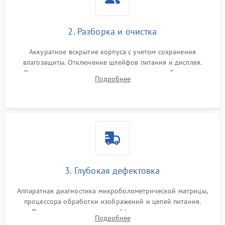
2. Разборка и очистка
Аккуратное вскрытие корпуса с учетом сохранения
влагозащиты. Отключение шлейфов питания и дисплея.
Очистка внутренних плат от окислов и пыли. Бережная
Подробнее
обработка германиевого объектива специализированными
растворами.
3. Глубокая дефектовка
Аппаратная диагностика микроболометрической матрицы,
процессора обработки изображений и цепей питания.
Проверка целостности шлейфов, модуля памяти и
Подробнее
интерфейсов связи. Выявление сгоревших SMD-компонентов