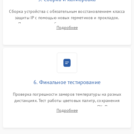
Сборка устройства с обязательным восстановлением класса
защиты IP с помощью новых герметиков и прокладок.
Программная калибровка матрицы по эталонному
Подробнее
абсолютно черному телу для точного измерения температур.
6. Финальное тестирование
Проверка погрешности замеров температуры на разных
дистанциях. Тест работы цветовых палитр, сохранения
термограмм в память и передачи данных на ПК. Проверка
Подробнее
автономности работы и итоговый контроль качества.