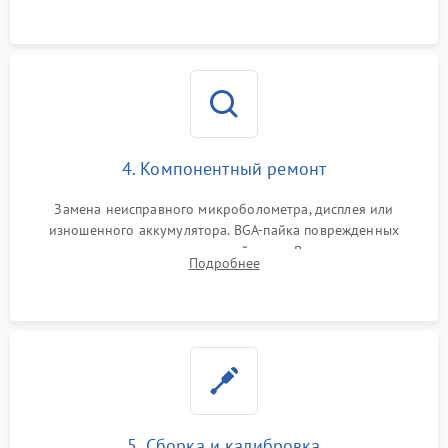
на плате.
4. Компонентный ремонт
Замена неисправного микроболометра, дисплея или
изношенного аккумулятора. BGA-пайка поврежденных
контроллеров на материнской плате. Восстановление
Подробнее
разъемов и кнопок, замена поврежденных элементов
корпуса.
5. Сборка и калибровка