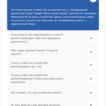
На этапе приема устройства на диагностику и последующий
ремонт вам будет предоставлен заказ-наряд с указанием страховых
обязательств на ваше устройство. Далее, после выполнения работ
по ремонту техники, вы получите акт выполненных работ и
гарантийный талон.
Я уже знаю в чем неисправность и какой
ремонт необходим. Для чего проводить
диагностику?
Мне нужен срочный ремонт. Сможете
сделать?
Я хочу, чтобы мое устройство
ремонтировали при мне.
Я хочу, чтобы мое устройство
ремонтировалось только оригинальными
запчастями.
Как я узнаю, что мое устройство готово?
От чего зависит срок ремонта техники?