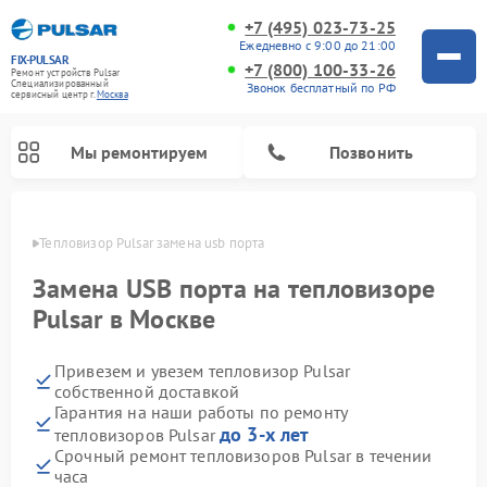
+7 (495) 023-73-25
Ежедневно с 9:00 до 21:00
FIX-PULSAR
+7 (800) 100-33-26
Ремонт устройств Pulsar
Специализированный
Звонок бесплатный по РФ
cервисный центр г.
Москва
Мы ремонтируем
Позвонить
оскве
Тепловизор Pulsar замена usb порта
Замена USB порта на тепловизоре
Pulsar в Москве
Ремонт прицелов ночного видения Pulsar
Ремонт оптических прицелов Pulsar
Ремонт тепловизионных прицелов Pulsar
Ремонт цифровых монокуляров Pulsar
Привезем и увезем тепловизор Pulsar
собственной доставкой
Гарантия на наши работы по ремонту
до 3-х лет
тепловизоров Pulsar
Срочный ремонт тепловизоров Pulsar в течении
часа