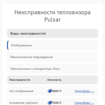
Неисправности тепловизора
Pulsar
Виды неисправностей
Изображение
Механические повреждения
Электронные и аппаратные сбои
Неисправности
Стоимость
Неисправности сенсора и оптики
Нет изображения
4000 ₽
Подробнее →
Программные ошибки
Искажение картинки
3500 ₽
Подробнее →
Электропитание