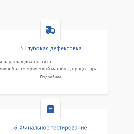
3. Глубокая дефектовка
Аппаратная диагностика
микроболометрической матрицы, процессора
обработки изображений и цепей питания.
Подробнее
Проверка целостности шлейфов, модуля памяти
и интерфейсов связи. Выявление сгоревших
SMD-компонентов на плате.
6. Финальное тестирование