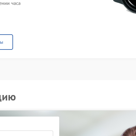
ении часа
ны
цию