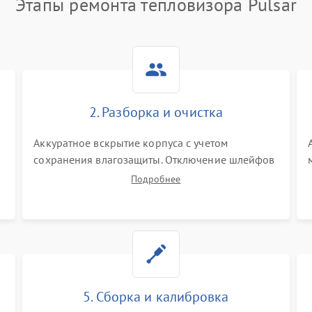
Этапы ремонта тепловизора Pulsar
2. Разборка и очистка
Аккуратное вскрытие корпуса с учетом
сохранения влагозащиты. Отключение шлейфов
питания и дисплея. Очистка внутренних плат от
Подробнее
окислов и пыли. Бережная обработка
германиевого объектива специализированными
растворами.
5. Сборка и калибровка