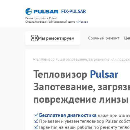
FIX-PULSAR
Ремонт устройств Pulsar
Специализированный cервисный центр г.
Москва
Мы ремонтируем
Срочный ремонт
Це
ров Pulsar в Москве
Тепловизор Pulsar запотевание, загрязнение или повр
Тепловизор
Pulsar
Запотевание, загряз
Ремонт оптических прицелов Pulsar
Ремонт тепловизионных прицелов Pulsar
Ремонт прицелов ночного видения Pulsar
Ремонт цифровых монокуляров Pulsar
повреждение линзы
Бесплатная диагностика
даже при отказ
Привезем и увезем тепловизор Pulsar собс
Гарантия на наши работы по ремонту тепло