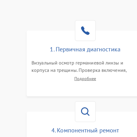
1. Первичная диагностика
Визуальный осмотр германиевой линзы и
корпуса на трещины. Проверка включения,
реакции кнопок и разъемов зарядки. Оценка
Подробнее
вывода тепловой сигнатуры на экран, проверка
базовых функций и считывание системных
ошибок.
4. Компонентный ремонт